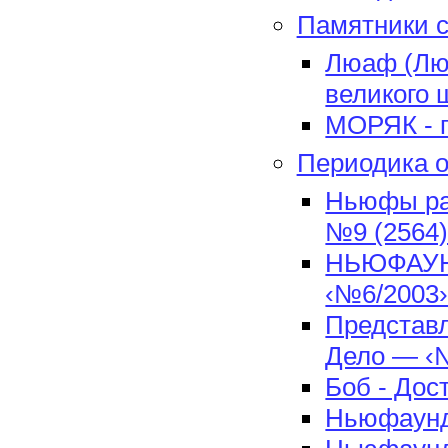
Памятники 
Люаф (Люа
великого 
МОРЯК - 
Периодика 
Ньюфы раб
№9 (2564)
НЬЮФАУНД
‹№6/2003
Представ
Дело — ‹№
Боб - Дос
Ньюфаундл