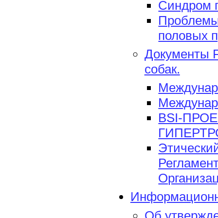
Синдром 
Проблемы
половых п
Документы F
собак.
Междунар
Междунар
BSI-ПРО
ГИПЕРТР
Этический
Регламент
Организац
Информационн
Об утвержд