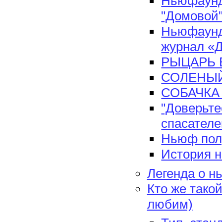
Ньюфаунд
"Домовой
Ньюфаунд
журнал «Др
РЫЦАРЬ 
СОЛЕНЫЙ
СОБАЧК
"Доверьте
спасателе
Ньюф полу
История 
Легенда о 
Кто же тако
любим)