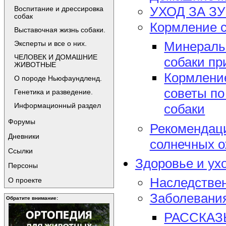
УХОД ЗА З
Воспитание и дрессировка
собак
Кормление с
Выставочная жизнь собаки.
Минеральн
Эксперты и все о них.
ЧЕЛОВЕК И ДОМАШНИЕ
собаки пр
ЖИВОТНЫЕ
Кормление
О породе Ньюфаундленд.
советы п
Генетика и разведение.
Информационный раздел
собаки
Форумы
Рекомендаци
Дневники
солнечных о
Ссылки
Здоровье и ух
Персоны
Наследстве
О проекте
Заболевания
Обратите внимание:
РАССКАЗ