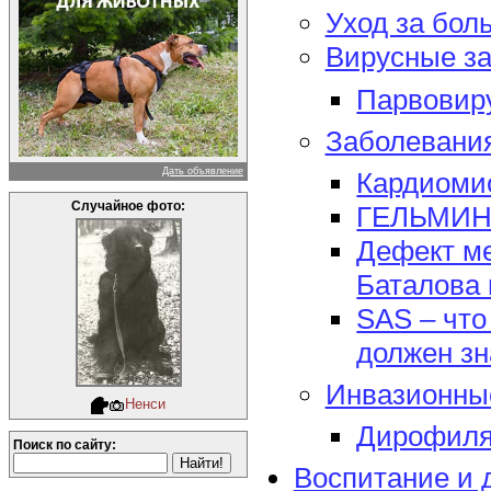
Уход за бол
Вирусные за
Парвовиру
Заболевани
Дать объявление
Кардиомио
Случайное фото:
ГЕЛЬМИНТО
Дефект м
Баталова 
SAS – что
должен зн
Инвазионны
Ненси
Дирофиля
Поиск по сайту:
Воспитание и 