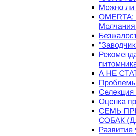
Можно ли
OMERTA: T
Молчания
Безжалост
"Заводчик
Рекоменда
питомник
А НЕ СТ
Проблемы
Селекция
Оценка п
СЕМЬ ПР
СОБАК (Д
Развитие 