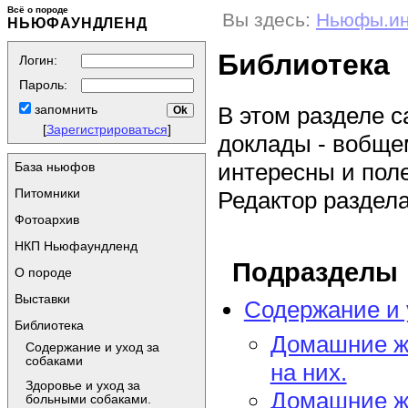
Всё о породе
Вы здесь:
Ньюфы.и
НЬЮФАУНДЛЕНД
Библиотека
Логин:
Пароль:
В этом разделе с
запомнить
[
Зарегистрироваться
]
доклады - вобщем
интересны и пол
База ньюфов
Питомники
Редактор раздел
Фотоархив
НКП Ньюфаундленд
Подразделы
О породе
Выставки
Содержание и 
Библиотека
Домашние жи
Содержание и уход за
собаками
на них.
Здоровье и уход за
Домашние жи
больными собаками.