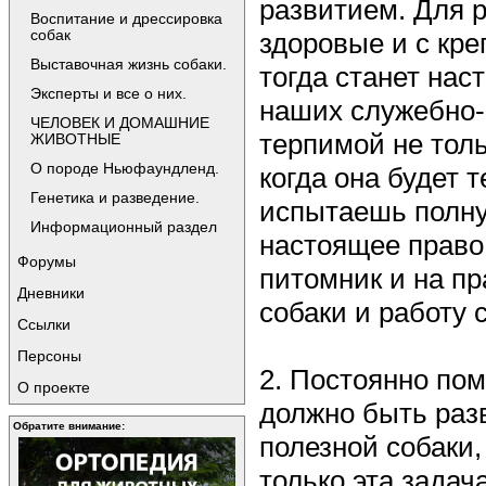
развитием. Для 
Воспитание и дрессировка
собак
здоровые и с кре
Выставочная жизнь собаки.
тогда станет нас
Эксперты и все о них.
наших служебно-
ЧЕЛОВЕК И ДОМАШНИЕ
терпимой не толь
ЖИВОТНЫЕ
О породе Ньюфаундленд.
когда она будет 
Генетика и разведение.
испытаешь полну
Информационный раздел
настоящее право
Форумы
питомник и на п
Дневники
собаки и работу с
Ссылки
Персоны
2. Постоянно пом
О проекте
должно быть раз
Обратите внимание:
полезной собаки,
только эта задач