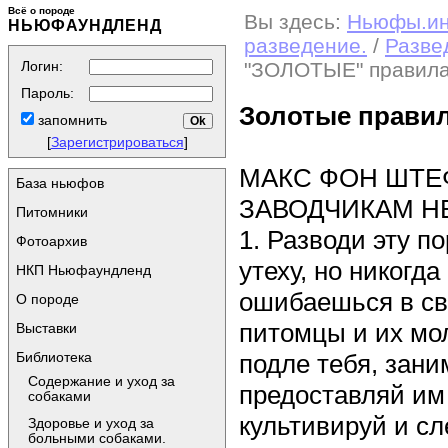
Всё о породе
Вы здесь:
Ньюфы.и
НЬЮФАУНДЛЕНД
разведение.
/
Разве
Логин:
"ЗОЛОТЫЕ" правила
Пароль:
Золотые правил
запомнить
[
Зарегистрироваться
]
МАКС ФОН ШТЕ
База ньюфов
ЗАВОДЧИКАМ Н
Питомники
1. Разводи эту п
Фотоархив
утеху, но никогда
НКП Ньюфаундленд
ошибаешься в сво
О породе
питомцы и их мо
Выставки
Библиотека
подле тебя, зан
Содержание и уход за
предоставляй им
собаками
культивируй и с
Здоровье и уход за
больными собаками.