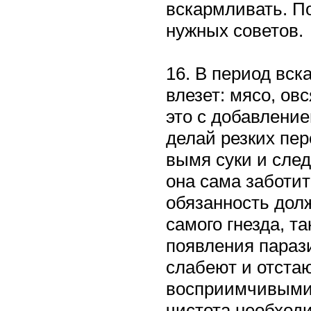
вскармливать. По
нужных советов.
16. В период вск
влезет: мясо, ов
это с добавлени
делай резких пе
вымя суки и след
она сама заботитс
обязанность долж
самого гнезда, т
появления парази
слабеют и отстаю
восприимчивыми 
чистота необходи