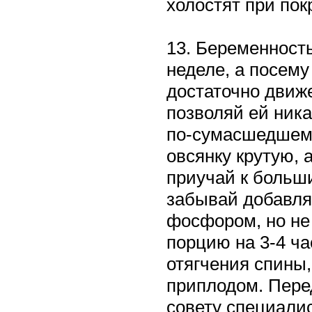
холостят при пок
13. Беременность
неделе, а посему
достаточно движе
позволяй ей ника
по-сумасшедшему 
овсянку крутую, 
приучай к больш
забывай добавля
фосфором, но не
порцию на 3-4 ч
отягчения спины,
приплодом. Пере
совету специалис