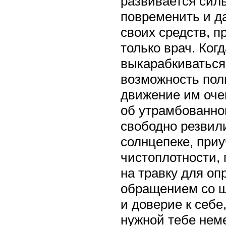
развивается сил
повременить и д
своих средств, 
только врач. Ког
выкарабкиваться 
возможность полн
движение им очен
об утрамбованном
свободно резвили
солнцепеке, приуч
чистоплотности,
на травку для оп
обращением со щ
и доверие к себ
нужной тебе нем