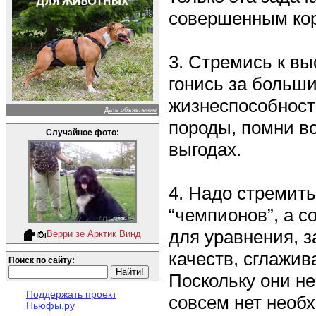
совершенным кор
3. Стремись к в
гонись за больши
жизнеспособност
Дать объявление
породы, помни вс
Случайное фото:
выгодах.
4. Надо стремить
“чемпионов”, а с
для уравнения, 
Верри зе Арктик Винд
качеств, сглажив
Поиск по сайту:
Поскольку они не
Поддержать проект
совсем нет необ
Ньюфы.ру