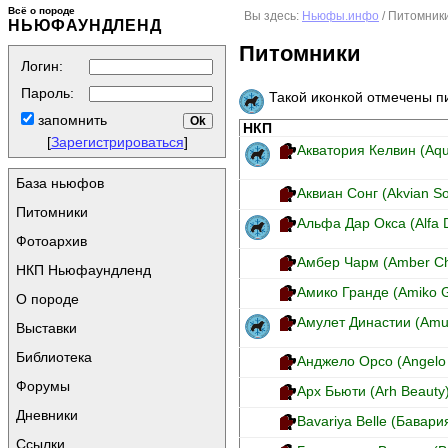
Всё о породе
Вы здесь:
Ньюфы.инфо
/ Питомник
НЬЮФАУНДЛЕНД
Питомники
Логин:
Пароль:
Такой иконкой отмечены 
запомнить
НКП
[
Зарегистрироваться
]
Акватория Келвин (Aqua
База ньюфов
Аквиан Сонг (Akvian S
Питомники
Альфа Дар Окса (Alfa 
Фотоархив
Амбер Чарм (Amber C
НКП Ньюфаундленд
Амико Гранде (Amiko 
О породе
Амулет Династии (Amule
Выставки
Библиотека
Анджело Орсо (Angelo
Форумы
Арх Бьюти (Arh Beauty
Дневники
Bavariya Belle (Бавари
Ссылки