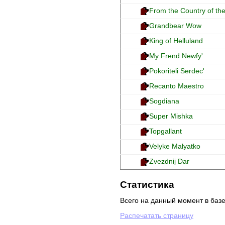
From the Country of the
Grandbear Wow
King of Helluland
My Frend Newfy'
Pokoriteli Serdec'
Recanto Maestro
Sogdiana
Super Mishka
Topgallant
Velyke Malyatko
Zvezdnij Dar
Статистика
Всего на данный момент в баз
Распечатать страницу