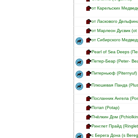
от Карельских Медведе
от Ласкового Дельфина
от Марлеон Дусвик (ot
от Сибирского Медведя
Pearl of Sea Deeps (П
Петер-Беар (Peter- Be
Питерньюф (Piternyuf)
Плюшевая Панда (Plu
Посланник Ангела (Pos
Потап (Potap)
Пчёлкин Дом (Pchiolki
Ринглет Прайд (Ringlet
с Берега Дона (s Bere