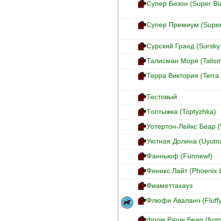
Супер Бизон (Super Bi
Супер Премиум (Supe
Сурский Гранд (Sursky
Талисман Моря (Talis
Терра Виктория (Terra 
Тестовый
Топтыжка (Toptyzhka)
Уотертон-Лейкс Беар (
Уютная Долина (Uyutna
Фанньюф (Funnewf)
Феникс Лайт (Phoenix L
Фиаметтахауз
Флюфи Аваланч (Fluffy
фром Рашн Беар (from