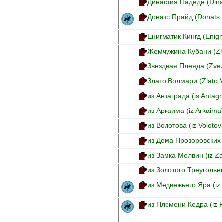
Династия Падеде (Dina
Донатс Прайд (Donats 
Енигматик Кингд (Enigm
Жемчужина Кубани (Zh
Звездная Плеяда (Zvez
Злато Волмари (Zlato V
из Антаграда (is Antag
из Аркаима (iz Arkaima
из Волотова (iz Volotov
из Дома Прозоровских 
из Замка Мелвин (iz Z
из Золотого Треугольни
из Медвежьего Яра (iz
из Племени Кедра (iz 