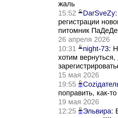
жаль
15:52
DarSveZy
регистрации нов
питомник ПаДеДе
26 апреля 2026
10:31
night-73
: 
хотим вернуться,
зарегистрировать
15 мая 2026
19:55
Соziдател
поправить, как-т
19 мая 2026
12:25
Эльвира
: