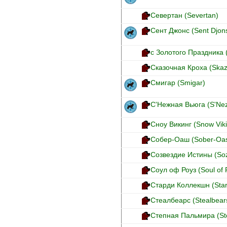
Севертан (Severtan)
Сент Джонс (Sent Djon
с Золотого Праздника (
Сказочная Кроха (Ska
Смигар (Smigar)
С'Нежная Вьюга (S'Ne
Сноу Викинг (Snow Vik
Собер-Оаш (Sober-Oa
Созвездие Истины (Sozv
Соул оф Роуз (Soul of
Старди Коллекшн (Stard
Стеалбеарс (Stealbear
Степная Пальмира (St