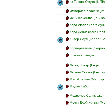
из Тихого Омута (iz T
Империал Классик (Impe
Их Высочество (Ih Viso
Кара Аюлар (Kara Ayul
Кара Дениз (Kara Deni
Кипер Соул (Keeper So
Корпоревайль (Corporev
Красная Звезда
Легенд Беар (Legend B
Лесная Сказка (Lesnaj
Маг Исполин (Mag Ispo
Мадам Габо
Медвежье Солнышко (
Мечта Всей Жизни (Mec