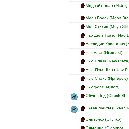
Миднайт Беар (Midnigh
Моон Броок (Moon Bro
Моя Стихия (Moya Stik
Нао Дель Трато (Nao D
Наследие Кристализ (Na
Ньюмаст (Nijumast)
Нью Плаза (New Plaza
Нью-Пом-Шир (New-Po
Нью Спейс (Nju Speis)
Ньюфорт (Njufort)
Обуш Шед (Obush She
Океан Мечты (Okean M
Оливрико (Olivriko)
Ольганна (Olganna)