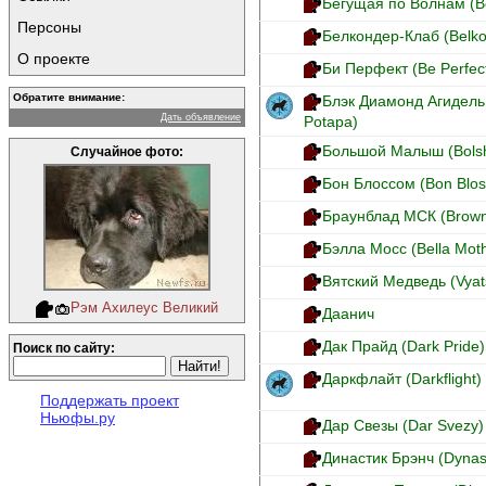
Бегущая по Волнам (B
Персоны
Белкондер-Клаб (Belko
О проекте
Би Перфект (Be Perfec
Обратите внимание:
Блэк Диамонд Агидель 
Дать объявление
Potapa)
Большой Малыш (Bolsh
Случайное фото:
Бон Блоссом (Bon Blo
Браунблад МСК (Brow
Бэлла Мосс (Bella Mot
Вятский Медведь (Vyat
Рэм Ахилеус Великий
Даанич
Дак Прайд (Dark Pride)
Поиск по сайту:
Даркфлайт (Darkflight)
Поддержать проект
Ньюфы.ру
Дар Свезы (Dar Svezy)
Династик Брэнч (Dynas