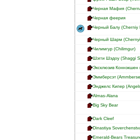
Черная Мафия (Cherna
Черная феерия
Черный Балу (Cherniy 
Черный Шарм (Chernyi
Чилимгур (Chilimgur)
Шэгги Шэдоу (Shaggi 
Эксклюзив Коннэкшен (
Эммберсэт (Ammberse
Энджелс Кипер (Angel
Almas-Alana
Big Sky Bear
Dark Cleef
Dinastiya Soverchenstv
Emerald-Bears Treasur