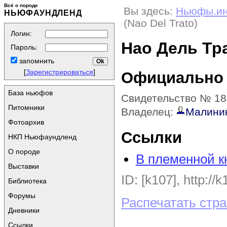
Всё о породе
Вы здесь:
Ньюфы.и
НЬЮФАУНДЛЕНД
(Nao Del Trato)
Логин:
Нао Дель Тра
Пароль:
запомнить
[
Зарегистрироваться
]
Официально
База ньюфов
Свидетельство № 18
Питомники
Владелец:
Малинин
Фотоархив
Ссылки
НКП Ньюфаундленд
О породе
В племенной к
Выставки
ID: [k107], http://
Библиотека
Форумы
Распечатать стр
Дневники
Ссылки