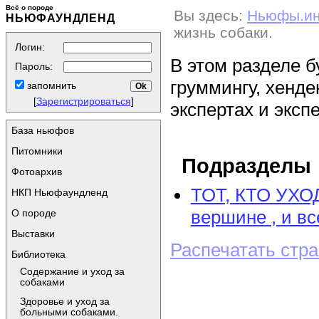
Всё о породе
Вы здесь:
Ньюфы.и
НЬЮФАУНДЛЕНД
жизнь собаки.
Логин:
В этом разделе 
Пароль:
груммингу, хенде
запомнить
[
Зарегистрироваться
]
экспертах и эксп
База ньюфов
Питомники
Подразделы
Фотоархив
ТОТ, КТО УХОД
НКП Ньюфаундленд
вершине , и вс
О породе
Выставки
Распечатать стр
Библиотека
Содержание и уход за
собаками
Здоровье и уход за
больными собаками.