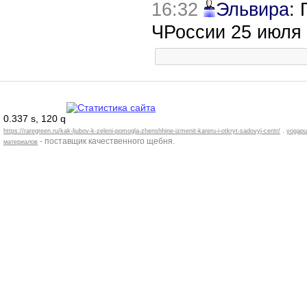
16:32
Эльвира
:
ЧРоссии 25 июля
0.337 s, 120 q
.
https://raregreen.ru/kak-ljubov-k-zeleni-pomogla-zhenshhine-izmenit-kareru-i-otkryt-sadovyj-centr/
yogapu
- поставщик качественного щебня.
материалов