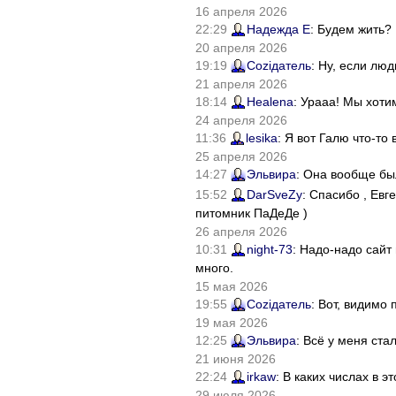
16 апреля 2026
22:29
Надежда Е
: Будем жить?
20 апреля 2026
19:19
Соziдатель
: Ну, если лю
21 апреля 2026
18:14
Healena
: Урааа! Мы хоти
24 апреля 2026
11:36
lesika
: Я вот Галю что-т
25 апреля 2026
14:27
Эльвира
: Она вообще бы
15:52
DarSveZy
: Спасибо , Ев
питомник ПаДеДе )
26 апреля 2026
10:31
night-73
: Надо-надо сайт
много.
15 мая 2026
19:55
Соziдатель
: Вот, видимо
19 мая 2026
12:25
Эльвира
: Всё у меня ста
21 июня 2026
22:24
irkaw
: В каких числах в 
29 июля 2026