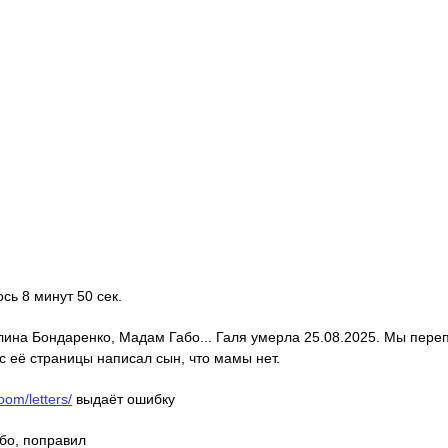
ось 8 минут 50 сек.
алина Бондаренко, Мадам Габо... Галя умерла 25.08.2025. Мы пере
с её страницы написал сын, что мамы нет.
oom/letters/
выдаёт ошибку
ибо, поправил