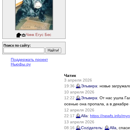
Чинк Егус Бес
Поиск по сайту:
Поддержать проект
Ньюфы.ру
Чатик
3 апреля 2026
19:36
Эльвира
: новье загружал
10 апреля 2026
12:22
Эльвира
: От нас ушла Г
осенью она пропала, а в декабре 
12 апреля 2026
22:17
Alla
:
https://newfs.info/myr
13 апреля 2026
08:16
Соziдатель
:
Alla
, спас