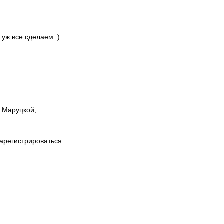
 уж все сделаем :)
ы Маруцкой,
зарегистрироваться