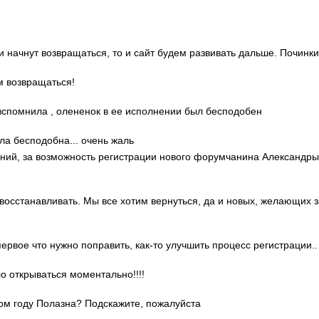
ди начнут возвращаться, то и сайт будем развивать дальше. Починки
м возвращаться!
о вспомнила , олененок в ее исполнении был бесподобен
ла бесподобна... очень жаль
гений, за возможность регистрации нового форумчанина Александр
 восстанавливать. Мы все хотим вернуться, да и новых, желающих 
 первое что нужно поправить, как-то улучшить процесс регистрации..
ло открываться моментально!!!!
этом году Полазна? Подскажите, пожалуйста