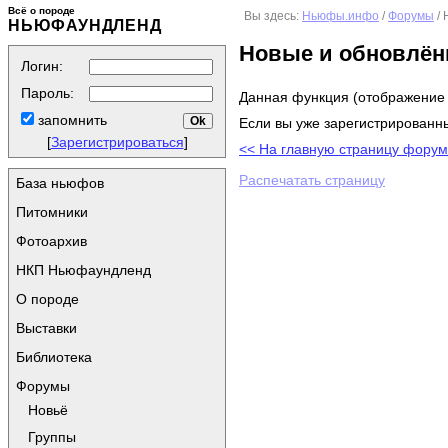
Всё о породе
Вы здесь:
Ньюфы.инфо
/
Форумы
/ 
НЬЮФАУНДЛЕНД
Новые и обновлё
Логин:
Пароль:
Данная функция (отображение 
запомнить
Если вы уже зарегистрированны
[
Зарегистрироваться
]
<< На главную страницу фору
Распечатать страницу
База ньюфов
Питомники
Фотоархив
НКП Ньюфаундленд
О породе
Выставки
Библиотека
Форумы
Новьё
Группы