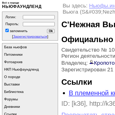
Всё о породе
Вы здесь:
Ньюфы.и
НЬЮФАУНДЛЕНД
Вьюга (S&#039;Nezh
Логин:
С'Нежная Вью
Пароль:
запомнить
[
Зарегистрироваться
]
Официально
База ньюфов
Свидетельство № 10
Питомники
Регион деятельност
Фотоархив
Владелец:
Кропото
Зарегистрирован 21 
НКП Ньюфаундленд
О породе
Ссылки
Выставки
В племенной к
Библиотека
Форумы
ID: [k36], http://k3
Дневники
Ссылки