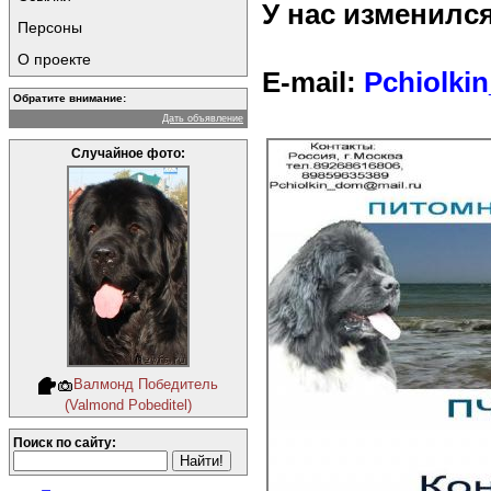
У нас изменился
Персоны
О проекте
E-mail:
Pchiolki
Обратите внимание:
Дать объявление
Случайное фото:
Валмонд Победитель
(Valmond Pobeditel)
Поиск по сайту: