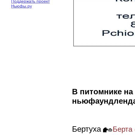
Поддержать проект
Ньюфы.ру
В питомнике на
ньюфаундленда
Бертуха
Берта 