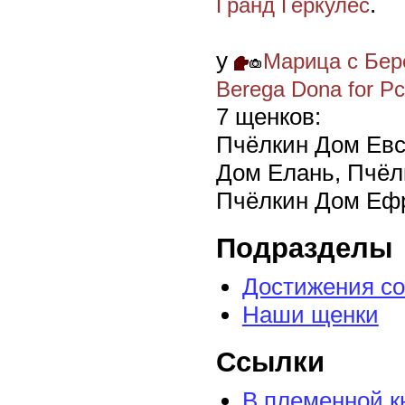
.
Гранд Геркулес
у
Марица с Бере
Berega Dona for Pc
7 щенков:
Пчёлкин Дом Ев
Дом Елань, Пчёл
Пчёлкин Дом Еф
Подразделы
Достижения со
Наши щенки
Ссылки
В племенной к