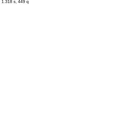
1.318 s, 449 q