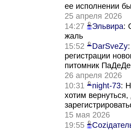
ее исполнении б
25 апреля 2026
14:27
Эльвира
:
жаль
15:52
DarSveZy
регистрации нов
питомник ПаДеДе
26 апреля 2026
10:31
night-73
: 
хотим вернуться,
зарегистрировать
15 мая 2026
19:55
Соziдател