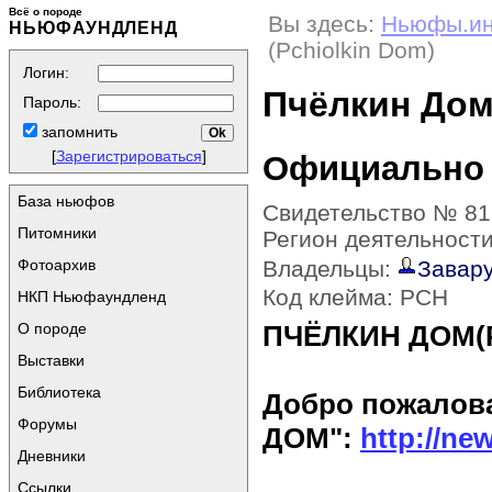
Всё о породе
Вы здесь:
Ньюфы.и
НЬЮФАУНДЛЕНД
(Pchiolkin Dom)
Логин:
Пчёлкин Дом 
Пароль:
запомнить
[
Зарегистрироваться
]
Официально
База ньюфов
Свидетельство № 81
Питомники
Регион деятельност
Фотоархив
Владельцы:
Завару
Код клейма: PCH
НКП Ньюфаундленд
О породе
ПЧЁЛКИН ДОМ(P
Выставки
Библиотека
Добро пожалов
Форумы
ДОМ":
http://ne
Дневники
Ссылки