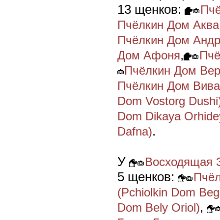
13 щенков:
Пчё
Пчёлкин Дом Аква
Пчёлкин Дом Анд
,
Дом Афоня
Пчё
Пчёлкин Дом Ве
Пчёлкин Дом Вив
Dom Vostorg Dushi
Dom Dikaya Orhide
.
Dafna)
У
Восходящая З
5 щенков:
Пчёл
(Pchiolkin Dom Beg
,
Dom Bely Oriol)