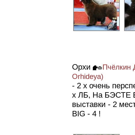
Орхи
Пчёлкин 
Orhideya)
- 2 х очень перс
х ЛБ, На БЭСТЕ
выставки - 2 место
BIG - 4 !