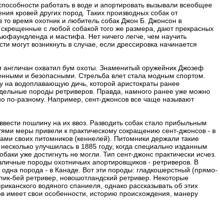
способности работать в воде и апортировать вызывали всеобщее
ения кровей других пород. Таких производных собак от
 то время охотник и любитель собак Джон Б. Джонсон в
скрещенные с любой собакой того же размера, дают прекрасных
ьюфаундленда и мастифа. Нет ничего легче, чем научить
ти могут возникнуть в случае, если дрессировка начинается
и англичан охватил бум охоты. Знаменитый оружейник Джозеф
енными и безопасными. Стрельба влет стала модным спортом.
ту на водоплавающую дичь, которой аристократы ранее
отдельные породы ретриверов. Правда, намного ранее уже можно
но по-разному. Например, сент-джонсов все чаще называют
ввести пошлину на их ввоз. Разводить собак стало прибыльным
ями меры привели к практическому сокращению сент-джонсов - в
ками своих питомников (кеннелей). Питомники держали такие
несколько улучшилась в 1885 году, когда специально изданным
аки уже достигнуть не могли. Тип сент-джонс практически исчез.
личные породы охотничьих апортировщиков - ретриверов. В
 одна порода - в Канаде. Вот эти породы: гладкошерстный (прямо-
апик-бей ретривер, новошотландский ретривер. Некоторые
иканского водяного спаниеля, однако рассказывать об этих
ов имеет свои особенности, историю происхождения, манеру