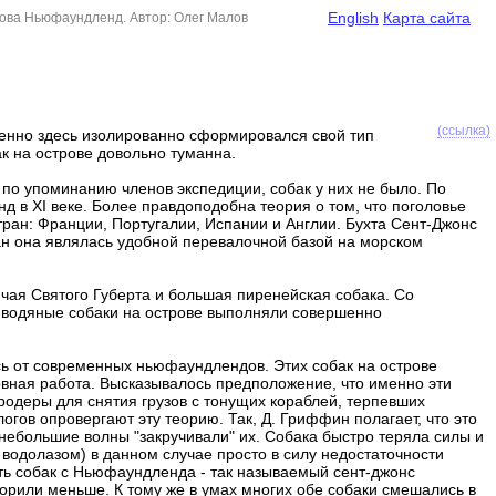
English
Карта сайта
рова Ньюфаундленд. Автор: Олег Малов
(ссылка)
енно здесь изолированно сформировался свой тип
 на острове довольно туманна.
по упоминанию членов экспедиции, собак у них не было. По
 в XI веке. Более правдоподобна теория о том, что поголовье
ран: Франции, Португалии, Испании и Англии. Бухта Сент-Джонс
чан она являлась удобной перевалочной базой на морском
чая Святого Губерта и большая пиренейская собака. Со
 водяные собаки на острове выполняли совершенно
сь от современных ньюфаундлендов. Этих собак на острове
овная работа. Высказывалось предположение, что именно эти
родеры для снятия грузов с тонущих кораблей, терпевших
огов опровергают эту теорию. Так, Д. Гриффин полагает, что это
небольшие волны "закручивали" их. Собака быстро теряла силы и
 водолазом) в данном случае просто в силу недостаточности
сть собак с Ньюфаундленда - так называемый сент-джонс
ворили меньше. К тому же в умах многих обе собаки смешались в