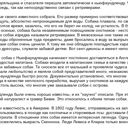
ыряльщика и спасателя перешла автоматически к ньюфаундленду. Ч
редь, так как непосредственно связан с ретриверами.
е своего известного собрата. Его размер примерно соответствова
упь, абсолютно непроницаемым для воды. Собака плавала, по свид
олгое время, казалось, что его не берет ни холод, ни усталость. В
 осенью, собака была незаменимым помощником охотников - несто
тих собак изредка называли ретриверами. В межсезонье они также 
 воды оброненные туда предметы, даже бросались в воду за выпрыг
аки собак очень ценили. К тому же они обладали покладистым хар
 дрессуры, служили забавой детям. Вот сент-джонсы и имеют неп
 собак с Ньюфаундленда начинают постоянно доставляться в Англи
остью капитана. Собаки входили в капитанские семьи в качестве э
забавных собак. Те сносили все от малышей и проявляли чудеса т
ли любопытство и являли собой представителей иного, незнакомо
аундленда быстро росла. Документально установлено, что многие 
уда в качестве неплохого приработка, выручая у охотников за кажд
столь высока, что многие уже заказывали собак с острова.
дленда были очень хорошо известны, и их "научно" описали. При 
ий натуралист и гравер Бевик. Это относилось к обоим типам собак.
известность и в Америке. В 1802 году Левис, отправившись на запа
льзовались в походе как охотничьи и сторожевые псы: доставали би
гризли. В отношении этих собак имеется интересная легенда. Одну
 осмелились выкрасть Скеннона. Люди Левиса и Кларка только вое