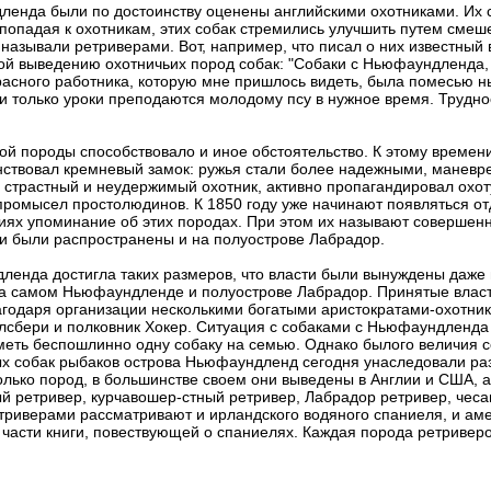
дленда были по достоинству оценены английскими охотниками. Их 
 попадая к охотникам, этих собак стремились улучшить путем смеш
азывали ретриверами. Вот, например, что писал о них известный в
й выведению охотничьих пород собак: "Собаки с Ньюфаундленда, 
расного работника, которую мне пришлось видеть, была помесью н
 только уроки преподаются молодому псу в нужное время. Труднос
й породы способствовало и иное обстоятельство. К этому времен
ствовал кремневый замок: ружья стали более надежными, маневр
, страстный и неудержимый охотник, активно пропагандировал охо
л промысел простолюдинов. К 1850 году уже начинают появляться 
ниях упоминание об этих породах. При этом их называют совершен
ки были распространены и на полуострове Лабрадор.
ленда достигла таких размеров, что власти были вынуждены даже 
а самом Ньюфаундленде и полуострове Лабрадор. Принятые власт
лагодаря организации несколькими богатыми аристократами-охотни
лсбери и полковник Хокер. Ситуация с собаками с Ньюфаундленда 
еть беспошлинно одну собаку на семью. Однако былого величия соб
х собак рыбаков острова Ньюфаундленд сегодня унаследовали раз
олько пород, в большинстве своем они выведены в Англии и США, а
ый ретривер, курчавошер-стный ретривер, Лабрадор ретривер, чес
триверами рассматривают и ирландского водяного спаниеля, и амер
 части книги, повествующей о спаниелях. Каждая порода ретривер