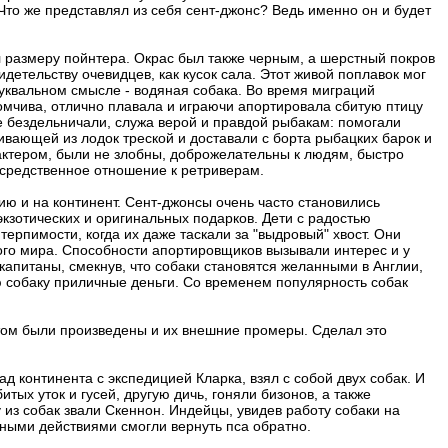
то же представлял из себя сент-джонс? Ведь именно он и будет
л размеру пойнтера. Окрас был также черным, а шерстный покров
етельству очевидцев, как кусок сала. Этот живой поплавок мог
 буквальном смысле - водяная собака. Во время миграций
мчива, отлично плавала и играючи апортировала сбитую птицу
не бездельничали, служа верой и правдой рыбакам: помогали
ивающей из лодок треской и доставали с борта рыбацких барок и
актером, были не злобны, доброжелательны к людям, быстро
осредственное отношение к ретриверам.
ю и на континент. Сент-джонсы очень часто становились
кзотических и оригинальных подарков. Дети с радостью
ерпимости, когда их даже таскали за "выдровый" хвост. Они
го мира. Способности апортировщиков вызывали интерес и у
капитаны, смекнув, что собаки становятся желанными в Англии,
ую собаку приличные деньги. Со временем популярность собак
этом были произведены и их внешние промеры. Сделал это
д континента с экспедицией Кларка, взял с собой двух собак. И
тых уток и гусей, другую дичь, гоняли бизонов, а также
 из собак звали Скеннон. Индейцы, увидев работу собаки на
нными действиями смогли вернуть пса обратно.