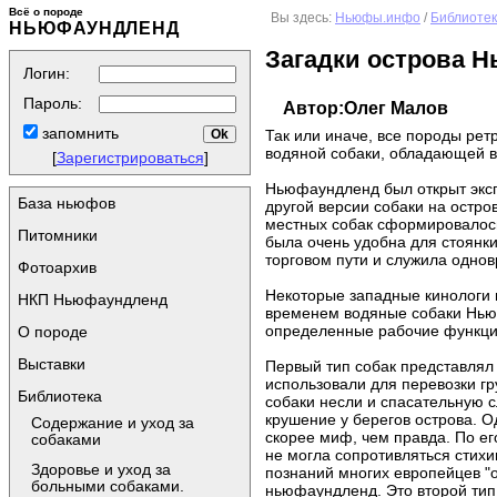
Всё о породе
Вы здесь:
Ньюфы.инфо
/
Библиоте
НЬЮФАУНДЛЕНД
Загадки острова 
Логин:
Пароль:
Автор:Олег Малов
запомнить
Так или иначе, все породы ре
водяной собаки, обладающей в
[
Зарегистрироваться
]
Ньюфаундленд был открыт эксп
База ньюфов
другой версии собаки на остро
местных собак сформировалось 
Питомники
была очень удобна для стоянки
торговом пути и служила одно
Фотоархив
Некоторые западные кинологи 
НКП Ньюфаундленд
временем водяные собаки Нью
определенные рабочие функции
О породе
Выставки
Первый тип собак представлял
использовали для перевозки гр
Библиотека
собаки несли и спасательную с
крушение у берегов острова. О
Содержание и уход за
скорее миф, чем правда. По ег
собаками
не могла сопротивляться стихи
Здоровье и уход за
познаний многих европейцев "о
больными собаками.
ньюфаундленд. Это второй тип 