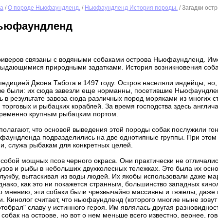
ка
/
О породе Ньюфаундленд.
/
Ньюфаундленд История породы.
/ Загадки ост
Ньюфаундленд
триверов связаны с водяными собаками острова Ньюфаундленд. Им
ыдающимися природными задатками. История возникновения собак
едицией Джона Табота в 1497 году. Остров населяли индейцы, но, 
ве были: их сюда завезли еще норманны, посетившие Ньюфаундленд
в результате завоза сюда различных пород моряками из многих ст
 торговых и рыбацких кораблей. За время господства здесь англи
временно крупным рыбацким портом.
полагают, что основой выведения этой породы собак послужили гон
фаундленда подразделились на две однотипные группы. При этом
, служа рыбакам для конкретных целей.
 собой мощных псов черного окраса. Они практически не отличали
узов и рыбы в небольших двухколесных тележках. Это была их осн
лужбу, вытаскивая из воды людей. Их якобы использовали даже ма
днако, как это ни покажется странным, большинство западных кинол
о мнению, эти собаки были чрезвычайно массивны и тяжелы, даже 
и. Кинолог считает, что ньюфаундленд (которого многие ныне зовут
тобрал" славу у истинного героя. Им являлась другая разновидно
собак на острове, но вот о нем меньше всего известно, вернее, го