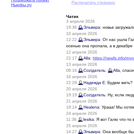
Распечатать страницу
Ньюфы.ру
Чатик
3 апреля 2026
19:36
Эльвира
: новье загружал
10 апреля 2026
12:22
Эльвира
: От нас ушла Г
осенью она пропала, а в декабре 
12 апреля 2026
22:17
Alla
:
https://newfs.info/myr
13 апреля 2026
08:16
Соziдатель
:
Alla
, спас
16 апреля 2026
22:29
Надежда Е
: Будем жить?
20 апреля 2026
19:19
Соziдатель
: Ну, если лю
21 апреля 2026
18:14
Healena
: Урааа! Мы хоти
24 апреля 2026
11:36
lesika
: Я вот Галю что-т
25 апреля 2026
14:27
Эльвира
: Она вообще бы