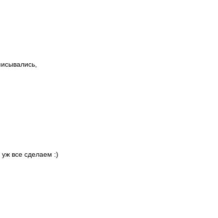
писывались,
 уж все сделаем :)