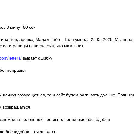
ось 8 минут 50 сек.
алина Бондаренко, Мадам Габо... Галя умерла 25.08.2025. Мы пере
с её страницы написал сын, что мамы нет.
oom/letters/
выдаёт ошибку
ибо, поправил
ди начнут возвращаться, то и сайт будем развивать дальше. Починки
м возвращаться!
о вспомнила , олененок в ее исполнении был бесподобен
ла бесподобна... очень жаль