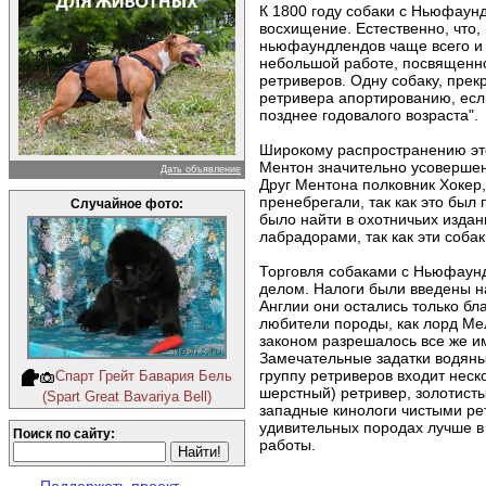
К 1800 году собаки с Ньюфаун
восхищение. Естественно, что,
ньюфаундлендов чаще всего и н
небольшой работе, посвященно
ретриверов. Одну собаку, прек
ретривера апортированию, если
позднее годовалого возраста".
Широкому распространению это
Ментон значительно усовершен
Дать объявление
Друг Ментона полковник Хокер
пренебрегали, так как это бы
Случайное фото:
было найти в охотничьих изда
лабрадорами, так как эти соба
Торговля собаками с Ньюфаунд
делом. Налоги были введены н
Англии они остались только б
любители породы, как лорд Ме
законом разрешалось все же им
Замечательные задатки водяны
группу ретриверов входит неск
Спарт Грейт Бавария Бель
шерстный) ретривер, золотист
(Spart Great Bavariya Bell)
западные кинологи чистыми ре
удивительных породах лучше в
Поиск по сайту:
работы.
Поддержать проект