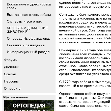
единое понятие, а вся слава н
Воспитание и дрессировка
интересовать нас в первую оче
собак
Сент-джонс был намного меньш
Выставочная жизнь собаки.
- плотным и маслянистым на ощ
Эксперты и все о них.
находиться среди волн очень д
водоплавающих птиц, весной и
ЧЕЛОВЕК И ДОМАШНИЕ
величиной с гуся. Уже тогда э
ЖИВОТНЫЕ
вытягивать сети, доставали из
кораблей швартовые лини. Рыб
О породе Ньюфаундленд.
усваивали команды и элементы
Генетика и разведение.
Примерно с 1750 года оба типа
Информационный раздел
любимцами всей команды и горд
воспринимали любвеобильных и 
Форумы
своим необычным видом вызыва
охотников. Слава собак с Ньюф
Дневники
стали использовать их завоз т
среди охотников на уток стала 
Ссылки
Персоны
С 1779 года собаки с Ньюфаун
известный в то время английск
О проекте
Одновременно собаки получили 
это были сент-джонсы. Они испо
Обратите внимание:
сторожили лагерь от медведей 
охоте, были так поражены, что