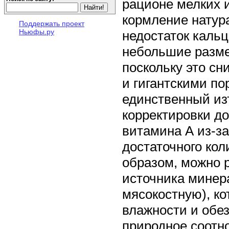
рационе мелких и
кормление натур
Поддержать проект
Ньюфы.ру
недостаток каль
небольшие разме
поскольку это сн
и гигантскими п
единственный изъ
корректировки д
витамина А из-за
достаточного кол
образом, можно р
источника минер
мясокостную), к
влажности и обе
природное соотн