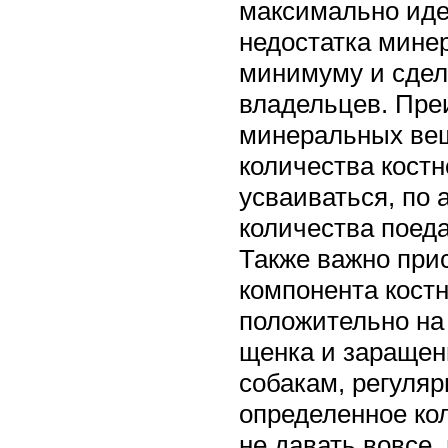
максимально иде
недостатка мине
минимуму и сдел
владельцев. Пре
минеральных вещ
количества костн
усваиваться, по
количества поед
Также важно прис
компонента костн
положительно на
щенка и заращен
собакам, регуля
определенное ко
не давать вовсе,