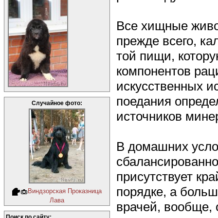
Все хищные живо
прежде всего, ка
той пищи, котору
компонентов рац
искусственных и
поедания определ
Случайное фото:
источников мине
В домашних услов
сбалансированно
присутствует кра
порядке, а боль
Виндзорская Проказница
Лава
врачей, вообще, 
Поиск по сайту: