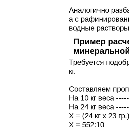
Аналогично разба
а с рафинирован
водные растворы
Пример расч
минеральной
Требуется подобр
кг.
Составляем про
На 10 кг веса ----
На 24 кг веса ----
Х = (24 кг х 23 гр.
Х = 552:10