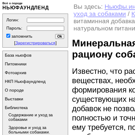
Всё о породе
Вы здесь:
Ньюфы.и
НЬЮФАУНДЛЕНД
уход за собаками
/
К
Логин:
витаминная добавка
натуральном питан
Пароль:
запомнить
Минеральная
[
Зарегистрироваться
]
рациону соб
База ньюфов
Питомники
Известно, что р
Фотоархив
веществах, необ
НКП Ньюфаундленд
формирования ко
О породе
существующих н
Выставки
добавок не позво
Библиотека
Содержание и уход за
полностью и точ
собаками
ему требуется, п
Здоровье и уход за
больными собаками.