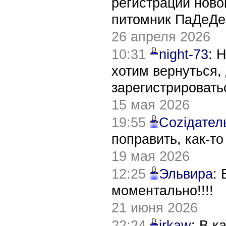
регистрации нов
питомник ПаДеДе
26 апреля 2026
10:31
night-73
: 
хотим вернуться,
зарегистрировать
15 мая 2026
19:55
Соziдател
поправить, как-т
19 мая 2026
12:25
Эльвира
:
моментально!!!!
21 июня 2026
22:24
irkaw
: В к