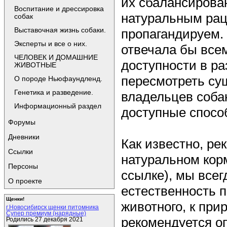
их сбалансирован
Воспитание и дрессировка
натуральным рац
собак
Выставочная жизнь собаки.
пропагандируем. 
Эксперты и все о них.
отвечала бы всем
ЧЕЛОВЕК И ДОМАШНИЕ
доступности в ра
ЖИВОТНЫЕ
пересмотреть су
О породе Ньюфаундленд.
Генетика и разведение.
владельцев собак
Информационный раздел
доступные спосо
Форумы
Дневники
Как известно, ре
Ссылки
натуральном кор
Персоны
ссылке), мы всег
О проекте
естественность 
Щенки!
животного, к при
г.Новосибирск щенки питомника
Супер премиум (нарядные)
рекомендуется о
Родились 27 декабря 2021