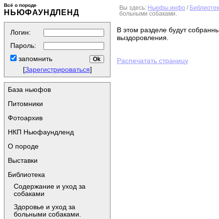
Всё о породе
Вы здесь:
Ньюфы.инфо
/
Библиоте
НЬЮФАУНДЛЕНД
больными собаками.
В этом разделе будут собранны
Логин:
выздоровления.
Пароль:
запомнить
Распечатать страницу
[
Зарегистрироваться
]
База ньюфов
Питомники
Фотоархив
НКП Ньюфаундленд
О породе
Выставки
Библиотека
Содержание и уход за
собаками
Здоровье и уход за
больными собаками.