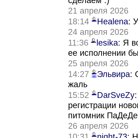
сделаем :)
21 апреля 2026
18:14
Healena
: 
24 апреля 2026
11:36
lesika
: Я 
ее исполнении б
25 апреля 2026
14:27
Эльвира
:
жаль
15:52
DarSveZy
регистрации нов
питомник ПаДеДе
26 апреля 2026
10:31
night-73
: 