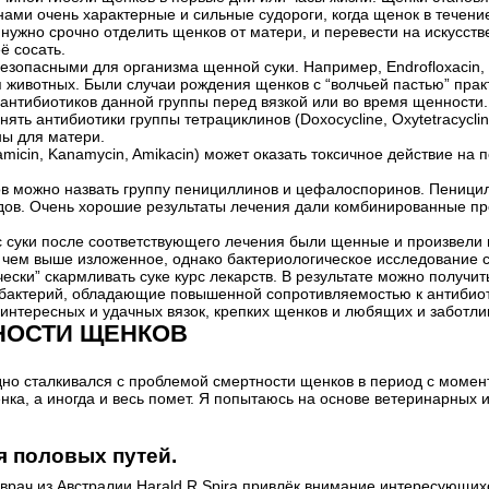
ми очень характерные и сильные судороги, когда щенок в течение
 нужно срочно отделить щенков от матери, и перевести на искусст
ё сосать.
езопасными для организма щенной суки. Например, Endrofloxacin, 
 животных. Были случаи рождения щенков с “волчьей пастью” практ
с антибиотиков данной группы перед вязкой или во время щенности.
ять антибиотики группы тетрациклинов (Doxocycline, Oxytetracycli
ы для матери.
micin, Kanamycin, Amikacin) может оказать токсичное действие на 
 можно назвать группу пенициллинов и цефалоспоринов. Пенициллины 
дов. Очень хорошие результаты лечения дали комбинированные пре
с суки после соответствующего лечения были щенные и произвели 
 чем выше изложенное, однако бактериологическое исследование с
ески” скармливать суке курс лекарств. В результате можно получит
бактерий, обладающие повышенной сопротивляемостью к антибиотик
интересных и удачных вязок, крепких щенков и любящих и заботли
НОСТИ ЩЕНКОВ
но сталкивался с проблемой смертности щенков в период с момент
нка, а иногда и весь помет. Я попытаюсь на основе ветеринарных
я половых путей.
врач из Австралии Нarald R.Spira привлёк внимание интересующихс