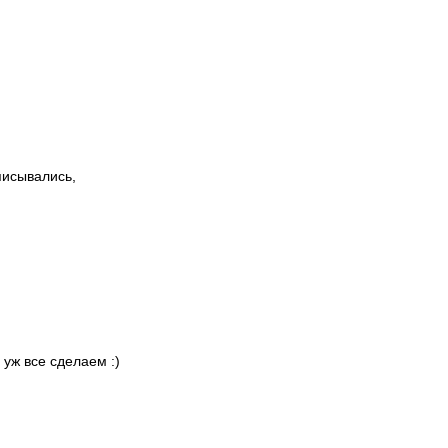
писывались,
 уж все сделаем :)