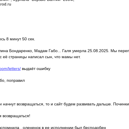
rod.ru
ось 8 минут 50 сек.
алина Бондаренко, Мадам Габо... Галя умерла 25.08.2025. Мы пере
с её страницы написал сын, что мамы нет.
oom/letters/
выдаёт ошибку
ибо, поправил
ди начнут возвращаться, то и сайт будем развивать дальше. Починки
м возвращаться!
о вспомнила , олененок в ее исполнении был бесподобен