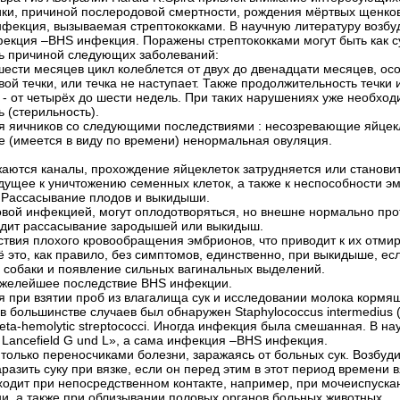
тики, причиной послеродовой смертности, рождения мёртвых щенко
фекция, вызываемая стрептококками. В научную литературу возбуд
фекция –BHS инфекция. Поражены стрептококками могут быть как сук
ь причиной следующих заболеваний:
шести месяцев цикл колеблется от двух до двенадцати месяцев, о
й течки, или течка не наступает. Также продолжительность течки и
я - от четырёх до шести недель. При таких нарушениях уже необх
 (стерильность).
ия яичников со следующими последствиями : несозревающие яйцек
е (имеется в виду по времени) ненормальная овуляция.
жаются каналы, прохождение яйцеклеток затрудняется или станов
едущее к уничтожению семенных клеток, а также к неспособности э
. Рассасывание плодов и выкидыши.
овой инфекцией, могут оплодотворяться, но внешне нормально пр
одит рассасывание зародышей или выкидыш.
твия плохого кровообращения эмбрионов, что приводит к их отмир
сё это, как правило, без симптомов, единственно, при выкидыше, е
е собаки и появление сильных вагинальных выделений.
яжелейшее последствие BHS инфекции.
 при взятии проб из влагалища сук и исследовании молока кормящ
 большинстве случаев был обнаружен Staphylococcus intermedius (а
 Beta-hemolytic streptococci. Иногда инфекция была смешанная. В 
p Lancefield G und L», а сама инфекция –BHS инфекция.
 только переносчиками болезни, заражаясь от больных сук. Возбуд
разить суку при вязке, если он перед этим в этот период времени в
дит при непосредственном контакте, например, при мочеиспускани
и, а также при облизывании половых органов больных животных.