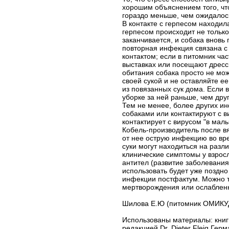
хорошим объяснением того, что
гораздо меньше, чем ожидалос
В контакте с герпесом находил
герпесом происходит не только
заканчивается, и собака вновь
повторная инфекция связана с
контактом; если в питомник ча
выставках или посещают дресс
обитания собака просто не мож
своей сукой и не оставляйте е
из повязанных сук дома. Если 
уборке за ней раньше, чем друг
Тем не менее, более других ин
собаками или контактируют с в
контактирует с вирусом "в малы
Кобель-производитель после вя
от нее острую инфекцию во вре
суки могут находиться на разл
клинические симптомы у взрос
антител (развитие заболевани
использовать будет уже поздно
инфекции постфактум. Можно т
мертворождения или ослаблен
Шилова Е.Ю (питомник ОМИКУ
Использованы материалы: книг
редакцией Dr. Dieter Fleig Гер