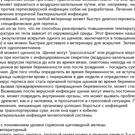
может заразиться и воздушно-капельным путем, или, например, че
 против герпесвирусной инфекции собак не разработана. Лечение
авление вторичной бактериальной инфекции.
олеваний, которое любой ветеринар может быстро диагностировать
 специфические для герпеса.
ко из-за того, что не способны реагировать повышением температу
ратура их тела зависит от окружающей среды. Этот феномен назыв
 результатам вскрытия одного из щенков, заключается в повышени
) и как можно быстрее доставьте к ветеринару для вскрытия. Зате
хся однопометников.
 момент щенности. Щенки могут "рассосаться" или родиться мертв
ли при контакте с инфицированным секретом (воздушно-капельным
ных вирусом герпеса до или во время вязки, симптомы никогда н
енков во время беременности или после рождения – посадить суку 
ния. Для того чтобы определить во время беременности, не вступал
разца сыворотки крови с перерывом в две недели и определяют тит
о вирус герпеса мог стать причиной потери щенков во время беремен
е вызвав преждевременного прекращения беременности, может стат
 Выжившие после вирусной инфекции щенки могут иметь постоянн
ок, может повредить внутренние органы, что может вызвать пробл
дремлет, как и у человека, и просыпается в стрессовой ситуации. 
менения, мешающие организму успешно бороться с инфекцией.
ва транспортировка суки, если она едет к кобелю.
актериальная инфекция мочеполовой системы.
язи с понижением уровня гормонов щитовидной железы.
емпературный.
ировать вирус герпеса, (который затем может в течение первых 3-х