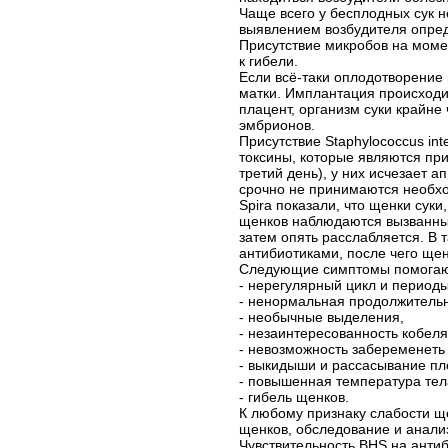
Чаще всего у бесплодных сук 
выявлением возбудителя опред
Присутствие микробов на моме
к гибели.
Если всё-таки оплодотворение 
матки. Имплантация происходи
плацент, организм суки крайн
эмбрионов.
Присутствие Staphylococcus in
токсины, которые являются пр
третий день), у них исчезает а
срочно не принимаются необхо
Spira показали, что щенки сук
щенков наблюдаются вызванные
затем опять расслабляется. В 
антибиотиками, после чего щен
Следующие симптомы помогают
- нерегулярный цикл и периоды
- ненормальная продолжительн
- необычные выделения,
- незаинтересованность кобеля,
- невозможность забеременеть
- выкидыши и рассасывание пл
- повышенная температура тел
- гибель щенков.
К любому признаку слабости ще
щенков, обследование и анали
Чувствительность BHS на антиб