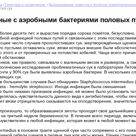
ка
/
Генетика и разведение.
/
Выращивание пометов и болезни новорожденных
тей сук
ные с аэробными бактериями половых п
олее десяти лет, и вырастив порядка сорока помётов, безусловно,
обной инфекцией половых путей и связанными с этим последствиями
сшее число случаев прохолостивших сук, мертворождённых щенков
то пустыми оставались суки, вязки которых внешне были абсолютн
о этого и от проверенных на потомство кобелей. Чаще всего причи
 обстановки.
ков, как правило, связывали с маленьким весом и размером, а т
огические исследования проблематичных сук в лаборатории Литов
очти у 90% сук были выявлены аэробные бактерии. В нескольких с
мящих сук.
 большинстве случаев был обнаружен Staphylococcus intermedius (а
Beta - hemolytic streptococci. Иногда инфекция была смешанная.
не было никаких признаков инфекции, её можно было установить т
елялась чувствительность данного вида к антибиотикам, чтобы л
нт вязки отрицательно сказывается на оплодотворение, значитель
произошло, то образовавшиеся зиготы проходят своё дальнейшее р
 на третьей неделе беременности. В течение всего периода, вклю
е чувствителен к любой инфекции, которая может в любой момент 
termedius в половом тракте щенной суки часто сопряжено с его по
чиной гибели щенков в первые дни или часы жизни. Щенки становят