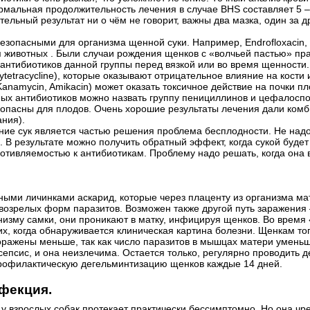
мальная продолжительность лечения в случае BHS составляет 5 – 7
тельный результат ни о чём не говорит, важны два мазка, один за 
езопасными для организма щенной суки. Например, Endrofloxacin, 
 животных . Были случаи рождения щенков с «волчьей пастью» прак
с антибиотиков данной группы перед вязкой или во время щенности
xytetracycline), которые оказывают отрицательное влияние на кост
Kanamycin, Amikacin) может оказать токсичное действие на почки п
х антибиотиков можно назвать группу пенициллинов и цефалоспорино
езопасны для плодов. Очень хорошие результаты лечения дали ком
ания).
ние сук является частью решения проблема бесплодности. Не над
в. В результате можно получить обратный эффект, когда сукой буд
ивляемостью к антибиотикам. Проблему надо решать, когда она во
ыми личинками аскарид, которые через плаценту из организма мат
возрелых форм паразитов. Возможен также другой путь заражения 
низму самки, они проникают в матку, инфицируя щенков. Во время 
их, когда обнаруживается клиническая картина болезни. Щенкам т
ражены меньше, так как число паразитов в мышцах матери уменьшае
и сепсис, и она неизлечима. Остается только, регулярно проводить
 профилактическую дегельминтизацию щенков каждые 14 дней.
нфекция.
у взрослых собак протекает практически бессимптомно. Но она чр