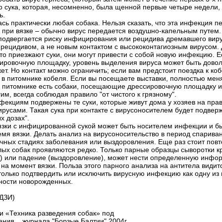
 сука, которая, несомненно, была щенной первые четыре недели, 
ь.
ась практически любая собака. Нельзя сказать, что эта инфекция 
 при вязке – обычно вирус передается воздушно-капельным путем. 
 подвергается риску инфицирования или рецидива дремавшего виру
 рецидивом, а не новым контактом с высококонтагиозным вирусом.
сто приезжают суки, они могут привести с собой новую инфекцию. 
ировочную площадку, уровень выделения вируса может быть доволь
ет. Но контакт можно ограничить; если вам предстоит поездка к ко
е в питомнике кобеля. Если вы посещаете выставки, полностью мен
в питомнике есть собаки, посещающие дрессировочную площадку ил
им, всегда соблюдая правило "от чистого к грязному".
фекциям подвержены те суки, которые живут дома у хозяев на пра
ирусами. Такая сука при контакте с вирусоносителем будет подвер
х дозах".
зки с инфицированной сукой может быть носителем инфекции и быт
мя вязки. Делать анализ на вирусоносительство в период спариван
ичных стадиях заболевания или выздоровления. Еще раз стоит повт
лых собак проявляются редко. Только парные образцы сыворотки к
я) или падение (выздоровление), может нести определенную инф
 на момент вязки. Польза этого парного анализа на антитела види
олько подтвердить или исключить вирусную инфекцию как одну из 
ности новорожденных.
ДЗИ)
и «Техника разведения собак» под
мания. , журнала "Борзые Балтии" 2004г,