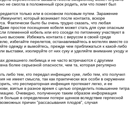
но не смогла в положенный срок родить, или что помет был
передается только или в основном половым путем. Заражение
Иммунитет, который возникает после контакта, вскоре
са. Фактически было бы очень трудно сказать, что любая
 Даже простое посещение кобеля может стать для суки опасным
Если племенной кобель или его соседи по питомнику участвуют в
но высоким. Избежать контакта с вирусом в своей среде
белю, избегайте перелетов, останавливайтесь в мотелях вместе со
яйте одежду и вымойтесь, прежде чем приближаться к какой-либо
и выставки, изолируйте от них суку и уделяйте внимание уходу и
вах домашнего любимца и не часто встречаются с другими
жена более серьезной опасности, чем та, которая регулярно
ь либо тем, кто передал инфекцию суке, либо тем, кто получил
ия не имеет смысла, так как практически все особи в окружении
орить, что респираторная инфекция протекает легко, и ее
рови, взятые в разное время с целью определить повышение титра
ормацию. Очевидно, полученную таким образом информация
тся больше в определении потери щенков вследствие герпесной
возможных причин "рассасывания плодов", случая