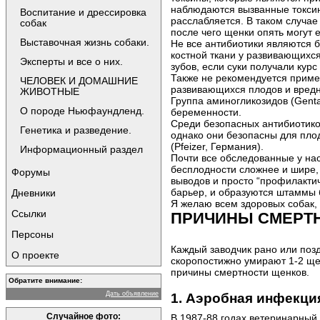
наблюдаются вызванные токсина
Воспитание и дрессировка
расслабляется. В таком случае
собак
после чего щенки опять могут е
Выставочная жизнь собаки.
Не все антибиотики являются б
костной ткани у развивающихся
Эксперты и все о них.
зубов, если суки получали кур
Также не рекомендуется примен
ЧЕЛОВЕК И ДОМАШНИЕ
развивающихся плодов и вредн
ЖИВОТНЫЕ
Группа аминогликозидов (Genta
О породе Ньюфаундленд.
беременности.
Среди безопасных антибиотиков
Генетика и разведение.
однако они безопасны для пло
(Pfeizer, Германия).
Информационный раздел
Почти все обследованные у на
бесплодности сложнее и шире,
Форумы
выводов и просто “профилактич
барьер, и образуются штаммы 
Дневники
Я желаю всем здоровых собак, 
Ссылки
ПРИЧИНЫ СМЕРТ
Персоны
Каждый заводчик рано или позд
О проекте
скоропостижно умирают 1-2 ще
причины смертности щенков.
Обратите внимание:
Дать объявление
1. Аэробная инфекци
В 1987-88 годах ветеринарный 
Случайное фото: