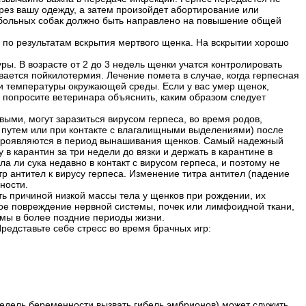
рез вашу одежду, а затем произойдет абортирование или
 больных собак должно быть направлено на повышение общей
 по результатам вскрытия мертвого щенка. На вскрытии хорошо
ры. В возрасте от 2 до 3 недель щенки учатся контролировать
ается пойкилотермия. Лечение помета в случае, когда герпесная
и температуры окружающей среды. Если у вас умер щенок,
м попросите ветеринара объяснить, каким образом следует
ыми, могут заразиться вирусом герпеса, во время родов,
 путем или при контакте с влагалищными выделениями) после
е проявляются в период вынашивания щенков. Самый надежный
в карантин за три недели до вязки и держать в карантине в
а ли сука недавно в контакт с вирусом герпеса, и поэтому не
р антител к вирусу герпеса. Изменение титра антител (падение
ности.
ь причиной низкой массы тела у щенков при рождении, их
ое повреждение нервной системы, почек или лимфоидной ткани,
емы в более поздние периоды жизни.
Представьте себе стресс во время брачных игр:
 недель беременности вызвать гибель эмбрионов) может служить