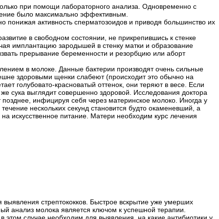
 только при помощи лабораторного анализа. Одновременно с
ечение было максимально эффективным.
но понижая активность сперматозоидов и приводя большинство их
азвитие в свободном состоянии, не прикрепившись к стенке
ючая имплантацию зародышей в стенку матки и образование
вызвать прерывание беременности и резорбцию или аборт
явлением в молоке. Данные бактерии производят очень сильные
нешне здоровыми щенки слабеют (происходит это обычно на
етает голубовато-красноватый оттенок, они теряют в весе. Если
 же сука выглядит совершенно здоровой. Исследования доктора
т позднее, инфицируя себя через материнское молоко. Иногда у
течение нескольких секунд становится будто окаменевший, а
и на искусственное питание. Матери необходим курс лечения
я выявления стрептококков. Быстрое вскрытие уже умерших
ный анализ молока является ключом к успешной терапии.
 в этом случае необходим для выявления, на какие антибиотики у