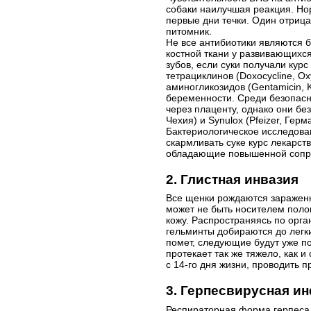
собаки наилучшая реакция. Нор
первые дни течки. Один отрица
питомник.
Не все антибиотики являются б
костной ткани у развивающихся
зубов, если суки получали кур
тетрациклинов (Doxocycline, O
аминогликозидов (Gentamicin, 
беременности. Среди безопасны
через плаценту, однако они б
Чехия) и Synulox (Pfeizer, Герм
Бактериологическое исследова
скармливать суке курс лекарст
обладающие повышенной сопрот
2. Глистная инвазия
Все щенки рождаются зараженн
может не быть носителем поло
кожу. Распространяясь по орга
гельминты добираются до легк
помет, следующие будут уже по
протекает так же тяжело, как 
с 14-го дня жизни, проводить
3. Герпесвирусная и
Респираторная форма герпеса 