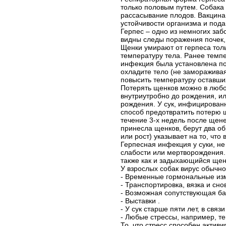
только половым путем. Собака 
рассасывание плодов. Вакцина
устойчивости организма и под
Герпес – одно из немногих заб
видны следы поражения почек,
Щенки умирают от герпеса толь
температуру тела. Ранее темпе
инфекция была установлена по
охладите тело (не замораживая
повысить температуру оставши
Потерять щенков можно в любой
внутриутробно до рождения, и
рождения. У сук, инфицирован
способ предотвратить потерю щ
течение 3-х недель после щене
принесла щенков, берут два об
или рост) указывает на то, чт
Герпесная инфекция у суки, н
слабости или мертворождения.
также как и задыхающийся щен
У взрослых собак вирус обычно 
- Временные гормональные из
- Транспортировка, вязка и сно
- Возможная сопутствующая б
- Выставки .
- У сук старше пяти лет, в св
- Любые стрессы, например, т
То, что стресс способен актив