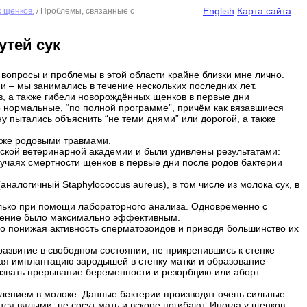
English
Карта сайта
 щенков.
/ Проблемы, связанные с
утей сук
 вопросы и проблемы в этой области крайне близки мне лично.
 – мы занимались в течение нескольких последних лет.
, а также гибели новорождённых щенков в первые дни
о нормальные, “по полной программе”, причём как вязавшиеся
ну пытались объяснить “не теми днями” или дорогой, а также
акже родовыми травмами.
ской ветеринарной академии и были удивлены результатами:
лучаях смертности щенков в первые дни после родов бактерии
налогичный Staphylococcus aureus), в том числе из молока сук, в
олько при помощи лабораторного анализа. Одновременно с
ечение было максимально эффективным.
но понижая активность сперматозоидов и приводя большинство их
азвитие в свободном состоянии, не прикрепившись к стенке
чая имплантацию зародышей в стенку матки и образование
вызвать прерывание беременности и резорбцию или аборт
явлением в молоке. Данные бактерии производят очень сильные
ся вялыми, не сосут мать и вскоре погибают. Иногда у щенков