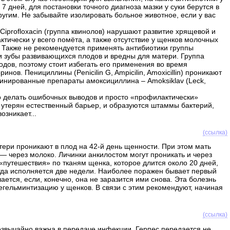
 дней, для постановки точного диагноза мазки у суки берутся в
другим. Не забывайте изолировать больное животное, если у вас
Ciprofloxacin (группа квинолов) нарушают развитие хрящевой и
тически у всего помёта, а также отсутствие у щенков молочных
. Также не рекомендуется применять антибиотики группы
и и зубы развивающихся плодов и вредны для матери. Группа
лодов, поэтому стоит избегать его применения во время
в. Пенициллины (Penicilin G, Ampicilin, Amoxicillin) проникают
бинированные препараты амоксициллина – Amoksiklav (Leck,
о делать ошибочных выводов и просто «профилактически»
ет утерян естественный барьер, и образуются штаммы бактерий,
зникает...
(ссылка)
ери проникают в плод на 42-й день щенности. При этом мать
— через молоко. Личинки анкилостом могут проникать и через
«путешествия» по тканям щенка, которое длится около 20 дней,
огда исполняется две недели. Наиболее поражен бывает первый
тся, если, конечно, она не заразится ими снова. Эта болезнь
 дегельминтизацию у щенков. В связи с этим рекомендуют, начиная
(ссылка)
езвычайно важна в передаче инфекции. Герпес передается не