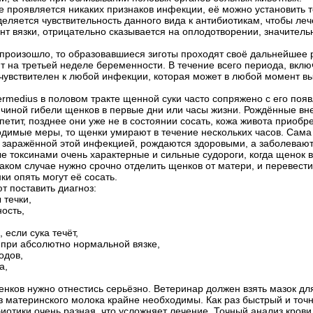
не проявляется никаких признаков инфекции, её можно установить
еляется чувствительность данного вида к антибиотикам, чтобы л
нт вязки, отрицательно сказывается на оплодотворении, значитель
произошло, то образовавшиеся зиготы проходят своё дальнейшее р
т на третьей неделе беременности. В течение всего периода, вкл
е чувствителен к любой инфекции, которая может в любой момент 
termedius в половом тракте щенной суки часто сопряжено с его по
ичиной гибели щенков в первые дни или часы жизни. Рождённые в
ппетит, позднее они уже не в состоянии сосать, кожа живота приобр
димые меры, то щенки умирают в течение нескольких часов. Сама
и, заражённой этой инфекцией, рождаются здоровыми, а заболеваю
 токсинами очень характерные и сильные судороги, когда щенок в 
таком случае нужно срочно отделить щенков от матери, и перевест
ки опять могут её сосать.
 поставить диагноз:
 течки,
ость,
 если сука течёт,
 при абсолютно нормальной вязке,
одов,
а,
нков нужно отнестись серьёзно. Ветеринар должен взять мазок дл
з материнского молока крайне необходимы. Как раз быстрый и точ
иотики очень разная, что усложняет лечение. Точный анализ крови