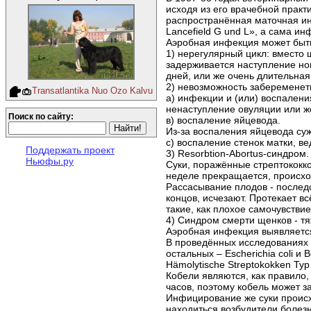
исходя из его врачебной прак
распространённая маточная ин
Lancefield G und L», а сама ин
Аэробная инфекция может быт
1) нерегулярный цикл: вместо 
задерживается наступление ново
дней, или же очень длительна
2) невозможность забеременеть
Transatlantika Nuo Ozo Kalvu
а) инфекции и (или) воспален
ненаступление овуляции или ж
Поиск по сайту:
в) воспаление яйцевода.
Из-за воспаления яйцевода су
с) воспаление стенок матки, в
Поддержать проект
3) Resorbtion-Abortus-синдром
Ньюфы.ру
Суки, поражённые стрептококк
неделе прекращается, происх
Рассасывание плодов - последс
концов, исчезают. Протекает в
такие, как плохое самочувстви
4) Синдром смерти щенков - т
Аэробная инфекция выявляется
В проведённых исследованиях в
остальных – Escherichia coli и
Hämolytische Streptokokken Ty
Кобели являются, как правило,
часов, поэтому кобель может за
Инфицирование же суки происхо
находиться возбудители болезн