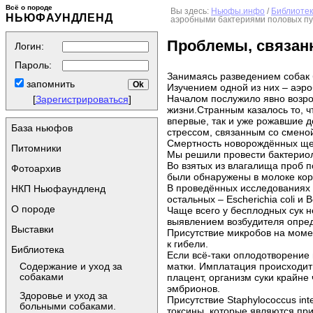
Всё о породе
Вы здесь:
Ньюфы.инфо
/
Библиоте
НЬЮФАУНДЛЕНД
аэробными бактериями половых пу
Проблемы, связан
Логин:
Пароль:
Занимаясь разведением собак б
запомнить
Изучением одной из них – аэр
Началом послужило явно возро
[
Зарегистрироваться
]
жизни.Странным казалось то, ч
впервые, так и уже рожавшие д
База ньюфов
стрессом, связанным со сменой
Смертность новорождённых щен
Питомники
Мы решили провести бактериол
Во взятых из влагалища проб п
Фотоархив
были обнаружены в молоке кор
В проведённых исследованиях в
НКП Ньюфаундленд
остальных – Escherichia coli и 
О породе
Чаще всего у бесплодных сук 
выявлением возбудителя опред
Выставки
Присутствие микробов на моме
к гибели.
Библиотека
Если всё-таки оплодотворение 
матки. Имплатация происходит
Содержание и уход за
собаками
плацент, организм суки крайн
эмбрионов.
Здоровье и уход за
Присутствие Staphylococcus in
больными собаками.
токсины, которые являются при