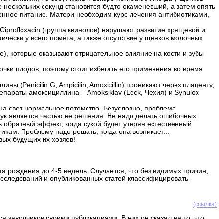
 нескольких секунд становится будто окаменевший, а затем опять
венное питание. Матери необходим курс лечения антибиотиками,
Ciprofloxacin (группа квинолов) нарушают развитие хрящевой и
ически у всего помёта, а также отсутствие у щенков молочных
ne), которые оказывают отрицательное влияние на кости и зубы
почки плодов, поэтому стоит избегать его применения во время
(Penicilin G, Ampicilin, Amoxicillin) проникают через плаценту,
параты амоксициллина – Amoksiklav (Leck, Чехия) и Synulox
на свет нормальное потомство. Безусловно, проблема
ук является частью её решения. Не надо делать ошибочных
ь обратный эффект, когда сукой будет утерян естественный
ам. Проблему надо решать, когда она возникает...
вых будущих их хозяев!
а рождения до 4-5 недель. Случается, что без видимых причин,
 исследований и опубликованных статей классифицировать
(ссылка)
я заводчиков своими публикациями. В них он указал на то, что