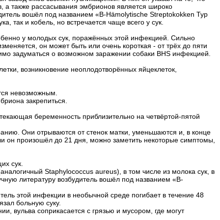
в, а также рассасывания эмбрионов является широко
итель вошёл под названием «B-Hämolytische Streptokokken Typ
а, так и кобель, но встречается чаще всего у сук.
собенно у молодых сук, поражённых этой инфекцией. Сильно
зменяется, он может быть или очень короткая - от трёх до пяти
одимо задуматься о возможном заражении собаки BHS инфекцией.
летки, возникновение неоплодотворённых яйцеклеток,
ится невозможным.
мбриона закрепиться.
отекающая беременность приблизительно на четвёртой-пятой
анию. Они отрываются от стенок матки, уменьшаются и, в конце
сли он произошёл до 21 дня, можно заметить некоторые симптомы,
их сук.
налогичный Staphylococcus aureus), в том числе из молока сук, в
научную литературу возбудитель вошёл под названием «B-
итель этой инфекции в необычной среде погибает в течение 48
язал больную суку.
и, вульва соприкасается с грязью и мусором, где могут