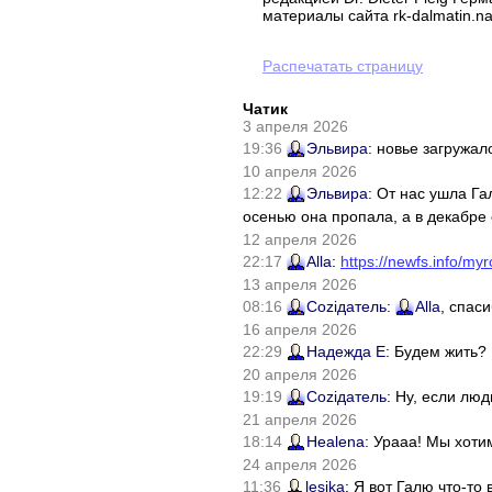
материалы сайта rk-dalmatin.na
Распечатать страницу
Чатик
3 апреля 2026
19:36
Эльвира
: новье загружал
10 апреля 2026
12:22
Эльвира
: От нас ушла Г
осенью она пропала, а в декабре 
12 апреля 2026
22:17
Alla
:
https://newfs.info/myr
13 апреля 2026
08:16
Соziдатель
:
Alla
, спас
16 апреля 2026
22:29
Надежда Е
: Будем жить?
20 апреля 2026
19:19
Соziдатель
: Ну, если лю
21 апреля 2026
18:14
Healena
: Урааа! Мы хоти
24 апреля 2026
11:36
lesika
: Я вот Галю что-т