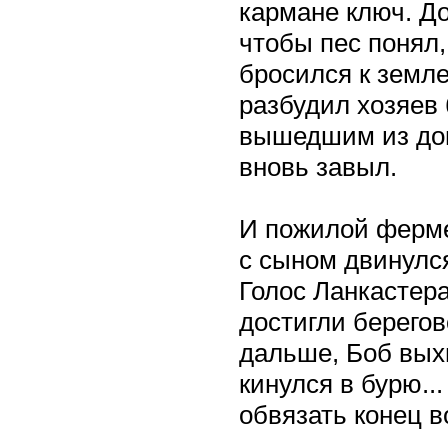
кармане ключ. До
чтобы пес понял,
бросился к земл
разбудил хозяев
вышедшим из дом
вновь завыл.
И пожилой фермер
с сыном двинулс
Голос Ланкастера
достигли берегов
дальше, Боб вых
кинулся в бурю...
обвязать конец в