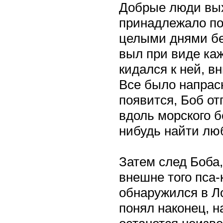
Добрые люди вых
принадлежало пог
целыми днями бег
выл при виде каж
кидался к ней, в
Все было напрасн
появится, Боб от
вдоль морского б
нибудь найти люб
Затем след Боба
внешне того пса-
обнаружился в Ло
понял наконец, н