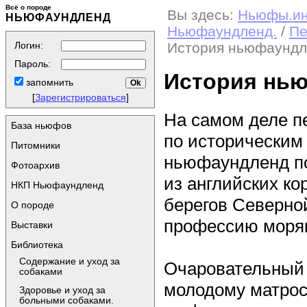
Всё о породе
Вы здесь:
Ньюфы.и
НЬЮФАУНДЛЕНД
Ньюфаундленд.
/
Пе
Логин:
История ньюфаундл
Пароль:
История нь
запомнить
[
Зарегистрироваться
]
На самом деле п
База ньюфов
по историческим
Питомники
ньюфаундленд по
Фотоархив
из английских ко
НКП Ньюфаундленд
берегов Северно
О породе
профессию моря
Выставки
Библиотека
Содержание и уход за
Очаровательный 
собаками
молодому матрос
Здоровье и уход за
больными собаками.