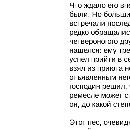
Что ждало его вп
были. Но больши
встречали после
редко обращалис
четвероногого др
нашелся: ему тре
успел прийти в с
взял из приюта н
отъявленным него
господин решил,
ремесле может с
он, до какой сте
Этот пес, очевид