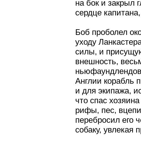
на бок и закрыл 
сердце капитана,
Боб проболел ок
уходу Ланкастера
силы, и присущу
внешность, весьм
ньюфаундлендов.
Англии корабль п
и для экипажа, и
что спас хозяина
рифы, пес, вцеп
перебросил его ч
собаку, увлекая 