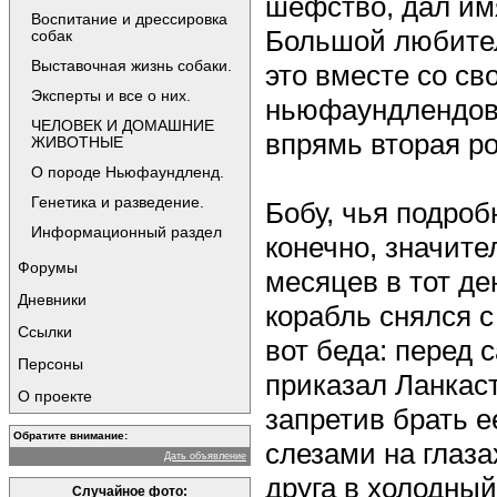
шефство, дал имя
Воспитание и дрессировка
Большой любител
собак
Выставочная жизнь собаки.
это вместе со св
Эксперты и все о них.
ньюфаундлендов 
ЧЕЛОВЕК И ДОМАШНИЕ
впрямь вторая ро
ЖИВОТНЫЕ
О породе Ньюфаундленд.
Генетика и разведение.
Бобу, чья подро
Информационный раздел
конечно, значите
Форумы
месяцев в тот де
Дневники
корабль снялся с
Ссылки
вот беда: перед
Персоны
приказал Ланкаст
О проекте
запретив брать е
Обратите внимание:
слезами на глаза
Дать объявление
друга в холодный
Случайное фото: