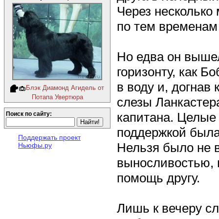
Через несколько
по тем временам 
Но едва он вышел
горизонту, как Б
в воду и, догнав
Блэк Диамонд Агидель от
Потапа Увертюра
слезы Ланкастер
капитана. Целые 
Поиск по сайту:
поддержкой была 
Поддержать проект
Нельзя было не 
Ньюфы.ру
выносливостью, н
помощь другу.
Лишь к вечеру с