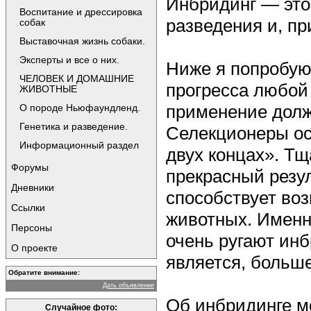
Инбридинг — это
Воспитание и дрессировка
разведения и, пр
собак
Выставочная жизнь собаки.
Эксперты и все о них.
Ниже я попробую
ЧЕЛОВЕК И ДОМАШНИЕ
прогресса любой 
ЖИВОТНЫЕ
применение долж
О породе Ньюфаундленд.
Генетика и разведение.
Селекционеры ос
Информационный раздел
двух концах». Т
Форумы
прекрасный резу
Дневники
способствует во
Ссылки
животных. Именн
Персоны
очень ругают инб
О проекте
является, больше
Обратите внимание:
Дать объявление
Об инбридинге м
Случайное фото: