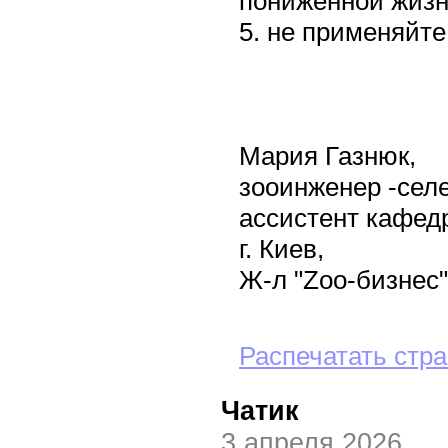
пониженной жизн
5. не применяйт
Мария Газнюк,
зооинженер -сел
ассистент кафед
г. Киев,
Ж-л "Zoo-бизнес"
Распечатать стр
Чатик
3 апреля 2026