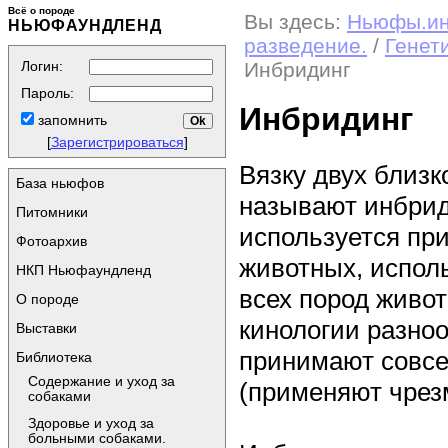
Всё о породе
Вы здесь:
Ньюфы.и
НЬЮФАУНДЛЕНД
разведение.
/
Генет
Логин:
Инбридинг
Пароль:
Инбридинг
запомнить
[
Зарегистрироваться
]
Вязку двух близ
База ньюфов
называют инбрид
Питомники
используется пр
Фотоархив
животных, испол
НКП Ньюфаундленд
всех пород живот
О породе
кинологии разноо
Выставки
принимают совсем
Библиотека
Содержание и уход за
(применяют чрез
собаками
Здоровье и уход за
больными собаками.