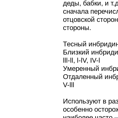
деды, бабки, и т
сначала перечисл
отцовской сторон
стороны.
Тесный инбридинг: 
Близкий инбридинг: l
lll-ll, l-lV, IV-l
Умеренный инбридинг:
Отдаленный инбридин
V-lll
Используют в ра
особенно осторож
наиболее часто 