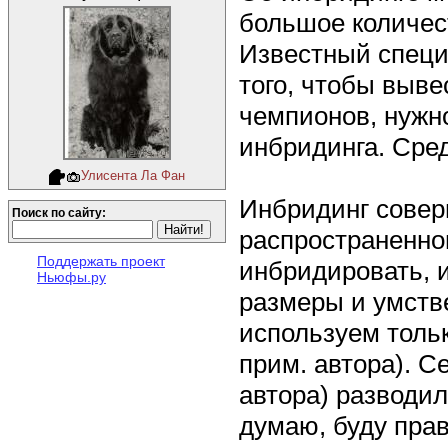
большое количес
Известный специ
того, чтобы выв
чемпионов, нужн
инбридинга. Сред
Улисента Ла Фан
Инбридинг совер
Поиск по сайту:
распространенно
Поддержать проект
инбридировать, и
Ньюфы.ру
размеры и умств
используем толь
прим. автора). С
автора) разводил
думаю, буду прав