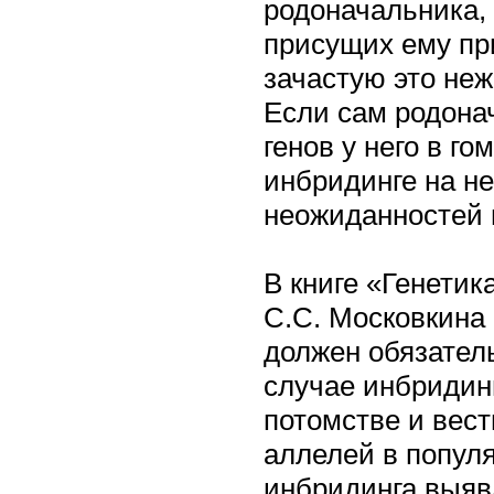
родоначальника,
присущих ему при
зачастую это не
Если сам родона
генов у него в г
инбридинге на н
неожиданностей 
В книге «Генетик
С.С. Московкина 
должен обязател
случае инбридинг
потомстве и вес
аллелей в популя
инбридинга выяв