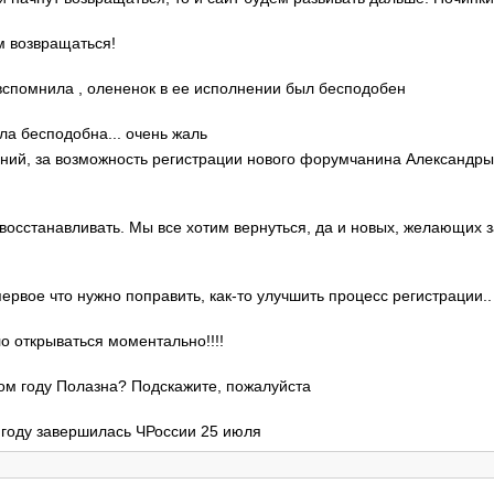
м возвращаться!
о вспомнила , олененок в ее исполнении был бесподобен
ла бесподобна... очень жаль
гений, за возможность регистрации нового форумчанина Александр
 восстанавливать. Мы все хотим вернуться, да и новых, желающих 
 первое что нужно поправить, как-то улучшить процесс регистрации..
ло открываться моментально!!!!
этом году Полазна? Подскажите, пожалуйста
м году завершилась ЧРоссии 25 июля