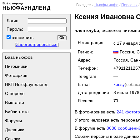
Всё о породе
Вы здесь:
Ньюфы.инфо
/
Персоны
/
НЬЮФАУНДЛЕНД
Ксения Ивановна 
Логин:
Пароль:
член клуба
, владелец питомн
запомнить
Регистрация:
с 17 января
[
Зарегистрироваться
]
Регион:
Россия
, 
База ньюфов
Адрес:
Россия, Санк
Питомники
Телефон:
+791121125
Фотоархив
Telegram
—
E-mail
kessy
(собака
НКП Ньюфаундленд
Дата рождения:
8 июля 1978
О породе
Респект:
71
Выставки
Библиотека
В фото-архиве есть
241 фотог
У этого человека есть персона
Форумы
В форуме есть
8688 сообщени
Дневники
Собаки персоны в базе данных
Ссылки