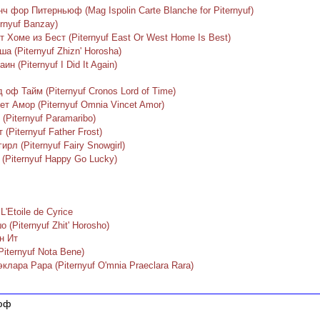
 фор Питерньюф (Mag Ispolin Carte Blanche for Piternyuf)
rnyuf Banzay)
 Хоме из Бест (Piternyuf East Or West Home Is Best)
 (Piternyuf Zhizn' Horosha)
 (Piternyuf I Did It Again)
оф Тайм (Piternyuf Cronos Lord of Time)
 Амор (Piternyuf Omnia Vincet Amor)
Piternyuf Paramaribo)
Piternyuf Father Frost)
л (Piternyuf Fairy Snowgirl)
(Piternyuf Happy Go Lucky)
L'Etoile de Cyrice
Piternyuf Zhit' Horosho)
н Ит
iternyuf Nota Bene)
ара Рара (Piternyuf O'mnia Praeclara Rara)
ьюф