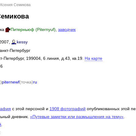
 Ксения Семикова
Семикова
ика
Питерньюф (Piternyuf)
,
заводчик
 2007,
kessy
Санкт-Петербург
т-Петербург, 199004, 6 линия, д.43, кв.19.
На карте
76
)
piternewf
(точка)
ru
рафия
c этой персоной и
1908 фотографий
опубликованных этой пе
льный дневник.
«Путевые заметки или размышления на тему»
.
й
.
: