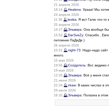
21 апреля 2026
18:14
Healena
: Урааа! Мы хоти
24 апреля 2026
11:36
lesika
: Я вот Галю что-т
25 апреля 2026
14:27
Эльвира
: Она вообще бы
15:52
DarSveZy
: Спасибо , Ев
питомник ПаДеДе )
26 апреля 2026
10:31
night-73
: Надо-надо сайт
много.
15 мая 2026
19:55
Соziдатель
: Вот, видимо
19 мая 2026
12:25
Эльвира
: Всё у меня ста
21 июня 2026
22:24
irkaw
: В каких числах в 
29 июля 2026
16:32
Эльвира
: Полазна в это