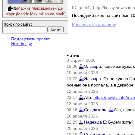
ID: [p244],
http://kessy.newfs.info
Маркиз Максимельен Де
Марк (Markiz Maximilien de Mark)
Последний вход на сайт был 10
Распечатать страницу
Поиск по сайту:
Поддержать проект
Ньюфы.ру
Чатик
3 апреля 2026
19:36
Эльвира
: новье загружал
10 апреля 2026
12:22
Эльвира
: От нас ушла Г
осенью она пропала, а в декабре 
12 апреля 2026
22:17
Alla
:
https://newfs.info/myr
13 апреля 2026
08:16
Соziдатель
:
Alla
, спас
16 апреля 2026
22:29
Надежда Е
: Будем жить?
20 апреля 2026
19:19
Соziдатель
: Ну, если лю