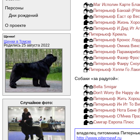
Маг Исполин Карте Бланч
Персоны
Питерньюф Банзай (Pite
Дни рождений
Питерньюф Еаст ор Вест
Питерньюф Жизнь Хороша
О проекте
Питерньюф И Дид Ит Агаин
Питерньюф Кремль
Щенки!
Питерньюф Кронос Лорд 
Щенки в Томске
Родились 25 августа 2022
Питерньюф Омниа Винсет
Питерньюф Парамарибо (
Питерньюф Фазер Фрост (
Питерньюф Фаиру Сноугир
Питерньюф Хэппи Го Лаки 
Собаки «за радугой»:
Bella Smigar
Don't Worry Be Happy de 
Питерньюф Жить Хорошо (
Случайное фото:
Питерньюф Ин Ит То Ви
Питерньюф Нота Бене (P
Питерньюф О'Мниа Праэкл
Смигар Европа Плюс
владелец питомника Питерн
http://www.piternewf.ru