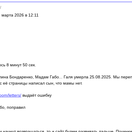
/
 марта 2026 в 12:11
ось 8 минут 50 сек.
алина Бондаренко, Мадам Габо... Галя умерла 25.08.2025. Мы пере
с её страницы написал сын, что мамы нет.
oom/letters/
выдаёт ошибку
ибо, поправил
ди начнут возвращаться, то и сайт будем развивать дальше. Починки