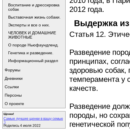
2010 года, в Пар
Воспитание и дрессировка
2012 года.
собак
Выставочная жизнь собаки.
Выдержка из
Эксперты и все о них.
Статья 12. Этиче
ЧЕЛОВЕК И ДОМАШНИЕ
ЖИВОТНЫЕ
О породе Ньюфаундленд.
Разведение поро
Генетика и разведение.
принципах, согл
Информационный раздел
здоровью собак,
Форумы
темперамента у с
Дневники
качеств.
Ссылки
Персоны
О проекте
Разведение долж
породы, но сохр
Щенки!
Самые лучшие щенки в вашу семью
генетической попу
:)
Родились 4 июля 2022