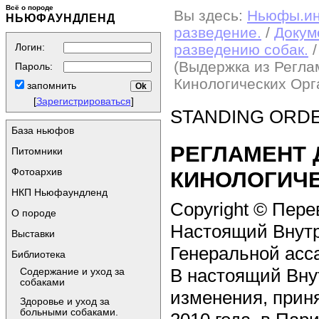
Всё о породе
Вы здесь:
Ньюфы.и
НЬЮФАУНДЛЕНД
разведение.
/
Докум
Логин:
разведению собак.
/
(Выдержка из Регла
Пароль:
Кинологических Орг
запомнить
[
Зарегистрироваться
]
STANDING ORDE
База ньюфов
РЕГЛАМЕНТ 
Питомники
Фотоархив
КИНОЛОГИЧЕ
НКП Ньюфаундленд
Copyright © Пер
О породе
Настоящий Внутр
Выставки
Генеральной асса
Библиотека
В настоящий Вну
Содержание и уход за
собаками
изменения, прин
Здоровье и уход за
больными собаками.