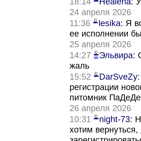
18:14
Healena
: 
24 апреля 2026
11:36
lesika
: Я 
ее исполнении б
25 апреля 2026
14:27
Эльвира
:
жаль
15:52
DarSveZy
регистрации нов
питомник ПаДеДе
26 апреля 2026
10:31
night-73
: 
хотим вернуться,
зарегистрировать