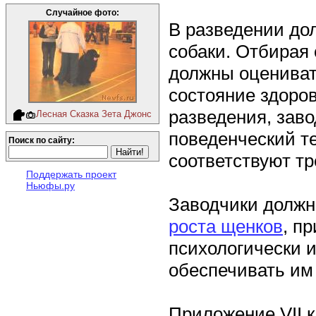
Случайное фото:
В разведении до
собаки. Отбирая 
должны оцениват
состояние здоров
разведения, заво
Лесная Сказка Зета Джонс
поведенческий т
Поиск по сайту:
соответствуют т
Поддержать проект
Ньюфы.ру
Заводчики долж
роста щенков
, п
психологически и
обеспечивать им
Приложение VII 