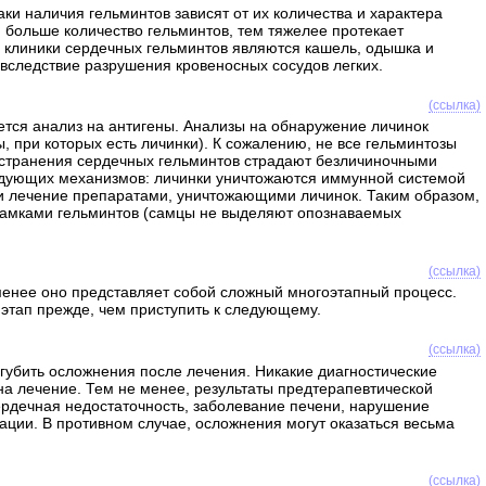
ки наличия гельминтов зависят от их количества и характера
м больше количество гельминтов, тем тяжелее протекает
 клиники сердечных гельминтов являются кашель, одышка и
 вследствие разрушения кровеносных сосудов легких.
(ссылка)
ется анализ на антигены. Анализы на обнаружение личинок
 при которых есть личинки). К сожалению, не все гельминтозы
остранения сердечных гельминтов страдают безличиночными
едующих механизмов: личинки уничтожаются иммунной системой
и лечение препаратами, уничтожающими личинок. Таким образом,
самками гельминтов (самцы не выделяют опознаваемых
(ссылка)
менее оно представляет собой сложный многоэтапный процесс.
этап прежде, чем приступить к следующему.
(ссылка)
угубить осложнения после лечения. Никакие диагностические
 на лечение. Тем не менее, результаты предтерапевтической
ердечная недостаточность, заболевание печени, нарушение
ации. В противном случае, осложнения могут оказаться весьма
(ссылка)