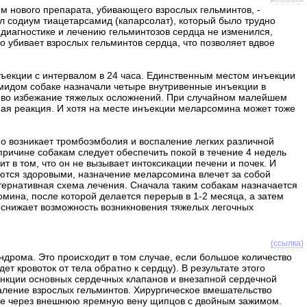
м нового препарата, убивающего взрослых гельминтов, -
 содиум тиацетарсамид (капарсолат), который было трудно
 диагностике и лечению гельминтозов сердца не изменился,
убивает взрослых гельминтов сердца, что позволяет вдвое
екции с интервалом в 24 часа. Единственным местом инъекции
мидом собаке назначали четыре внутривенные инъекции в
м во избежание тяжелых осложнений. При случайном малейшем
ая реакция. И хотя на месте инъекции меларсомина может тоже
но возникает тромбоэмболия и воспаление легких различной
причине собакам следует обеспечить покой в течение 4 недель
в том, что он не вызывает интоксикации печени и почек. И
яются здоровыми, назначение меларсомина влечет за собой
ьтернативная схема лечения. Сначала таким собакам назначается
мина, после которой делается перерыв в 1-2 месяца, а затем
о снижает возможность возникновения тяжелых легочных
(ссылка)
ндрома. Это происходит в том случае, если большое количество
т кровоток от тела обратно к сердцу). В результате этого
функции основных сердечных клапанов и внезапной сердечной
аление взрослых гельминтов. Хирургическое вмешательство
дце через внешнюю яремную вену щипцов с двойным зажимом.