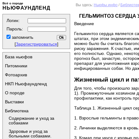
Всё о породе
Вы здесь:
Ньюфы.инфо
/
Библиоте
НЬЮФАУНДЛЕНД
ГЕЛЬМИНТОЗ СЕРДЦА 
Логин:
Введение
Пароль:
Гельминтоз сердца является с
запомнить
штатах, при этом эндемически
можно было бы считать благоп
[
Зарегистрироваться
]
риску заражения. К счастью, 
его полностью. Однако, некото
База ньюфов
прогноз был, зачастую, осторо
препарат для уничтожения взр
Питомники
инфицированных собак. Но даж
Фотоархив
Жизненный цикл и па
НКП Ньюфаундленд
Для того, чтобы произошло зара
О породе
1). Промежуточным хозяином д
профилактики, как контроль пр
Выставки
Таблица 1. Жизненный цикл серд
Библиотека
1. Взрослые гельминты в право
Содержание и уход за
собаками
2. Личинки выделяются в кровь
Здоровье и уход за
больными собаками.
3. Комар при укусе с кровью по