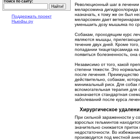
Поиск по сайту:
Революционный шаг в лечении с
меларсомина дигидрохлорида (
назначать, к тому же он был н
Поддержать проект
меларсомин дает ветеринарам 
Ньюфы.ру
уменьшить дозу мышьяка по ср
Собакам, проходящим курс леч
являются мышцы, прилегающие 
течение двух дней. Кроме тог
попадании тиацетарсамида на 
появиться болезненность, она 
Независимо от того, какой пре
степени тяжести. Это нормальн
после лечения. Преимущество 
действительно, собакам, кото
минимальный риск. Для собак 
вспомогательная терапия для с
назначается стандартная схема
заболеваний после курса лече
Хирургическое удалени
При сильной зараженности у со
взрослых гельминтов находится 
значительно снижается приток 
недостаточности. Во избежани
производится под местной ане