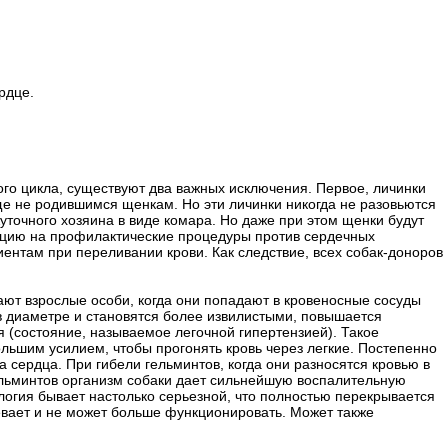
рдце.
го цикла, существуют два важных исключения. Первое, личинки
еще не родившимся щенкам. Но эти личинки никогда не разовьются
жуточного хозяина в виде комара. Но даже при этом щенки будут
кцию на профилактические процедуры против сердечных
иентам при переливании крови. Как следствие, всех собак-доноров
ют взрослые особи, когда они попадают в кровеносные сосуды
 в диаметре и становятся более извилистыми, повышается
я (состояние, называемое легочной гипертензией). Такое
ольшим усилием, чтобы прогонять кровь через легкие. Постепенно
 сердца. При гибели гельминтов, когда они разносятся кровью в
гельминтов организм собаки дает сильнейшую воспалительную
ология бывает настолько серьезной, что полностью перекрывается
девает и не может больше функционировать. Может также