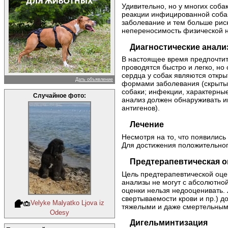
Удивительно, но у многих соба
реакции инфицированной собаки
заболевание и тем больше рис
непереносимость физической на
Диагностические анал
В настоящее время предпочтит
проводятся быстро и легко, но
сердца у собак являются откр
Дать объявление
формами заболевания (скрытые
собаки; инфекции, характерны
Случайное фото:
анализ должен обнаруживать 
антигенов).
Лечение
Несмотря на то, что появилис
Для достижения положительног
Предтерапевтическая о
Цель предтерапевтической оцен
анализы не могут с абсолютной
оценки нельзя недооценивать.
свертываемости крови и пр.) д
Velyke Malyatko Ljova iz
тяжелыми и даже смертельным
Odesy
Дигельминтизация