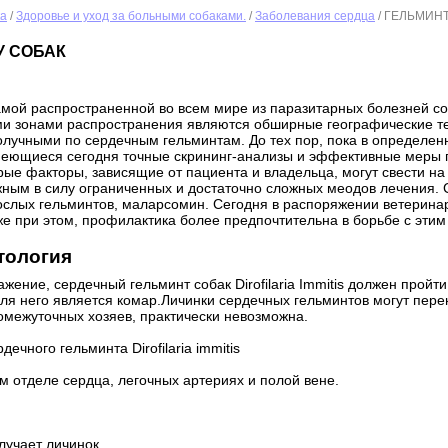
ка
/
Здоровье и уход за больными собаками.
/
Заболевания сердца
/ ГЕЛЬМИНТО
У СОБАК
амой распространенной во всем мире из паразитарных болезней с
ми зонами распространения являются обширные географические тер
олучными по сердечным гельминтам. До тех пор, пока в определенн
имеющиеся сегодня точные скрининг-анализы и эффективные меры п
рые факторы, зависящие от пациента и владельца, могут свести на
жным в силу ограниченных и достаточно сложных меодов лечения. 
ослых гельминтов, маларсомин. Сегодня в распоряжении ветерин
е при этом, профилактика более предпочтительна в борьбе с эти
тология
жение, сердечный гельминт собак Dirofilaria Immitis должен пройт
ля него является комар.Личинки сердечных гельминтов могут пере
омежуточных хозяев, практически невозможна.
ечного гельминта Dirofilaria immitis
м отделе сердца, легочных артериях и полой вене.
.
лучает личинок.