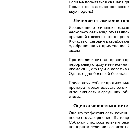
Если не попытаться сначала ф
После того, как животное вос
двух недель).
Лечение от личинок ге
Избавление от личинок показан
несколько лет назад отказалис
причиной отказа от этого преп
К счастью, сегодня разработа
одобрения на их применение. 
оксим.
Противоличиночная терапия пр
пероральную дозу ивемектина 
ивемектин, его нужно давать в
Однако, для большей безопасн
После дачи собаке противоличи
препарат может вызвать различ
интенсивности и среди них: об
и кома.
Оценка эффективности
Оценка эффективности лечения
после его завершения. В это 
Собакам с положительным резу
повторном лечении возникает о