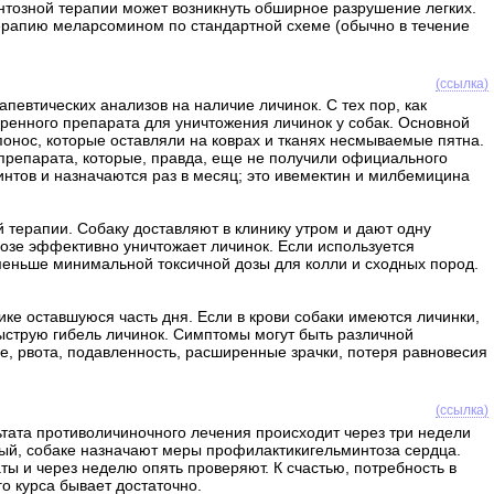
нтозной терапии может возникнуть обширное разрушение легких.
 терапию меларсомином по стандартной схеме (обычно в течение
(ссылка)
певтических анализов на наличие личинок. С тех пор, как
бренного препарата для уничтожения личинок у собак. Основной
 понос, которые оставляли на коврах и тканях несмываемые пятна.
препарата, которые, правда, еще не получили официального
нтов и назначаются раз в месяц; это ивемектин и милбемицина
 терапии. Собаку доставляют в клинику утром и дают одну
зе эффективно уничтожает личинок. Если используется
 меньше минимальной токсичной дозы для колли и сходных пород.
ке оставшуюся часть дня. Если в крови собаки имеются личинки,
быструю гибель личинок. Симптомы могут быть различной
е, рвота, подавленность, расширенные зрачки, потеря равновесия
(ссылка)
тата противоличиночного лечения происходит через три недели
ный, собаке назначают меры профилактикигельминтоза сердца.
 и через неделю опять проверяют. К счастью, потребность в
о курса бывает достаточно.