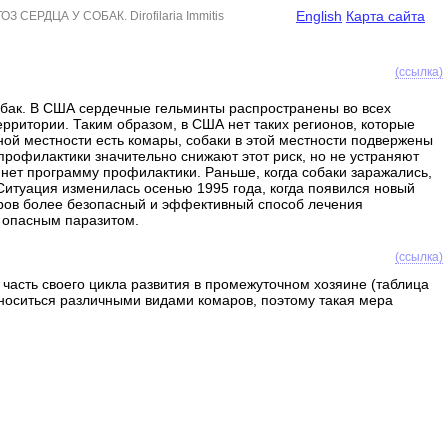
English
Карта сайта
З СЕРДЦА У СОБАК. Dirofilaria Immitis
(ссылка)
обак. В США сердечные гельминты распространены во всех
ритории. Таким образом, в США нет таких регионов, которые
ой местности есть комары, собаки в этой местности подвержены
рофилактики значительно снижают этот риск, но не устраняют
 нет программу профилактики. Раньше, когда собаки заражались,
Ситуация изменилась осенью 1995 года, когда появился новый
аров более безопасный и эффективный способ лечения
м опасным паразитом.
(ссылка)
и часть своего цикла развития в промежуточном хозяине (таблица
носиться различными видами комаров, поэтому такая мера