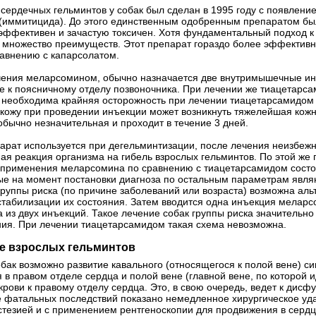
ердечных гельминтов у собак был сделан в 1995 году с появление
иммитицида). До этого единственным одобренным препаратом был
еэффективен и зачастую токсичен. Хотя фундаментальный подход к
множество преимуществ. Этот препарат гораздо более эффективно 
авнению с капарсолатом.
ения меларсомином, обычно назначается две внутримышечные инъ
к поясничному отделу позвоночника. При лечении же тиацетарса
о, необходима крайняя осторожность при лечении тиацетарсамидо
кожу при проведении инъекции может возникнуть тяжелейшая кожн
обычно незначительная и проходит в течение 3 дней.
парат используется при дегельминтизации, после лечения неизбеж
ая реакция организма на гибель взрослых гельминтов. По этой же 
применения меларсомина по сравнению с тиацетарсамидом состоит 
рые на момент постановки диагноза по остальным параметрам явл
группы риска (по причине заболеваний или возраста) возможна ал
табилизации их состояния. Затем вводится одна инъекция меларсо
 из двух инъекций. Такое лечение собак группы риска значительн
ния. При лечении тиацетарсамидом такая схема невозможна.
е взрослых гельминтов
бак возможно развитие кавального (относящегося к полой вене) си
в правом отделе сердца и полой вене (главной вене, по которой иде
крови к правому отделу сердца. Это, в свою очередь, ведет к дис
е фатальных последствий показано немедленное хирургическое уд
стезией и с применением рентгеноскопии для продвижения в сер