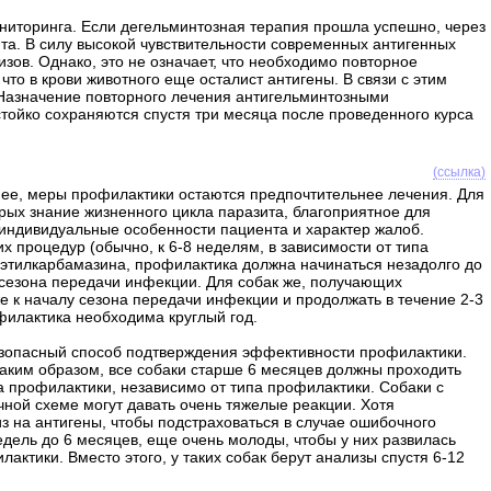
ниторинга. Если дегельминтозная терапия прошла успешно, через
та. В силу высокой чувствительности современных антигенных
зов. Однако, это не означает, что необходимо повторное
что в крови животного еще осталист антигены. В связи с этим
 Назначение повторного лечения антигельминтозными
тойко сохраняются спустя три месяца после проведенного курса
(ссылка)
ее, меры профилактики остаются предпочтительнее лечения. Для
рых знание жизненного цикла паразита, благоприятное для
индивидуальные особенности пациента и характер жалоб.
их процедур (обычно, к 6-8 неделям, в зависимости от типа
этилкарбамазина, профилактика должна начинаться незадолго до
 сезона передачи инфекции. Для собак же, получающих
 к началу сезона передачи инфекции и продолжать в течение 2-3
филактика необходима круглый год.
езопасный способ подтверждения эффективности профилактики.
аким образом, все собаки старше 6 месяцев должны проходить
а профилактики, независимо от типа профилактики. Собаки с
ой схеме могут давать очень тяжелые реакции. Хотя
з на антигены, чтобы подстраховаться в случае ошибочного
едель до 6 месяцев, еще очень молоды, чтобы у них развилась
ктики. Вместо этого, у таких собак берут анализы спустя 6-12