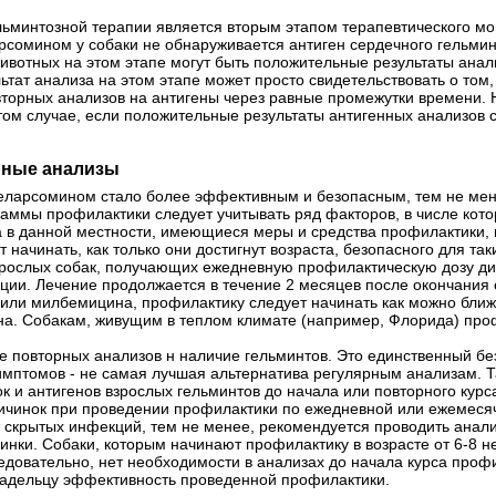
ьминтозной терапии является вторым этапом терапевтического мо
рсомином у собаки не обнаруживается антиген сердечного гельмин
вотных на этом этапе могут быть положительные результаты анали
тат анализа на этом этапе может просто свидетельствовать о том, 
торных анализов на антигены через равные промежутки времени.
том случае, если положительные результаты антигенных анализов с
рные анализы
меларсомином стало более эффективным и безопасным, тем не мен
аммы профилактики следует учитывать ряд факторов, в числе кото
 в данной местности, имеющиеся меры и средства профилактики, 
начинать, как только они достигнут возраста, безопасного для так
зрослых собак, получающих ежедневную профилактическую дозу ди
ции. Лечение продолжается в течение 2 месяцев после окончания
или милбемицина, профилактику следует начинать как можно ближе
на. Собакам, живущим в теплом климате (например, Флорида) про
е повторных анализов н наличие гельминтов. Это единственный б
имптомов - не самая лучшая альтернатива регулярным анализам. Т
к и антигенов взрослых гельминтов до начала или повторного курс
чинок при проведении профилактики по ежедневной или ежемесячн
 скрытых инфекций, тем не менее, рекомендуется проводить анали
инки. Собаки, которым начинают профилактику в возрасте от 6-8 н
овательно, нет необходимости в анализах до начала курса профила
ладельцу эффективность проведенной профилактики.