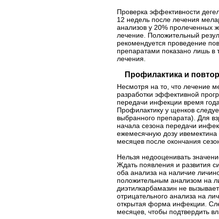
Проверка эффективности дегел
12 недель после лечения мела
анализов у 20% пролеченных жи
лечение. Положительный резуль
рекомендуется проведение пов
препаратами показано лишь в 
лечения.
Профилактика и повто
Несмотря на то, что лечение 
разработки эффективной прогр
передачи инфекции время года
Профилактику у щенков следует 
выбранного препарата). Для в
начала сезона передачи инфек
ежемесячную дозу ивемектина 
месяцев после окончания сезо
Нельзя недооценивать значени
Ждать появления и развития с
оба анализа на наличие личино
положительным анализом на ли
диэтилкарбамазин не вызывает
отрицательного анализа на лич
открытая форма инфекции. След
месяцев, чтобы подтвердить в