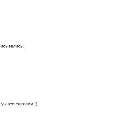
писывались,
 уж все сделаем :)