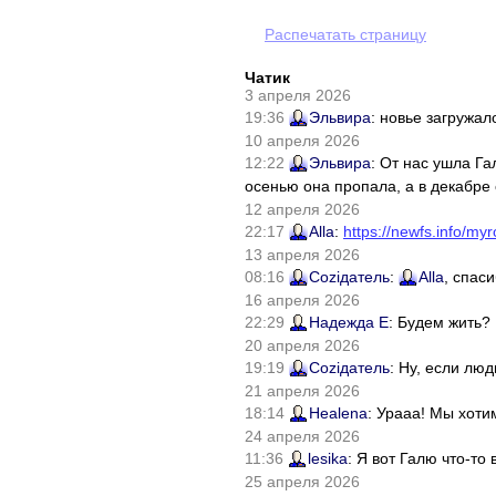
Распечатать страницу
Чатик
3 апреля 2026
19:36
Эльвира
: новье загружал
10 апреля 2026
12:22
Эльвира
: От нас ушла Г
осенью она пропала, а в декабре 
12 апреля 2026
22:17
Alla
:
https://newfs.info/myr
13 апреля 2026
08:16
Соziдатель
:
Alla
, спас
16 апреля 2026
22:29
Надежда Е
: Будем жить?
20 апреля 2026
19:19
Соziдатель
: Ну, если лю
21 апреля 2026
18:14
Healena
: Урааа! Мы хоти
24 апреля 2026
11:36
lesika
: Я вот Галю что-т
25 апреля 2026