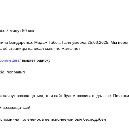
ось 8 минут 50 сек.
алина Бондаренко, Мадам Габо... Галя умерла 25.08.2025. Мы пере
с её страницы написал сын, что мамы нет.
oom/letters/
выдаёт ошибку
ибо, поправил
ди начнут возвращаться, то и сайт будем развивать дальше. Починки
м возвращаться!
о вспомнила , олененок в ее исполнении был бесподобен