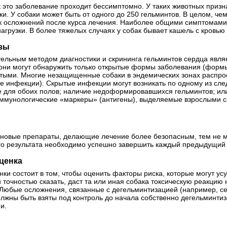
к это заболевание проходит бессимптомно. У таких животных призна
. У собаки может быть от одного до 250 гельминтов. В целом, че
к осложнений после курса лечения. Наиболее общими симптомами
грузки. В более тяжелых случаях у собак бывает кашель с кровью
изы
ельным методом диагностики и скрининга гельминтов сердца явля
 они могут обнаружить только открытые формы заболевания (формы,
ытыми. Многие незащищенные собаки в эндемических зонах распр
 инфекции). Скрытые инфекции могут возникать по одному из сл
е для обоих полов; наличие недоформировавшихся гельминтов; ил
иммунологические «маркеры» (антигены), выделяемые взрослыми 
ь новые препараты, делающие лечение более безопасным, тем не 
о результата необходимо успешно завершить каждый предыдущий 
ценка
ки состоит в том, чтобы оценить факторы риска, которые могут ус
 точностью сказать, даст та или иная собака токсическую реакцию
 Любые осложнения, связанные с дегельминтизацией (например, с
олжны быть взяты под контроль до начала собственно дегельминтиз
и.