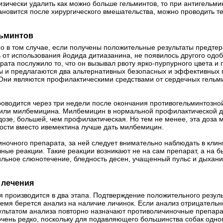
изически удалить как можно больше гельминтов, то при антигельми
становится после хирургического вмешательства, можно проводить
льминтов
о в том случае, если получены положительные результаты предтера
ь от использования йодида дитиазанина, не появилось другого одо
арата послужило то, что он вызывал рвоту ярко-пурпурного цвета и
ны и предлагаются два альтернативных безопасных и эффективных 
Они являются профилактическими средствами от сердечных гельми
оводится через три недели после окончания противогельминтозной
или милбемицина. Милбемицин в нормальной профилактической до
 дозе, большей, чем профилактическая. Но тем не менее, эта доза
ости вместо ивемектина лучше дать милбемицин.
ночного препарата, за ней следует внимательно наблюдать в клини
ные реакции. Такие реакции возникают не на сам препарат, а на 
ильное слюнотечение, бледность десен, учащенный пульс и дыхани
 лечения
 производится в два этапа. Подтверждение положительного резуль
время берется анализ на наличие личинок. Если анализ отрицатель
льтатом анализа повторно назначают противоличиночные препараты
чень редко, поскольку для подавляющего большинства собак одног