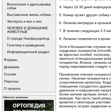
Воспитание и дрессировка
4. Через 10-30 дней инфициро
собак
Выставочная жизнь собаки.
5. Комар кусает другую собаку
Эксперты и все о них.
6. Личинки мигрирую в организ
ЧЕЛОВЕК И ДОМАШНИЕ
7. В течение следующих 2-3 м
ЖИВОТНЫЕ
О породе Ньюфаундленд.
8. Личинки появляются в крови.
Генетика и разведение.
Хотя в большинстве случаев с
сердечных гельминтов (microfi
Информационный раздел
во взрослых особей, поскольку
являться потенциальными резе
Форумы
гельминтов. Второе, личинки с
перед переливанием следует п
Дневники
Ссылки
Проявление клиники гельминто
легких. Наличие гельминтов в 
Персоны
сопротивление кровотоку. Когд
повышение сосудистого давлени
О проекте
давление и повышенная нагрузк
более мелкие артерии легких,
Обратите внимание:
реакцию. Как часть такой реак
кровоток к некоторым участкам
возникнуть острая сердечная н