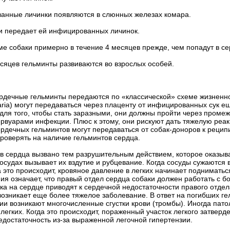
ванные личинки появляются в слюнных железах комара.
 и передает ей инфицированных личинок.
ме собаки примерно в течение 4 месяцев прежде, чем попадут в се
есяцев гельминты развиваются во взрослых особей.
ердечные гельминты передаются по «классической» схеме жизненно
laria) могут передаваться через плаценту от инфицированных сук 
 для того, чтобы стать заразными, они должны пройти через проме
рвуарами инфекции. Плюс к этому, они рискуют дать тяжелую реа
ердечных гельминтов могут передаваться от собак-доноров к рецип
роверять на наличие гельминтов сердца.
в сердца вызвано тем разрушительным действием, которое оказыва
сосудах вызывает их вздутие и рубцевание. Когда сосуды сужаются
а это происходит, кровяное давление в легких начинает подниматьс
я означает, что правый отдел сердца собаки должен работать с б
а на сердце приводят к сердечной недостаточности правого отдела
 возникает еще более тяжелое заболевание. В ответ на погибших 
ции возникают многочисленные сгустки крови (тромбы). Иногда пат
 легких. Когда это происходит, пораженный участок легкого затвер
едостаточность из-за выраженной легочной гипертензии.