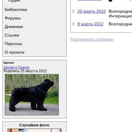
Судьи
Библиотека
2
20 марта 2010
Всепородна
Интернаци
Форумы
3
8 марта 2012
Всепородна
Дневники
Ссылки
Распечатать страницу
Персоны
О проекте
Щенки!
Щенки в Томске
Родились 25 августа 2022
Случайное фото: