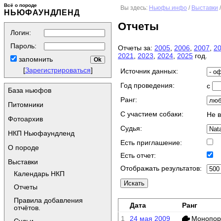
Всё о породе
Вы здесь:
Ньюфы.инфо
/
Выставки
НЬЮФАУНДЛЕНД
Отчеты
Логин:
Пароль:
Отчеты за:
2005
,
2006
,
2007
,
2
2021
,
2023
,
2024
,
2025
год.
запомнить
[
Зарегистрироваться
]
Источник данных:
Год проведения:
с
База ньюфов
Ранг:
Питомники
C участием собаки:
Не 
Фотоархив
Судья:
НКП Ньюфаундленд
Есть приглашение:
О породе
Есть отчет:
Выставки
Отображать результатов:
Календарь НКП
Отчеты
Правила добавления
Дата
Ранг
отчётов.
1
24 мая 2009
Монопор