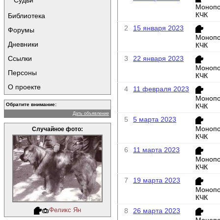
Судьи
Монопо
КЧК
Библиотека
2
15 января 2023
Форумы
Монопо
Дневники
КЧК
Ссылки
3
22 января 2023
Монопо
Персоны
КЧК
О проекте
4
11 февраля 2023
Монопо
Обратите внимание:
КЧК
Дать объявление
5
5 марта 2023
Монопо
Случайное фото:
КЧК
6
11 марта 2023
Монопо
КЧК
7
19 марта 2023
Монопо
КЧК
Феликс Ян
8
26 марта 2023
Монопо