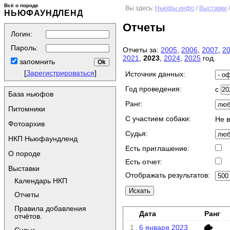
Всё о породе
Вы здесь:
Ньюфы.инфо
/
Выставки
НЬЮФАУНДЛЕНД
Отчеты
Логин:
Пароль:
Отчеты за:
2005
,
2006
,
2007
,
2
2021
,
2023
,
2024
,
2025
год.
запомнить
[
Зарегистрироваться
]
Источник данных:
Год проведения:
с
База ньюфов
Ранг:
Питомники
C участием собаки:
Не 
Фотоархив
Судья:
НКП Ньюфаундленд
Есть приглашение:
О породе
Есть отчет:
Выставки
Отображать результатов:
Календарь НКП
Отчеты
Правила добавления
Дата
Ранг
отчётов.
1
6 января 2023