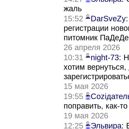
жаль
15:52
DarSveZy
регистрации нов
питомник ПаДеДе
26 апреля 2026
10:31
night-73
: 
хотим вернуться,
зарегистрировать
15 мая 2026
19:55
Соziдател
поправить, как-т
19 мая 2026
12:25
Эльвира
: