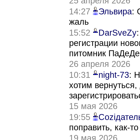
25 апреля 2026
14:27
Эльвира
:
жаль
15:52
DarSveZy
регистрации нов
питомник ПаДеДе
26 апреля 2026
10:31
night-73
: 
хотим вернуться,
зарегистрировать
15 мая 2026
19:55
Соziдател
поправить, как-т
19 мая 2026