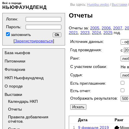
Всё о породе
Вы здесь:
Ньюфы.инфо
/
Выставки
НЬЮФАУНДЛЕНД
Отчеты
Логин:
Пароль:
Отчеты за:
2005
,
2006
,
2007
,
2
2021
,
2023
,
2024
,
2025
год.
запомнить
[
Зарегистрироваться
]
Источник данных:
Год проведения:
с
База ньюфов
Ранг:
Питомники
C участием собаки:
Не 
Фотоархив
Судья:
НКП Ньюфаундленд
Есть приглашение:
О породе
Есть отчет:
Выставки
Отображать результатов:
Календарь НКП
Отчеты
Правила добавления
Дата
Ранг
отчётов.
1
9 февраля 2019
Мон