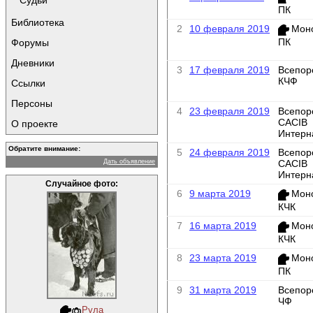
Судьи
ПК
Библиотека
2
10 февраля 2019
Мон
ПК
Форумы
Дневники
3
17 февраля 2019
Всепор
КЧФ
Ссылки
Персоны
4
23 февраля 2019
Всепор
CACIB
О проекте
Интерн
Обратите внимание:
5
24 февраля 2019
Всепор
Дать объявление
CACIB
Интерн
Случайное фото:
6
9 марта 2019
Мон
КЧК
7
16 марта 2019
Мон
КЧК
8
23 марта 2019
Мон
ПК
9
31 марта 2019
Всепор
ЧФ
Рула