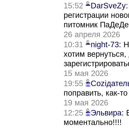
15:52
DarSveZy
регистрации нов
питомник ПаДеДе
26 апреля 2026
10:31
night-73
: 
хотим вернуться,
зарегистрировать
15 мая 2026
19:55
Соziдател
поправить, как-т
19 мая 2026
12:25
Эльвира
:
моментально!!!!