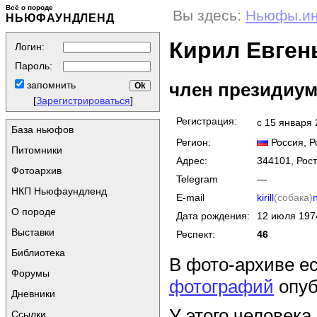
Всё о породе
Вы здесь:
Ньюфы.и
НЬЮФАУНДЛЕНД
Кирил Евген
Логин:
Пароль:
член президиу
запомнить
[
Зарегистрироваться
]
Регистрация:
с 15 января
База ньюфов
Регион:
Россия
, 
Питомники
Адрес:
344101, Рост
Фотоархив
Telegram
—
НКП Ньюфаундленд
E-mail
kirill
(собака)
О породе
Дата рождения:
12 июля 197
Выставки
Респект:
46
Библиотека
В фото-архиве е
Форумы
фотографий
опуб
Дневники
У этого человека
Ссылки