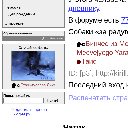
дневнику
.
Персоны
Дни рождений
В форуме есть
7
О проекте
Собаки «за радуг
Обратите внимание:
Дать объявление
Винчес из Ме
Случайное фото:
Medvejyego Yara
Таис
ID: [p3],
http://kiri
Последний вход н
Старбимовлав Дикэ
Распечатать стр
Поиск по сайту:
Поддержать проект
Ньюфы.ру
Чатик