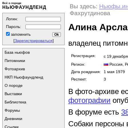
Всё о породе
Вы здесь:
Ньюфы.и
НЬЮФАУНДЛЕНД
Фахрутдинова
Логин:
Алина Арсла
Пароль:
запомнить
[
Зарегистрироваться
]
владелец питом
База ньюфов
Регистрация:
с 19 декабр
Питомники
Регион:
Россия
, 
Фотоархив
Дата рождения:
1 мая 1979
НКП Ньюфаундленд
Респект:
3
О породе
В фото-архиве е
Выставки
фотографии
опуб
Библиотека
В форуме есть
3
Форумы
Дневники
Собаки персоны 
Ссылки