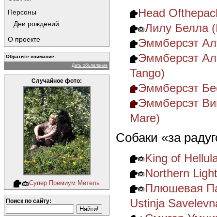
Head Ofthepack
Персоны
Дни рождений
Лилу Белла (L
О проекте
Эммберсэт Алу
Эммберсэт Аль
Обратите внимание:
Дать объявление
Tango)
Случайное фото:
Эммберсэт Бес
Эммберсэт Вин
Mare)
Собаки «за радуг
King of Hellul
Northern Ligh
Супер Премиум Метель
Плюшевая Па
Ustinja Savelevn
Поиск по сайту: