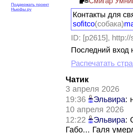
Смигар Умни
Поддержать проект
Ньюфы.ру
Контакты для свя
sofitco
(собака)
ma
ID: [p2615],
http:/
Последний вход н
Распечатать стр
Чатик
3 апреля 2026
19:36
Эльвира
:
10 апреля 2026
12:22
Эльвира
:
Габо... Галя уме