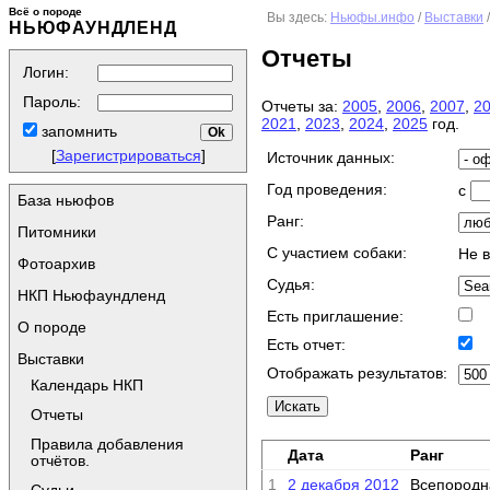
Всё о породе
Вы здесь:
Ньюфы.инфо
/
Выставки
НЬЮФАУНДЛЕНД
Отчеты
Логин:
Пароль:
Отчеты за:
2005
,
2006
,
2007
,
2
2021
,
2023
,
2024
,
2025
год.
запомнить
[
Зарегистрироваться
]
Источник данных:
Год проведения:
с
База ньюфов
Ранг:
Питомники
C участием собаки:
Не 
Фотоархив
Судья:
НКП Ньюфаундленд
Есть приглашение:
О породе
Есть отчет:
Выставки
Отображать результатов:
Календарь НКП
Отчеты
Правила добавления
Дата
Ранг
отчётов.
1
2 декабря 2012
Всепородн