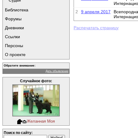
Судьи
Интернаци
Библиотека
2
9 апреля 2017
Всепородна
Интернаци
Форумы
Дневники
Распечатать страницу
Ссылки
Персоны
О проекте
Обратите внимание:
Дать объявление
Случайное фото:
Желанная Моя
Поиск по сайту: