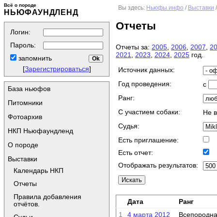
Всё о породе
Вы здесь:
Ньюфы.инфо
/
Выставки
НЬЮФАУНДЛЕНД
Отчеты
Логин:
Пароль:
Отчеты за:
2005
,
2006
,
2007
,
2
2021
,
2023
,
2024
,
2025
год.
запомнить
[
Зарегистрироваться
]
Источник данных:
Год проведения:
с
База ньюфов
Ранг:
Питомники
C участием собаки:
Не 
Фотоархив
Судья:
НКП Ньюфаундленд
Есть приглашение:
О породе
Есть отчет:
Выставки
Отображать результатов:
Календарь НКП
Отчеты
Правила добавления
Дата
Ранг
отчётов.
1
4 марта 2012
Всепородна