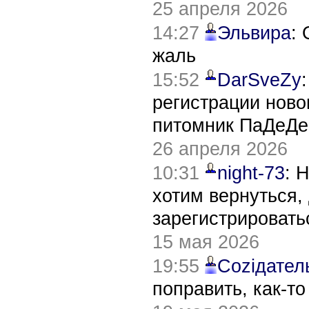
25 апреля 2026
14:27
Эльвира
:
жаль
15:52
DarSveZy
регистрации нов
питомник ПаДеДе
26 апреля 2026
10:31
night-73
: 
хотим вернуться,
зарегистрировать
15 мая 2026
19:55
Соziдател
поправить, как-т