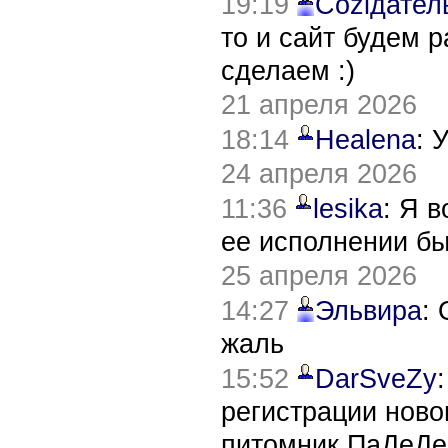
19:19
Соziдател
то и сайт будем 
сделаем :)
21 апреля 2026
18:14
Healena
: 
24 апреля 2026
11:36
lesika
: Я 
ее исполнении б
25 апреля 2026
14:27
Эльвира
:
жаль
15:52
DarSveZy
регистрации нов
питомник ПаДеДе