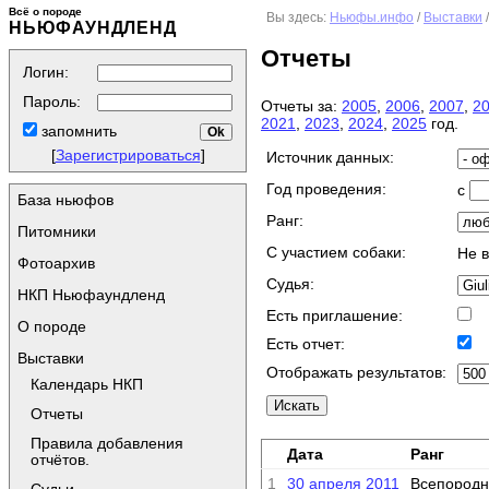
Всё о породе
Вы здесь:
Ньюфы.инфо
/
Выставки
НЬЮФАУНДЛЕНД
Отчеты
Логин:
Пароль:
Отчеты за:
2005
,
2006
,
2007
,
2
2021
,
2023
,
2024
,
2025
год.
запомнить
[
Зарегистрироваться
]
Источник данных:
Год проведения:
с
База ньюфов
Ранг:
Питомники
C участием собаки:
Не 
Фотоархив
Судья:
НКП Ньюфаундленд
Есть приглашение:
О породе
Есть отчет:
Выставки
Отображать результатов:
Календарь НКП
Отчеты
Правила добавления
Дата
Ранг
отчётов.
1
30 апреля 2011
Всепородн