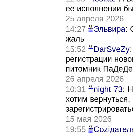
ее исполнении б
25 апреля 2026
14:27
Эльвира
:
жаль
15:52
DarSveZy
регистрации нов
питомник ПаДеДе
26 апреля 2026
10:31
night-73
: 
хотим вернуться,
зарегистрировать
15 мая 2026
19:55
Соziдател