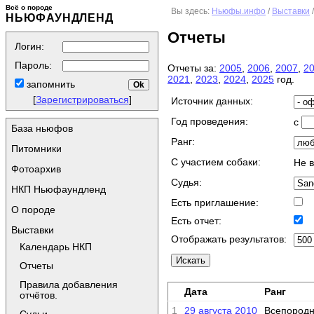
Всё о породе
Вы здесь:
Ньюфы.инфо
/
Выставки
НЬЮФАУНДЛЕНД
Отчеты
Логин:
Пароль:
Отчеты за:
2005
,
2006
,
2007
,
2
2021
,
2023
,
2024
,
2025
год.
запомнить
[
Зарегистрироваться
]
Источник данных:
Год проведения:
с
База ньюфов
Ранг:
Питомники
C участием собаки:
Не 
Фотоархив
Судья:
НКП Ньюфаундленд
Есть приглашение:
О породе
Есть отчет:
Выставки
Отображать результатов:
Календарь НКП
Отчеты
Правила добавления
Дата
Ранг
отчётов.
1
29 августа 2010
Всепородн