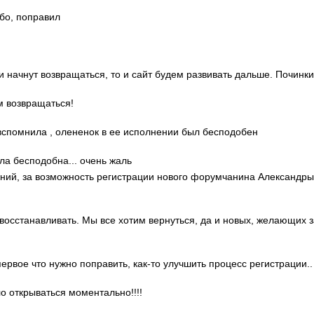
ибо, поправил
ди начнут возвращаться, то и сайт будем развивать дальше. Починки
м возвращаться!
о вспомнила , олененок в ее исполнении был бесподобен
ла бесподобна... очень жаль
гений, за возможность регистрации нового форумчанина Александр
 восстанавливать. Мы все хотим вернуться, да и новых, желающих 
 первое что нужно поправить, как-то улучшить процесс регистрации..
ло открываться моментально!!!!