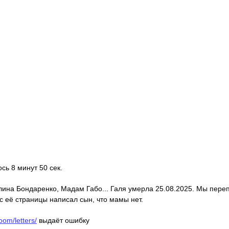
ось 8 минут 50 сек.
алина Бондаренко, Мадам Габо... Галя умерла 25.08.2025. Мы пере
с её страницы написал сын, что мамы нет.
oom/letters/
выдаёт ошибку