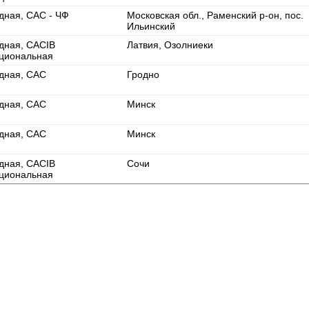
дная, САС - ЧФ
Московская обл., Раменский р-он, пос.
Ильинский
дная, CACIB
Латвия, Озолниеки
циональная
дная, CAC
Гродно
дная, CAC
Минск
дная, CAC
Минск
дная, CACIB
Сочи
циональная