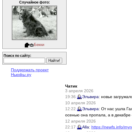
Случайное фото:
Бекки
Поиск по сайту:
Поддержать проект
Ньюфы.ру
Чатик
3 апреля 2026
19:36
Эльвира
: новье загружал
10 апреля 2026
12:22
Эльвира
: От нас ушла Г
осенью она пропала, а в декабре 
12 апреля 2026
22:17
Alla
:
https://newfs.info/myr