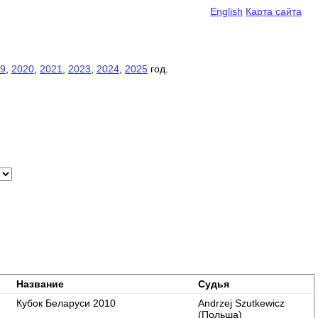
English
Карта сайта
9
,
2020
,
2021
,
2023
,
2024
,
2025
год.
Название
Судья
Кубок Беларуси 2010
Andrzej Szutkewicz
(Польша)