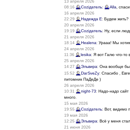
13 апреля 2026
08:16
Соziдатель
:
Alla
, спас
16 апреля 2026
22:29
Надежда Е
: Будем жить?
20 апреля 2026
19:19
Соziдатель
: Ну, если лю
21 апреля 2026
18:14
Healena
: Урааа! Мы хоти
24 апреля 2026
11:36
lesika
: Я вот Галю что-т
25 апреля 2026
14:27
Эльвира
: Она вообще бы
15:52
DarSveZy
: Спасибо , Ев
питомник ПаДеДе )
26 апреля 2026
10:31
night-73
: Надо-надо сайт
много.
15 мая 2026
19:55
Соziдатель
: Вот, видимо
19 мая 2026
12:25
Эльвира
: Всё у меня ста
21 июня 2026