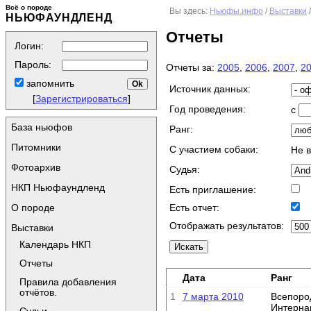
Всё о породе
Вы здесь:
Ньюфы.инфо
/
Выставки
НЬЮФАУНДЛЕНД
Отчеты
Логин:
Пароль:
Отчеты за:
2005
,
2006
,
2007
,
2
запомнить
Источник данных:
[
Зарегистрироваться
]
Год проведения:
с
База ньюфов
Ранг:
Питомники
C участием собаки:
Не 
Фотоархив
Судья:
НКП Ньюфаундленд
Есть приглашение:
О породе
Есть отчет:
Отображать результатов:
Выставки
Календарь НКП
Отчеты
Дата
Ранг
Правила добавления
отчётов.
1
7 марта 2010
Всепоро
Интерна