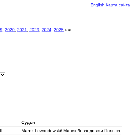
English
Карта сайта
9
,
2020
,
2021
,
2023
,
2024
,
2025
год.
Судья
II
Marek Lewandowski/ Марек Левандовски Польша