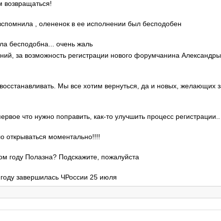
м возвращаться!
о вспомнила , олененок в ее исполнении был бесподобен
ла бесподобна... очень жаль
гений, за возможность регистрации нового форумчанина Александр
 восстанавливать. Мы все хотим вернуться, да и новых, желающих 
 первое что нужно поправить, как-то улучшить процесс регистрации..
ло открываться моментально!!!!
этом году Полазна? Подскажите, пожалуйста
м году завершилась ЧРоссии 25 июля