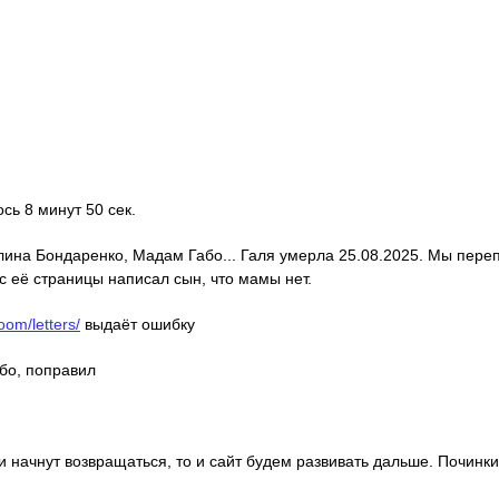
ось 8 минут 50 сек.
алина Бондаренко, Мадам Габо... Галя умерла 25.08.2025. Мы пере
с её страницы написал сын, что мамы нет.
oom/letters/
выдаёт ошибку
ибо, поправил
ди начнут возвращаться, то и сайт будем развивать дальше. Починки