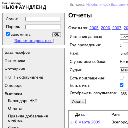
Всё о породе
Вы здесь:
Ньюфы.инфо
/
Выставки
НЬЮФАУНДЛЕНД
Отчеты
Логин:
Пароль:
Отчеты за:
2005
,
2006
,
2007
,
2
запомнить
Источник данных:
[
Зарегистрироваться
]
Год проведения:
с
База ньюфов
Ранг:
Питомники
C участием собаки:
Не 
Фотоархив
Судья:
НКП Ньюфаундленд
Есть приглашение:
О породе
Есть отчет:
Отображать результатов:
Выставки
Календарь НКП
Отчеты
Дата
Ранг
Правила добавления
отчётов.
1
8 марта 2009
Всепоро