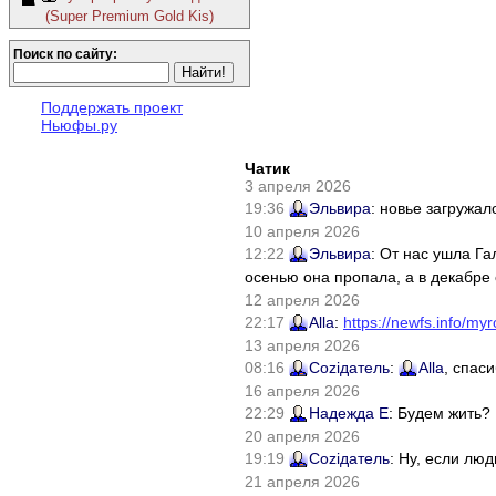
(Super Premium Gold Kis)
Поиск по сайту:
Поддержать проект
Ньюфы.ру
Чатик
3 апреля 2026
19:36
Эльвира
: новье загружал
10 апреля 2026
12:22
Эльвира
: От нас ушла Г
осенью она пропала, а в декабре 
12 апреля 2026
22:17
Alla
:
https://newfs.info/myr
13 апреля 2026
08:16
Соziдатель
:
Alla
, спас
16 апреля 2026
22:29
Надежда Е
: Будем жить?
20 апреля 2026
19:19
Соziдатель
: Ну, если лю
21 апреля 2026