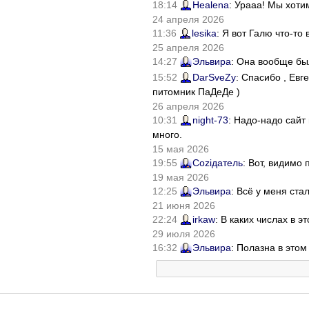
18:14
Healena
: Урааа! Мы хоти
24 апреля 2026
11:36
lesika
: Я вот Галю что-т
25 апреля 2026
14:27
Эльвира
: Она вообще бы
15:52
DarSveZy
: Спасибо , Ев
питомник ПаДеДе )
26 апреля 2026
10:31
night-73
: Надо-надо сайт
много.
15 мая 2026
19:55
Соziдатель
: Вот, видимо
19 мая 2026
12:25
Эльвира
: Всё у меня ста
21 июня 2026
22:24
irkaw
: В каких числах в 
29 июля 2026
16:32
Эльвира
: Полазна в это