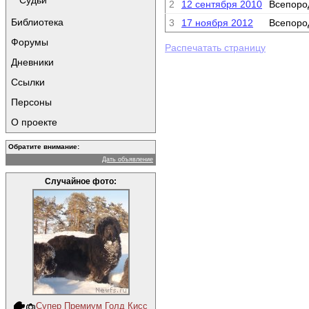
Судьи
2
12 сентября 2010
Всепоро
Библиотека
3
17 ноября 2012
Всепоро
Форумы
Распечатать страницу
Дневники
Ссылки
Персоны
О проекте
Обратите внимание:
Дать объявление
Случайное фото:
Супер Премиум Голд Кисс