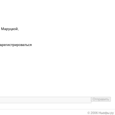
ы Маруцкой,
зарегистрироваться
© 2006 Ньюфы.ру