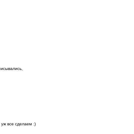
писывались,
 уж все сделаем :)