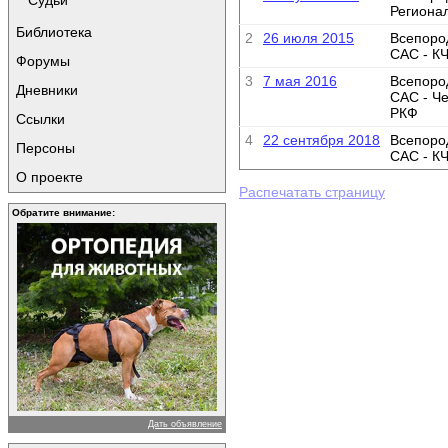
Судьи
Региона
Библиотека
2
26 июля 2015
Всепоро
САС - К
Форумы
3
7 мая 2016
Всепоро
Дневники
САС - Ч
РКФ
Ссылки
4
22 сентября 2018
Всепоро
Персоны
САС - К
О проекте
Распечатать страницу
Обратите внимание:
Дать объявление