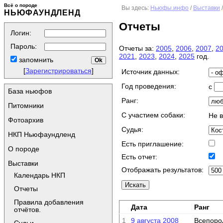
Всё о породе
Вы здесь:
Ньюфы.инфо
/
Выставки
НЬЮФАУНДЛЕНД
Отчеты
Логин:
Пароль:
Отчеты за:
2005
,
2006
,
2007
,
2
2021
,
2023
,
2024
,
2025
год.
запомнить
[
Зарегистрироваться
]
Источник данных:
Год проведения:
с
База ньюфов
Ранг:
Питомники
C участием собаки:
Не 
Фотоархив
Судья:
НКП Ньюфаундленд
Есть приглашение:
О породе
Есть отчет:
Выставки
Отображать результатов:
Календарь НКП
Отчеты
Правила добавления
Дата
Ранг
отчётов.
1
9 августа 2008
Всепоро