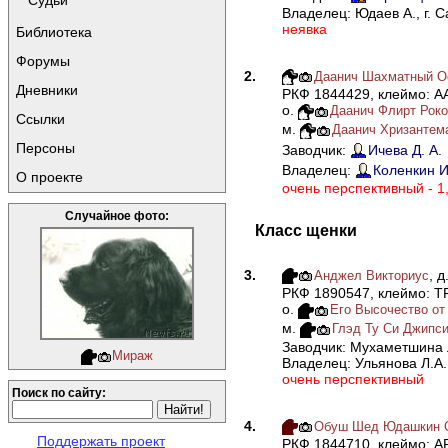
Судьи
Владелец: Юдаев А., г. 
неявка
Библиотека
Форумы
2.
Даанич Шахматный Ос
Дневники
РКФ 1844429, клеймо: A
о.
Даанич Флирт Рокок
Ссылки
м.
Даанич Хризантема
Персоны
Заводчик:
Ичева Д. А.
Владелец:
Коленкин И
О проекте
очень перспективный - 1
Случайное фото:
Класс щенки
3.
, д
Анджел Викториус
РКФ 1890547, клеймо: T
о.
Его Высочество от 
м.
Глэд Ту Си Джипс
Заводчик: Мухаметшина 
Мираж
Владелец: Ульянова Л.А.,
очень перспективный
Поиск по сайту:
4.
Обуш Шед Юдашкин Ст
Поддержать проект
РКФ 1844710, клеймо: 