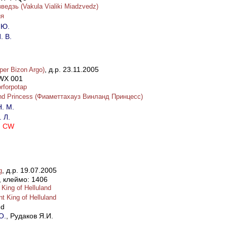
ведзь (Vakula Vialiki Miadzvedz)
я
 Ю.
. В.
, д.р. 23.11.2005
er Bizon Argo)
WX 001
rforpotap
and Princess (Фиаметтахауз Винланд Принцесс)
. М.
 Л.
, CW
, д.р. 19.07.2005
g
 клеймо: 1406
King of Helluland
t King of Helluland
nd
О.
, Рудаков Я.И.