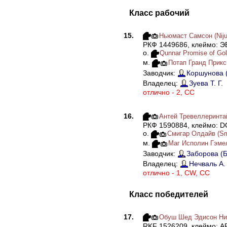
Класс рабочий
15.
Ньюмаст Самсон (Nij
РКФ 1449686, клеймо: Э
о.
Qunnar Promise of Go
м.
Потап Гранд Прикс 
Заводчик:
Коршунова (
Владелец:
Зуева Т. Г.
отлично - 2, СС
16.
Антей Тревеллеринта
РКФ 1590884, клеймо: D
о.
Смигар Олдайв (Smi
м.
Маг Исполин Гэме
Заводчик:
Заборова (Б
Владелец:
Нечваль А.
отлично - 1, CW, СС
Класс победителей
17.
Обуш Шед Эдисон Ник
RKF 1526209, клеймо: A