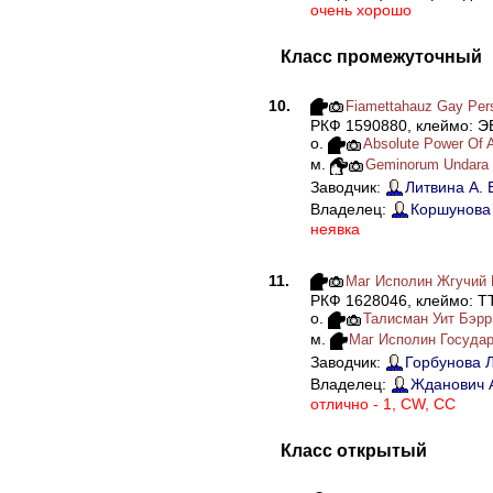
очень хорошо
Класс промежуточный
10.
Fiamettahauz Gay Per
РКФ 1590880, клеймо: Э
о.
Absolute Power Of
м.
Geminorum Undara
Заводчик:
Литвина А. 
Владелец:
Коршунова 
неявка
11.
Маг Исполин Жгучий
РКФ 1628046, клеймо: Т
о.
Талисман Уит Бэрр
м.
Маг Исполин Госуда
Заводчик:
Горбунова Л
Владелец:
Жданович А
отлично - 1, CW, СС
Класс открытый