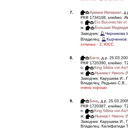
7.
, д
Армани Империал
РКФ 1734108, клеймо: 
о.
Его Высочество от 
м.
Большая Медведица
Заводчик:
Черникова И
Владелец:
Кырченков 
отлично - 2, ЮСС
8.
, д.р. 25.03.20
Багги
РКФ 1720390, клеймо: T
о.
King Sibiria von Aic
м.
Ньюмаст Николь (Ni
Заводчик: Карушева И., П
Владелец: Редькин С.В., 
очень хорошо
9.
, д.р. 25.03.200
Бенц
РКФ 1720387, клеймо: T
о.
King Sibiria von Aic
м.
Ньюмаст Николь (Ni
Заводчик: Карушева И., П
Владелец: Калифатиди Т.