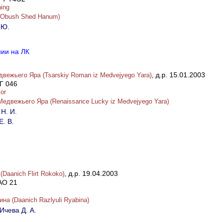
hing
Obush Shed Hanum)
 Ю.
нии на ЛК
, д.р. 15.01.2003
вежьего Яра (Tsarskiy Roman iz Medvejyego Yara)
Г 046
or
Медвежьего Яра (Renaissance Lucky iz Medvejyego Yara)
Н. И.
Е. В.
, д.р. 19.04.2003
Daanich Flirt Rokoko)
AO 21
а (Daanich Razlyuli Ryabina)
Ичева Д. А.