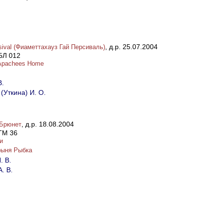
, д.р. 25.07.2004
sival (Фиаметтахауз Гай Персиваль)
БЛ 012
 Apachees Home
В.
(Уткина) И. О.
, д.р. 18.08.2004
 Брюнет
ТМ 36
и
рыня Рыбка
. В.
. В.