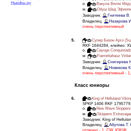
Ньюфы.ру
о.
Вакула Вялiкi Мядз
м.
Обуш Шед Эфиопи
Заводчик:
Гнитеева В.
Владелец:
Назарова И
очень перспективный
5.
Супер Бизон Арго (Sup
RKF 1844284, клеймо: X
о.
Cayuga Conquistado
м.
Fiamettahauz Vinl
Заводчик:
Снигирева Н
Владелец:
Новикова К.
очень перспективный - 1
Класс юниоры
6.
King of Helluland Vikin
SPKP 1406 RKF 1795779,
о.
New Wave Skippers 
м.
Skippers Extravagan
Заводчик: King of Hellula
Владелец:
Абутова Т. 
отлично - 1, CW, ЮКЧК