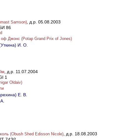
, д.р. 05.08.2003
umast Samson)
БИ 86
ld
oф Джонс (Potap Grand Prix of Jones)
Уткина) И. О.
, д.р. 11.07.2004
йм
GI 1
gar Oldaiv)
ли
рехина) Е. В.
 А.
, д.р. 18.08.2003
оль (Obush Shed Edisson Nicole)
PT 74Э2