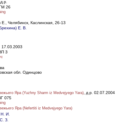
 д.р.
ТМ 26
hing
 Е., Челябинск, Каслинская, 26-13
Брехина) Е. В.
р. 17.03.2003
ВП 3
ус
ква
овская обл. Одинцово
, д.р. 02.07.2004
жьего Яра (Yuzhny Sharm iz Medvejyego Yara)
ВГ 075
hing
жьего Яра (Nefertiti iz Medvejyego Yara)
Н. И.
С. З.