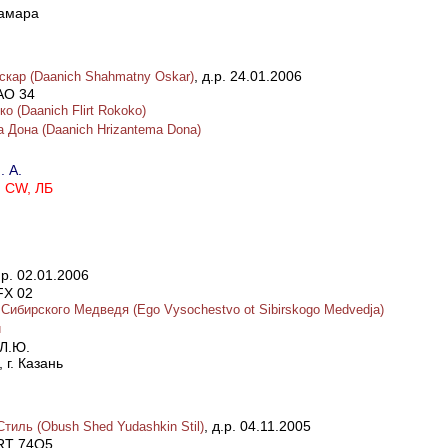
Самара
, д.р. 24.01.2006
кар (Daanich Shahmatny Oskar)
AO 34
о (Daanich Flirt Rokoko)
 Дона (Daanich Hrizantema Dona)
. А.
, CW, ЛБ
.р. 02.01.2006
FX 02
Сибирского Медведя (Ego Vysochestvo ot Sibirskogo Medvedja)
и
Л.Ю.
 г. Казань
, д.р. 04.11.2005
иль (Obush Shed Yudashkin Stil)
ART 74Q5