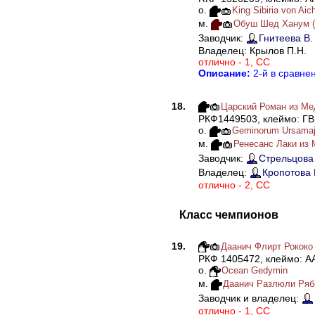
о.
King Sibiria von Aic
м.
Обуш Шед Ханум (
Заводчик:
Гнитеева В.
Владелец: Крылов П.Н.
отлично - 1, СС
Описание:
2-й в сравне
18.
Царский Роман из Мед
РКФ1449503, клеймо: ГВ
о.
Geminorum Ursamaj
м.
Ренесанс Лаки из 
Заводчик:
Стрельцова 
Владелец:
Кропотова 
отлично - 2, СС
Класс чемпионов
19.
Даанич Флирт Рококо (
РКФ 1405472, клеймо: A
о.
Ocean Gedymin
м.
Даанич Разлюли Рябин
Заводчик и владелец:
отлично - 1, СС