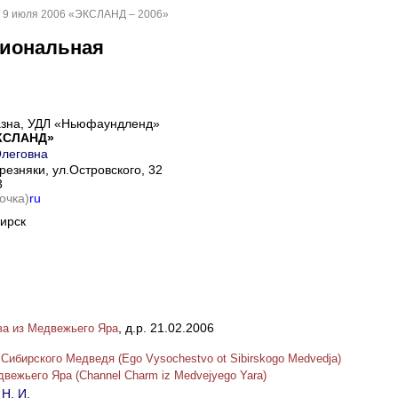
/ 9 июля 2006 «ЭКСЛАНД – 2006»
гиональная
азна, УДЛ «Ньюфаундленд»
КСЛАНД»
Олеговна
резняки, ул.Островского, 32
3
точка)
ru
бирск
, д.р. 21.02.2006
ва из Медвежьего Яра
Сибирского Медведя (Ego Vysochestvo ot Sibirskogo Medvedja)
вежьего Яра (Channel Charm iz Medvejyego Yara)
Н. И.