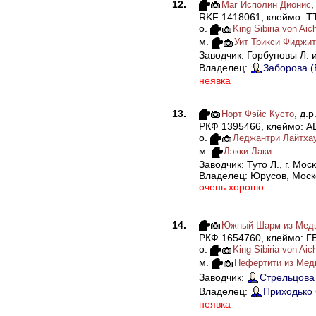
12.
,
Маг Исполин Дионис
RKF 1418061, клеймо: Т
о.
King Sibiria von Aic
м.
Уит Трикси Фиджит
Заводчик: Горбуновы Л. и
Владелец:
Заборова (
неявка
13.
, д.
Норт Фэйс Кусто
РКФ 1395466, клеймо: А
о.
Леджантри Лайтха
м.
Лэкки Лаки
Заводчик: Туто Л., г. Мос
Владелец: Юрусов, Моск
очень хорошо
14.
Южный Шарм из Медве
РКФ 1654760, клеймо: Г
о.
King Sibiria von Aic
м.
Нефертити из Медве
Заводчик:
Стрельцова 
Владелец:
Приходько 
неявка