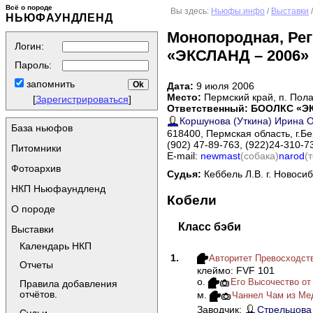
Всё о породе
Вы здесь:
Ньюфы.инфо
/
Выставки
НЬЮФАУНДЛЕНД
Монопородная, Ре
Логин:
«ЭКСЛАНД – 2006»
Пароль:
запомнить
Дата:
9 июля 2006
Место:
Пермский край, п. Пол
[
Зарегистрироваться
]
Ответственный:
БООЛКС «Э
Коршунова (Уткина) Ирина 
База ньюфов
618400, Пермская область, г.Бе
(902) 47-89-763, (922)24-310-7
Питомники
Е-mail:
newmast
(собака)
narod
(
Фотоархив
Судья:
Кеббель Л.В. г. Новоси
НКП Ньюфаундленд
Кобели
О породе
Класс бэби
Выставки
Календарь НКП
1.
Авторитет Превосходст
Отчеты
клеймо: FVF 101
о.
Его Высочество от 
Правила добавления
отчётов.
м.
Чаннел Чам из Мед
Заводчик:
Стрельцова 