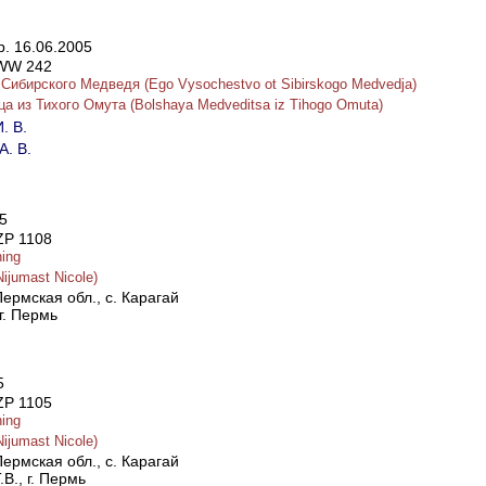
.р. 16.06.2005
AWW 242
Сибирского Медведя (Ego Vysochestvo ot Sibirskogo Medvedja)
 из Тихого Омута (Bolshaya Medveditsa iz Tihogo Omuta)
. В.
А. В.
05
ZP 1108
hing
jumast Nicole)
ермская обл., с. Карагай
г. Пермь
5
ZP 1105
hing
jumast Nicole)
ермская обл., с. Карагай
В., г. Пермь