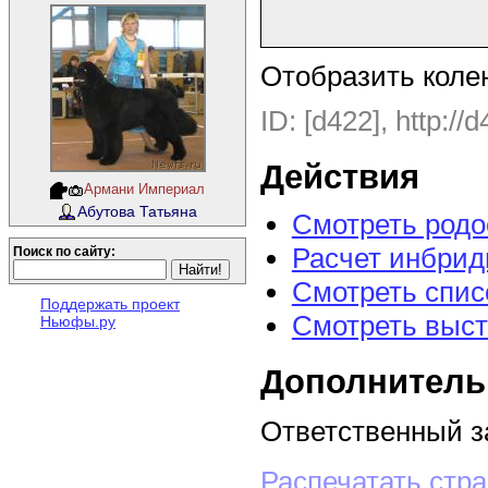
Отобразить коле
ID: [d422], http://
Действия
Армани Империал
Абутова Татьяна
Смотреть род
Расчет инбрид
Поиск по сайту:
Смотреть спис
Поддержать проект
Смотреть выст
Ньюфы.ру
Дополнитель
Ответственный з
Распечатать стр