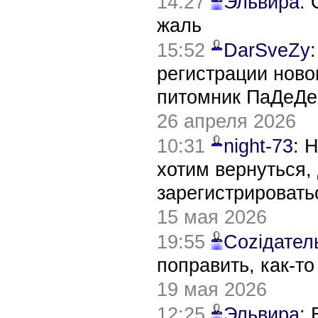
14:27
Эльвира
:
жаль
15:52
DarSveZy
регистрации нов
питомник ПаДеДе
26 апреля 2026
10:31
night-73
: 
хотим вернуться,
зарегистрировать
15 мая 2026
19:55
Соziдател
поправить, как-т
19 мая 2026
12:25
Эльвира
: