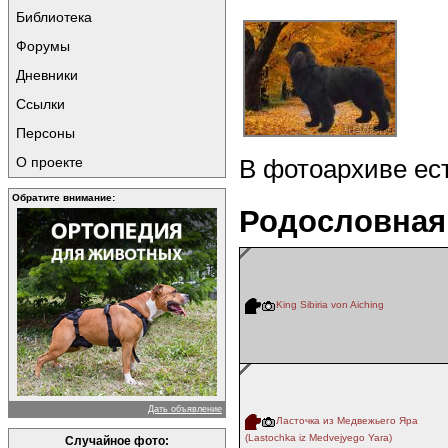
Библиотека
Форумы
Дневники
Ссылки
Персоны
О проекте
В фотоархиве ес
Обратите внимание:
Родословная
King Sibiria von Aiching
Дать объявление
Ласточка из Медвежьего Яра
(Lastochka iz Medvejyego Yara)
Случайное фото: