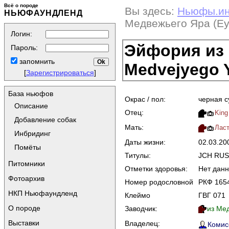
Всё о породе
Вы здесь:
Ньюфы.и
НЬЮФАУНДЛЕНД
Медвежьего Яра (Eyf
Логин:
Эйфория из 
Пароль:
запомнить
Medvejyego Y
[
Зарегистрироваться
]
База ньюфов
Окрас / пол:
черная с
Описание
Отец:
King
Добавление собак
Мать:
Ласт
Инбридинг
Даты жизни:
02.03.2
Помёты
Титулы:
JCH RUS
Питомники
Отметки здоровья:
Нет дан
Фотоархив
Номер родословной
РКФ 165
НКП Ньюфаундленд
Клеймо
ГВГ 071
О породе
Заводчик:
из Мед
Выставки
Владелец:
Комисс