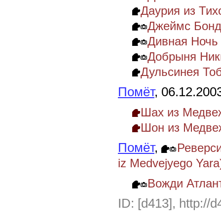
Даурия из Тих
Джеймс Бонд
Дивная Ночь 
Добрыня Ник
Дульсинея Тоб
Помёт
, 06.12.200
Шах из Медве
Шон из Медве
Помёт
,
Реверси
iz Medvejyego Yara
Вожди Атлан
ID: [d413], http://