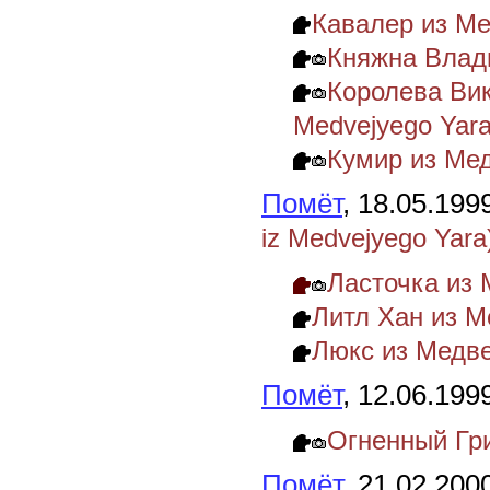
Кавалер из М
Княжна Влад
Королева Вик
Medvejyego Yara
Кумир из Мед
Помёт
, 18.05.199
iz Medvejyego Yara
Ласточка из 
Литл Хан из М
Люкс из Медве
Помёт
, 12.06.199
Огненный Гр
Помёт
, 21.02.200