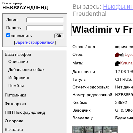
Всё о породе
Вы здесь:
Ньюфы.и
НЬЮФАУНДЛЕНД
Freudenthal
Логин:
Wladimir v F
Пароль:
запомнить
[
Зарегистрироваться
]
Окрас / пол:
коричнев
Отец:
База ньюфов
Egeb
Описание
Мать:
Kyruna
Добавление собак
Даты жизни:
12.06.1
Инбридинг
Титулы:
CH RUS,
Помёты
Отметки здоровья:
Нет дан
Номер родословной
NZB3859
Питомники
Клеймо
38592
Фотоархив
Заводчик:
G. & Otto
НКП Ньюфаундленд
Владелец:
Будкевич
О породе
Выставки