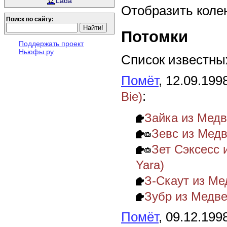
Lada
Отобразить коле
Поиск по сайту:
Потомки
Поддержать проект
Ньюфы.ру
Список известных
Помёт
, 12.09.199
:
Bie)
Зайка из Мед
Зевс из Мед
Зет Сэксесс 
Yara)
З-Скаут из Ме
Зубр из Медв
Помёт
, 09.12.199