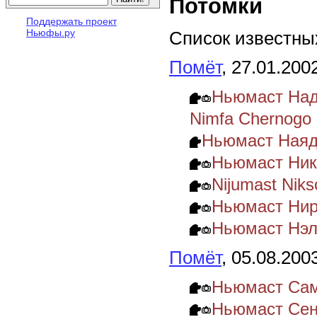
Потомки
Поддержать проект
Ньюфы.ру
Список известных
Помёт
, 27.01.200
Ньюмаст Над
Nimfa Chernogo 
Ньюмаст Ная
Ньюмаст Нико
Nijumast Nik
Ньюмаст Нирв
Ньюмаст Нэл
Помёт
, 05.08.200
Ньюмаст Сам
Ньюмаст Сен