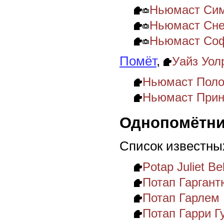
Ньюмаст Симо
Ньюмаст Сне
Ньюмаст Соф
Помёт
,
Уайз Уол
Ньюмаст Поло
Ньюмаст Прин
Однопомётни
Список известны
Potap Juliet Bel
Потап Гаргант
Потап Гарлем
Потап Гарри Г