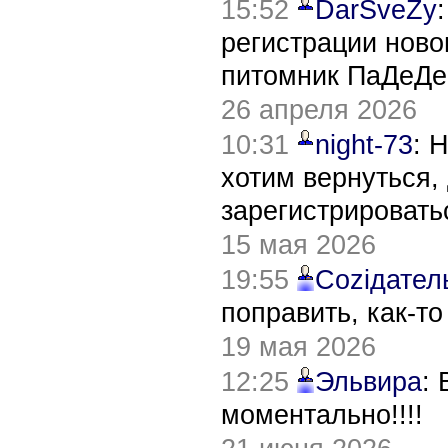
15:52
DarSveZy
регистрации нов
питомник ПаДеДе
26 апреля 2026
10:31
night-73
: 
хотим вернуться,
зарегистрировать
15 мая 2026
19:55
Соziдател
поправить, как-т
19 мая 2026
12:25
Эльвира
:
моментально!!!!