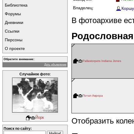
Библиотека
Владелец:
Коршу
Форумы
В фотоархиве ес
Дневники
Ссылки
Родословная
Персоны
О проекте
Обратите внимание:
Pallastorpets Indiana Jones
Дать объявление
Случайное фото:
Потап Аврора
Йорк
Отобразить коле
Поиск по сайту: