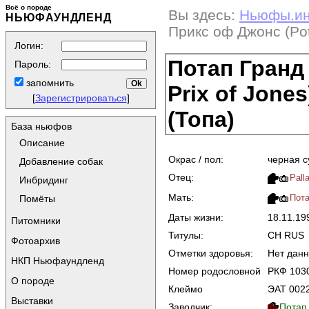
Всё о породе
Вы здесь:
Ньюфы.и
НЬЮФАУНДЛЕНД
Прикс oф Джонс (Pot
Логин:
Потап Гранд
Пароль:
запомнить
Prix of Jones
[
Зарегистрироваться
]
(Топа)
База ньюфов
Описание
Окрас / пол:
черная с
Добавление собак
Отец:
Pall
Инбридинг
Мать:
Пота
Помёты
Даты жизни:
18.11.1
Питомники
Титулы:
CH RUS
Фотоархив
Отметки здоровья:
Нет дан
НКП Ньюфаундленд
Номер родословной
РКФ 103
О породе
Клеймо
ЭАТ 002
Выставки
Заводчик:
Потап 