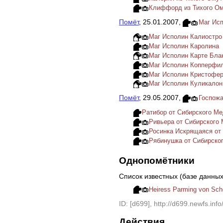
Клиффорд из Тихого О
Помёт
, 25.01.2007,
Маг Исп
Маг Исполин Калиостро
Маг Исполин Каролина
Маг Исполин Карте Бланч
Маг Исполин Копперфи
Маг Исполин Кристофе
Маг Исполин Куликалон
Помёт
, 29.05.2007,
Госпожа
Ратибор от Сибирского М
Ривьера от Сибирского
Росинка Искрящаяся от
Рябинушка от Сибирско
Однопомётники
Список известных (базе данны
Heiress Parming von Sch
ID: [d699], http://d699.newfs.info
Действия