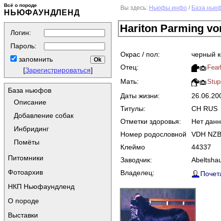
Всё о породе
Вы здесь:
Ньюфы.инфо
/
База нью
НЬЮФАУНДЛЕНД
Hariton Parming v
Логин:
Пароль:
Окрас / пол:
черный 
запомнить
Отец:
Fear
[
Зарегистрироваться
]
Мать:
Stup
База ньюфов
Даты жизни:
26.06.2
Описание
Титулы:
CH RUS
Добавление собак
Отметки здоровья:
Нет дан
Инбридинг
Номер родословной
VDH NZB
Помёты
Клеймо
44337
Питомники
Заводчик:
Abeltsha
Фотоархив
Владелец:
Почет
НКП Ньюфаундленд
О породе
Выставки