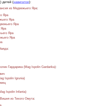
) детей (
навигатор
):
:
ансия из Медвежьего Яра
о Яра
жьего Яра
двежьего Яра
 Яра
жьего Яра
жьего Яра
ра
:
Наяда
:
олин Гардарика (Mag Ispolin Gardarika)
вич
g Ispolin Igrunia)
омец
р
g Ispolin Infanta)
:
Вишня из Тихого Омута
а