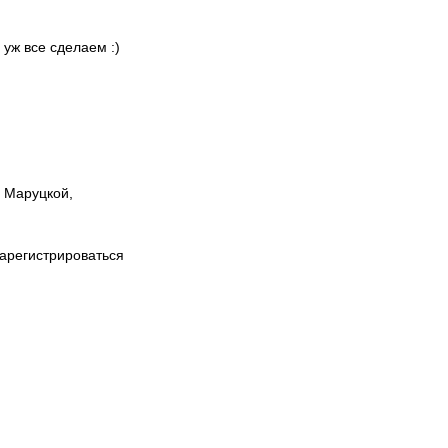
 уж все сделаем :)
ы Маруцкой,
зарегистрироваться