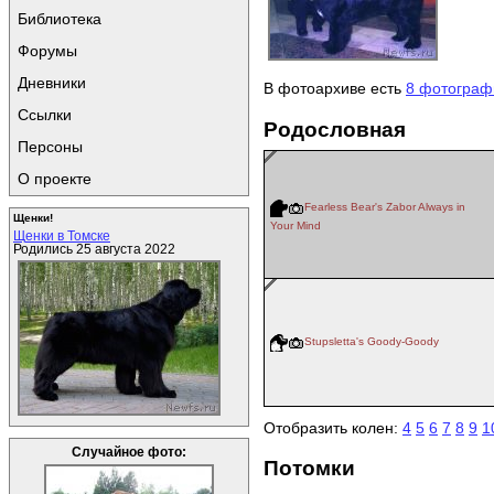
Библиотека
Форумы
Дневники
В фотоархиве есть
8 фотограф
Ссылки
Родословная
Персоны
О проекте
Fearless Bear's Zabor Always in
Щенки!
Your Mind
Щенки в Томске
Родились 25 августа 2022
Stupsletta's Goody-Goody
Отобразить колен:
4
5
6
7
8
9
1
Случайное фото:
Потомки