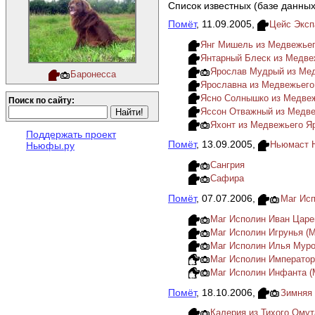
Список известных (базе данных
Помёт
, 11.09.2005,
Цейс Эксп
Янг Мишель из Медвежьег
Янтарный Блеск из Медве
Ярослав Мудрый из Ме
Баронесса
Ярославна из Медвежьего
Ясно Солнышко из Медве
Поиск по сайту:
Яссон Отважный из Медве
Яхонт из Медвежьего Я
Поддержать проект
Помёт
, 13.09.2005,
Ньюмаст 
Ньюфы.ру
Сангрия
Сафира
Помёт
, 07.07.2006,
Маг Исп
Маг Исполин Иван Царе
Маг Исполин Игрунья (Ma
Маг Исполин Илья Мур
Маг Исполин Императо
Маг Исполин Инфанта (Ma
Помёт
, 18.10.2006,
Зимняя 
Калерия из Тихого Омут