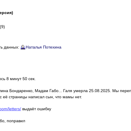
версия)
(9)
ть данных:
Наталья Потехина
ось 8 минут 50 сек.
алина Бондаренко, Мадам Габо... Галя умерла 25.08.2025. Мы пере
с её страницы написал сын, что мамы нет.
oom/letters/
выдаёт ошибку
ибо, поправил