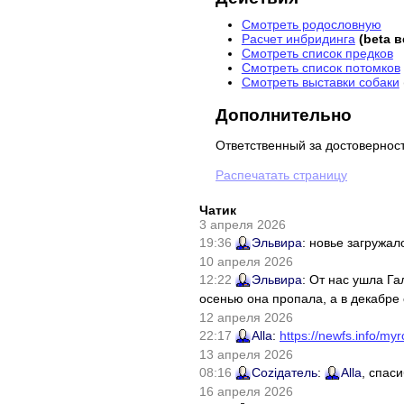
Смотреть родословную
Расчет инбридинга
(beta 
Смотреть список предков
Смотреть список потомков
Смотреть выставки собаки
Дополнительно
Ответственный за достовернос
Распечатать страницу
Чатик
3 апреля 2026
19:36
Эльвира
: новье загружал
10 апреля 2026
12:22
Эльвира
: От нас ушла Г
осенью она пропала, а в декабре 
12 апреля 2026
22:17
Alla
:
https://newfs.info/myr
13 апреля 2026
08:16
Соziдатель
:
Alla
, спас
16 апреля 2026