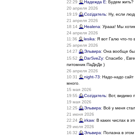
22:29
Надежда Е
: Будем жить?
20 апреля 2026
19:19
Соziдатель
: Ну, если лю
21 апреля 2026
18:14
Healena
: Урааа! Мы хоти
24 апреля 2026
11:36
lesika
: Я вот Галю что-т
25 апреля 2026
14:27
Эльвира
: Она вообще бы
15:52
DarSveZy
: Спасибо , Ев
питомник ПаДеДе )
26 апреля 2026
10:31
night-73
: Надо-надо сайт
много.
15 мая 2026
19:55
Соziдатель
: Вот, видимо
19 мая 2026
12:25
Эльвира
: Всё у меня ста
21 июня 2026
22:24
irkaw
: В каких числах в 
29 июля 2026
16:32
Эльвира
: Полазна в это