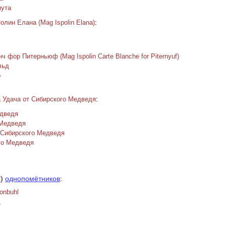
мута
:
олин Елана (Mag Ispolin Elana)
 фор Питерньюф (Mag Ispolin Carte Blanche for Piternyuf)
льд
р
:
 Удача от Сибирского Медведя
едведя
 Медведя
 Сибирского Медведя
го Медведя
х)
однопомётников
:
onbuhl
/