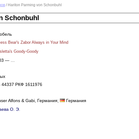
фов
/ Hariton Parming von Schonbuhl
on Schonbuhl
кобель
less Bear's Zabor Always in Your Mind
sletta's Goody-Goody
003 — …
ных
 44337 РКФ 1611976
user Alfons & Gabi, Германия;
Германия
аева О. Э.