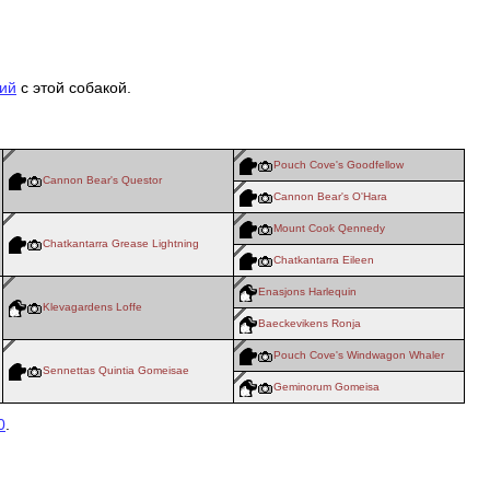
ий
с этой собакой.
Pouch Cove's Goodfellow
Cannon Bear's Questor
Cannon Bear's O'Hara
Mount Cook Qennedy
Chatkantarra Grease Lightning
Chatkantarra Eileen
Enasjons Harlequin
Klevagardens Loffe
Baeckevikens Ronja
Pouch Cove's Windwagon Whaler
Sennettas Quintia Gomeisae
Geminorum Gomeisa
0
.