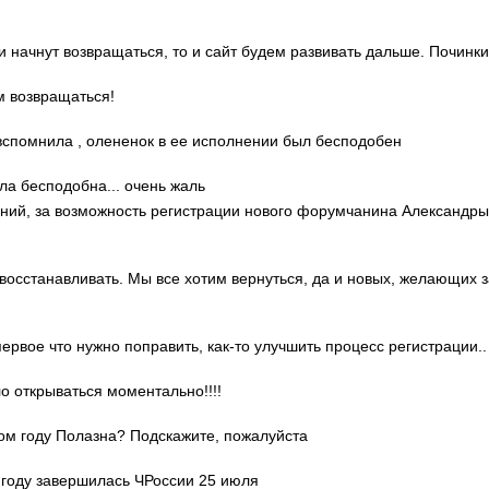
ди начнут возвращаться, то и сайт будем развивать дальше. Починки
м возвращаться!
о вспомнила , олененок в ее исполнении был бесподобен
ла бесподобна... очень жаль
гений, за возможность регистрации нового форумчанина Александр
 восстанавливать. Мы все хотим вернуться, да и новых, желающих 
 первое что нужно поправить, как-то улучшить процесс регистрации..
ло открываться моментально!!!!
этом году Полазна? Подскажите, пожалуйста
м году завершилась ЧРоссии 25 июля