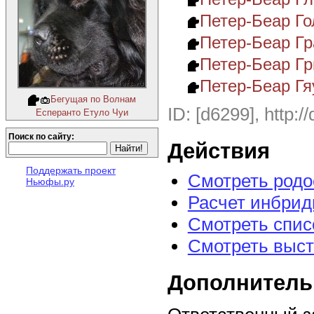
Петер-Беар Го
Петер-Беар Г
Петер-Беар Гр
Петер-Беар Гя
Бегущая по Волнам
ID: [d6299], http:/
Есперанто Етуло Чуи
Поиск по сайту:
Действия
Поддержать проект
Смотреть род
Ньюфы.ру
Расчет инбрид
Смотреть спис
Смотреть выст
Дополнитель