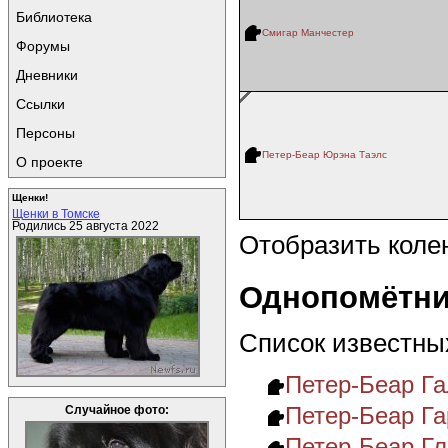
Библиотека
Смигар Манчестер
Форумы
Дневники
Ссылки
Персоны
Петер-Беар Юрэна Таэлс
О проекте
Щенки!
Щенки в Томске
Родились 25 августа 2022
Отобразить коле
Однопомётни
Список известны
Петер-Беар Га
Петер-Беар Га
Случайное фото:
Петер-Беар Гл