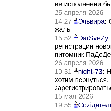
ее исполнении б
25 апреля 2026
14:27
Эльвира
:
жаль
15:52
DarSveZy
регистрации нов
питомник ПаДеДе
26 апреля 2026
10:31
night-73
: 
хотим вернуться,
зарегистрировать
15 мая 2026
19:55
Соziдател