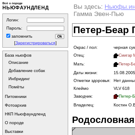
Всё о породе
Вы здесь:
Ньюфы.и
НЬЮФАУНДЛЕНД
Гамма Эвен-Пью
Логин:
Петер-Беар
Пароль:
запомнить
[
Зарегистрироваться
]
Окрас / пол:
черная су
Отец:
База ньюфов
Смигар 
Описание
Мать:
Петер-Б
Добавление собак
Даты жизни:
15.08.200
Инбридинг
Отметки здоровья:
Нет данны
Помёты
Клеймо
VLV 618
Заводчик:
Петер-Б
Питомники
Владелец:
Костин О.В
Фотоархив
НКП Ньюфаундленд
Родословная
О породе
Выставки