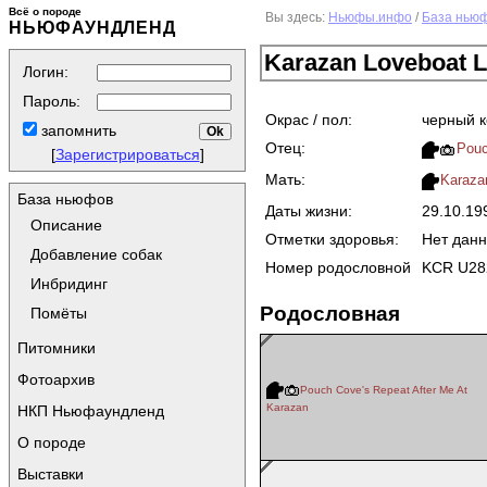
Всё о породе
Вы здесь:
Ньюфы.инфо
/
База нью
НЬЮФАУНДЛЕНД
Karazan Loveboat 
Логин:
Пароль:
Окрас / пол:
черный 
запомнить
Отец:
Pouc
[
Зарегистрироваться
]
Мать:
Karaz
База ньюфов
Даты жизни:
29.10.1
Описание
Отметки здоровья:
Нет дан
Добавление собак
Номер родословной
KCR U28
Инбридинг
Родословная
Помёты
Питомники
Фотоархив
Pouch Cove's Repeat After Me At
Karazan
НКП Ньюфаундленд
О породе
Выставки