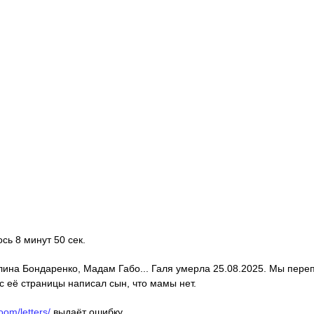
ось 8 минут 50 сек.
алина Бондаренко, Мадам Габо... Галя умерла 25.08.2025. Мы пере
с её страницы написал сын, что мамы нет.
oom/letters/
выдаёт ошибку