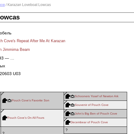
фов
/ Karazan Loveboat Lowcas
Lowcas
кобель
h Cove's Repeat After Me At Karazan
an Jimmima Beam
993 — …
ных
20603 U03
Schooners Yosef of Newton Ark
Pouch Cove's Favorite Son
Souvenir of Pouch Cove
John's Big Ben of Pouch Cove
Pouch Cove's On All Fours
Decembear of Pouch Cove
?
?