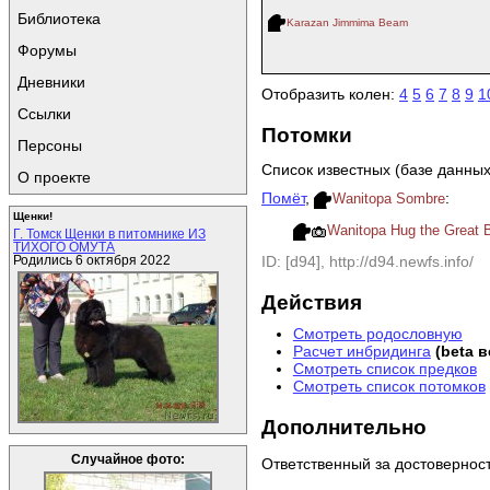
Библиотека
Karazan Jimmima Beam
Форумы
Дневники
Отобразить колен:
4
5
6
7
8
9
1
Ссылки
Потомки
Персоны
Список известных (базе данных
О проекте
Помёт
,
:
Wanitopa Sombre
Щенки!
Wanitopa Hug the Great 
Г. Томск Щенки в питомнике ИЗ
ТИХОГО ОМУТА
ID: [d94], http://d94.newfs.info/
Родились 6 октября 2022
Действия
Смотреть родословную
Расчет инбридинга
(beta 
Смотреть список предков
Смотреть список потомков
Дополнительно
Случайное фото:
Ответственный за достовернос