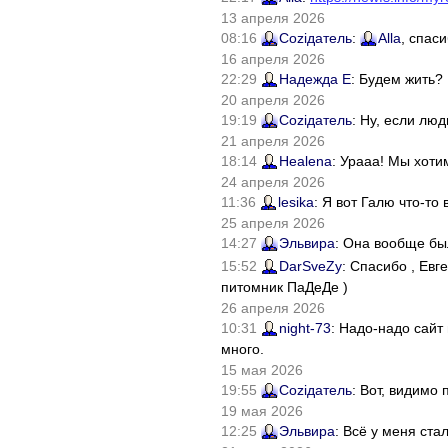
13 апреля 2026
08:16
Соziдатель
:
Alla
, спас
16 апреля 2026
22:29
Надежда Е
: Будем жить?
20 апреля 2026
19:19
Соziдатель
: Ну, если лю
21 апреля 2026
18:14
Healena
: Урааа! Мы хоти
24 апреля 2026
11:36
lesika
: Я вот Галю что-т
25 апреля 2026
14:27
Эльвира
: Она вообще бы
15:52
DarSveZy
: Спасибо , Ев
питомник ПаДеДе )
26 апреля 2026
10:31
night-73
: Надо-надо сайт
много.
15 мая 2026
19:55
Соziдатель
: Вот, видимо
19 мая 2026
12:25
Эльвира
: Всё у меня ста