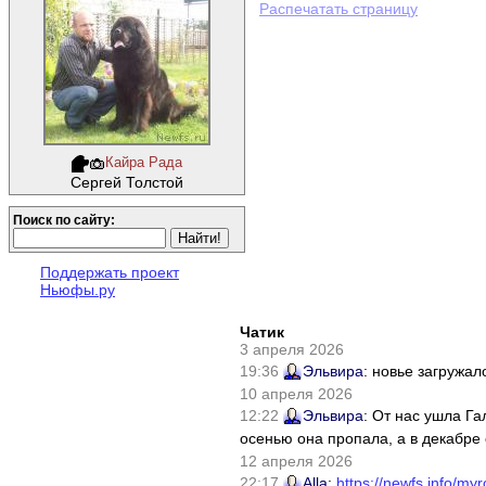
Распечатать страницу
Кайра Рада
Сергей Толстой
Поиск по сайту:
Поддержать проект
Ньюфы.ру
Чатик
3 апреля 2026
19:36
Эльвира
: новье загружал
10 апреля 2026
12:22
Эльвира
: От нас ушла Г
осенью она пропала, а в декабре 
12 апреля 2026
22:17
Alla
:
https://newfs.info/myr