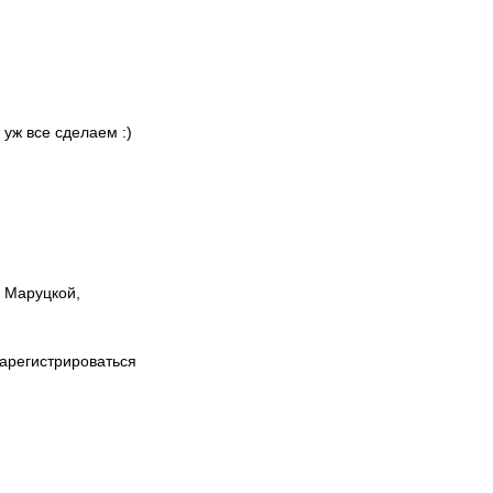
 уж все сделаем :)
ы Маруцкой,
зарегистрироваться