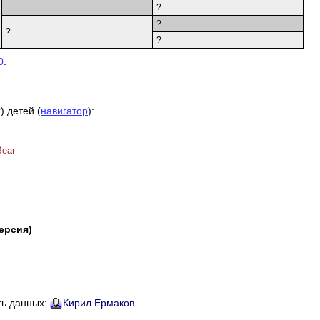
?
?
?
?
0
.
) детей (
навигатор
):
Bear
версия)
ть данных:
Кирил Ермаков