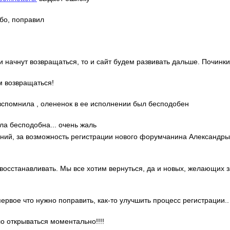
ибо, поправил
ди начнут возвращаться, то и сайт будем развивать дальше. Починки
м возвращаться!
о вспомнила , олененок в ее исполнении был бесподобен
ла бесподобна... очень жаль
гений, за возможность регистрации нового форумчанина Александр
 восстанавливать. Мы все хотим вернуться, да и новых, желающих 
 первое что нужно поправить, как-то улучшить процесс регистрации..
ло открываться моментально!!!!