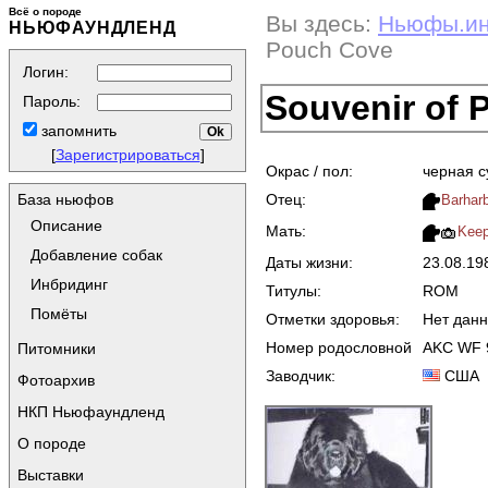
Всё о породе
Вы здесь:
Ньюфы.и
НЬЮФАУНДЛЕНД
Pouch Cove
Логин:
Souvenir of 
Пароль:
запомнить
[
Зарегистрироваться
]
Окрас / пол:
черная с
Отец:
База ньюфов
Barharb
Описание
Мать:
Keep
Добавление собак
Даты жизни:
23.08.1
Инбридинг
Титулы:
ROM
Помёты
Отметки здоровья:
Нет дан
Номер родословной
AKC WF 
Питомники
Заводчик:
США
Фотоархив
НКП Ньюфаундленд
О породе
Выставки