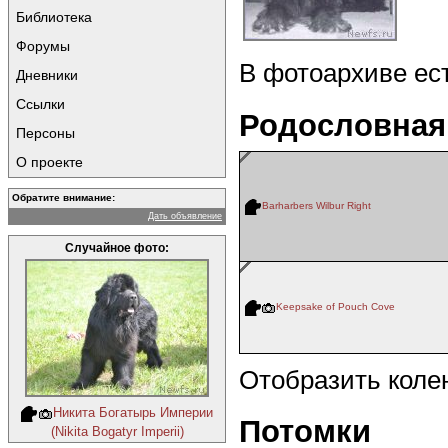
Библиотека
Форумы
В фотоархиве ес
Дневники
Ссылки
Родословная
Персоны
О проекте
Обратите внимание:
Barharbers Wilbur Right
Дать объявление
Случайное фото:
Keepsake of Pouch Cove
Отобразить коле
Никита Богатырь Империи
Потомки
(Nikita Bogatyr Imperii)