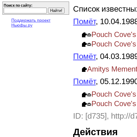
Поиск по сайту:
Список известных
Помёт
, 10.04.198
Поддержать проект
Ньюфы.ру
Pouch Cove's
Pouch Cove's
Помёт
, 04.03.198
Amitys Mement
Помёт
, 05.12.199
Pouch Cove's
Pouch Cove's
ID: [d735], http://
Действия