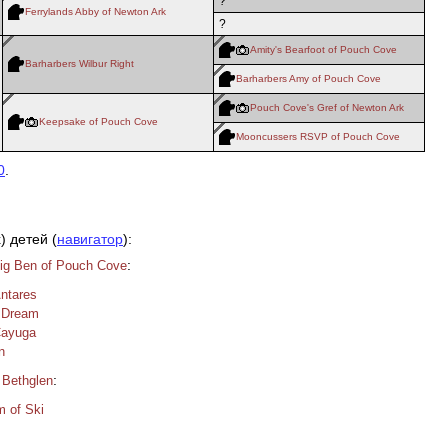
?
Ferrylands Abby of Newton Ark
?
Amity's Bearfoot of Pouch Cove
Barharbers Wilbur Right
Barharbers Amy of Pouch Cove
Pouch Cove's Gref of Newton Ark
Keepsake of Pouch Cove
Mooncussers RSVP of Pouch Cove
0
.
) детей (
навигатор
):
:
Big Ben of Pouch Cove
Antares
 Dream
Cayuga
n
:
 Bethglen
 of Ski