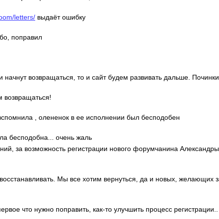
oom/letters/
выдаёт ошибку
ибо, поправил
ди начнут возвращаться, то и сайт будем развивать дальше. Починки
м возвращаться!
о вспомнила , олененок в ее исполнении был бесподобен
ла бесподобна... очень жаль
гений, за возможность регистрации нового форумчанина Александр
 восстанавливать. Мы все хотим вернуться, да и новых, желающих 
 первое что нужно поправить, как-то улучшить процесс регистрации..