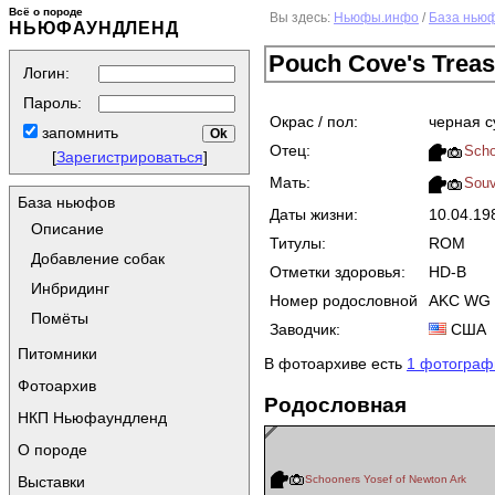
Всё о породе
Вы здесь:
Ньюфы.инфо
/
База нью
НЬЮФАУНДЛЕНД
Pouch Cove's Treas
Логин:
Пароль:
Окрас / пол:
черная с
запомнить
Отец:
Scho
[
Зарегистрироваться
]
Мать:
Souv
База ньюфов
Даты жизни:
10.04.1
Описание
Титулы:
ROM
Добавление собак
Отметки здоровья:
HD-B
Инбридинг
Номер родословной
AKC WG 
Помёты
Заводчик:
США
Питомники
В фотоархиве есть
1 фотограф
Фотоархив
Родословная
НКП Ньюфаундленд
О породе
Выставки
Schooners Yosef of Newton Ark