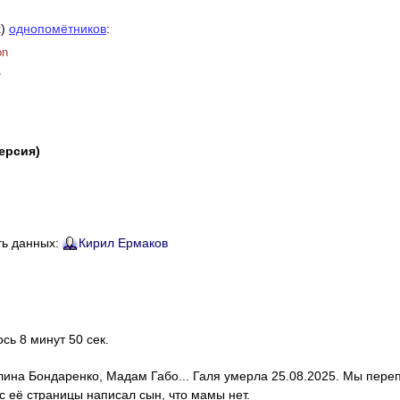
х)
однопомётников
:
on
/
версия)
ть данных:
Кирил Ермаков
ось 8 минут 50 сек.
алина Бондаренко, Мадам Габо... Галя умерла 25.08.2025. Мы пере
с её страницы написал сын, что мамы нет.