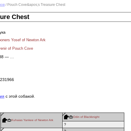
фов
/ Pouch Cove&apos;s Treasure Chest
ure Chest
ука
oners Yosef of Newton Ark
enir of Pouch Cove
988 — …
231966
ия
с этой собакой.
Odin of Blackknight
Kuhaias Yankee of Newton Ark
?