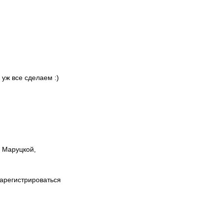
 уж все сделаем :)
ы Маруцкой,
зарегистрироваться