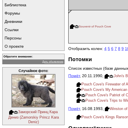
Библиотека
Форумы
Дневники
Souvenir of Pouch Cove
Ссылки
Персоны
О проекте
Отобразить колен:
4
5
6
7
8
9
1
Обратите внимание:
Потомки
Дать объявление
Список известных (базе данных
Случайное фото:
Помёт
, 20.11.1990,
John's 
Pouch Cove's Firewater of 
Pouch Cove's My American
Pouch Cove's Patriot of 
Pouch Cove's Trips to Wi
Помёт
, 16.08.1993,
Winston of
Заморский Принц Кара
Pouch Cove's Kings Ransom
Дениз (Zamorskiy Princz Kara
Deniz)