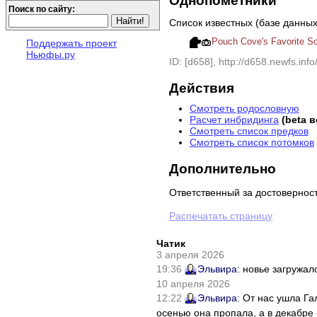
Однопомётники
Поиск по сайту:
Список известных (базе данны
Pouch Cove's Favorite S
Поддержать проект
Ньюфы.ру
ID: [d658], http://d658.newfs.info
Действия
Смотреть родословную
Расчет инбридинга
(beta 
Смотреть список предков
Смотреть список потомков
Дополнительно
Ответственный за достовернос
Распечатать страницу
Чатик
3 апреля 2026
19:36
Эльвира
: новье загружал
10 апреля 2026
12:22
Эльвира
: От нас ушла Г
осенью она пропала, а в декабре 