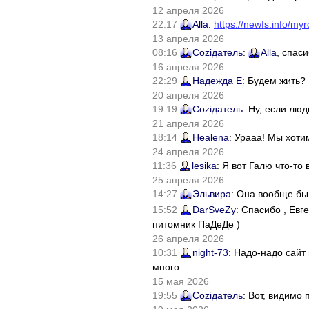
12 апреля 2026
22:17
Alla
:
https://newfs.info/myr
13 апреля 2026
08:16
Соziдатель
:
Alla
, спас
16 апреля 2026
22:29
Надежда Е
: Будем жить?
20 апреля 2026
19:19
Соziдатель
: Ну, если лю
21 апреля 2026
18:14
Healena
: Урааа! Мы хоти
24 апреля 2026
11:36
lesika
: Я вот Галю что-т
25 апреля 2026
14:27
Эльвира
: Она вообще бы
15:52
DarSveZy
: Спасибо , Ев
питомник ПаДеДе )
26 апреля 2026
10:31
night-73
: Надо-надо сайт
много.
15 мая 2026
19:55
Соziдатель
: Вот, видимо