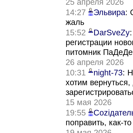
25 апреля 2026
14:27
Эльвира
:
жаль
15:52
DarSveZy
регистрации нов
питомник ПаДеДе
26 апреля 2026
10:31
night-73
: 
хотим вернуться,
зарегистрировать
15 мая 2026
19:55
Соziдател
поправить, как-т
19 мая 2026