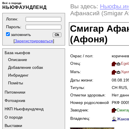
Всё о породе
Вы здесь:
Ньюфы.и
НЬЮФАУНДЛЕНД
Афанасий (Smigar Af
Логин:
Смигар Афан
Пароль:
запомнить
(Афоня)
[
Зарегистрироваться
]
База ньюфов
Окрас / пол:
коричнев
Описание
Отец:
Egeb
Добавление собак
Мать:
Уцил
Инбридинг
Даты жизни:
08.08.19
Помёты
Титулы:
CH RUS,
Питомники
Отметки здоровья:
Нет дан
Фотоархив
Номер родословной
РКФ 000
НКП Ньюфаундленд
Заводчик:
Смига
О породе
Владелец:
Жакова
Выставки