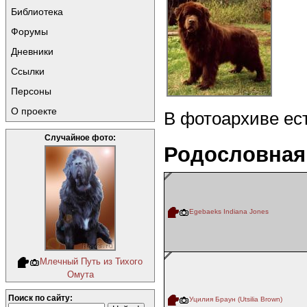
Библиотека
Форумы
Дневники
Ссылки
Персоны
О проекте
В фотоархиве ес
Случайное фото:
Родословная
Egebaeks Indiana Jones
Млечный Путь из Тихого
Омута
Поиск по сайту:
Уцилия Браун (Utsilia Brown)