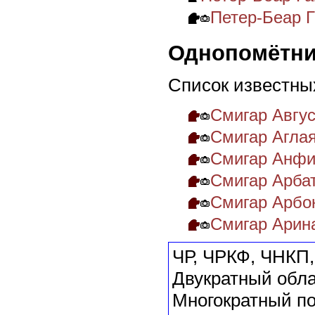
Петер-Беар 
Однопомётни
Список известны
Смигар Авгус
Смигар Аглая
Смигар Анфи
Смигар Арба
Смигар Арбон
Смигар Арин
ЧР, ЧРКФ, ЧНКП,
Двукратный обла
Многократный п