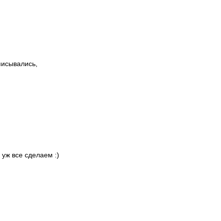
писывались,
 уж все сделаем :)