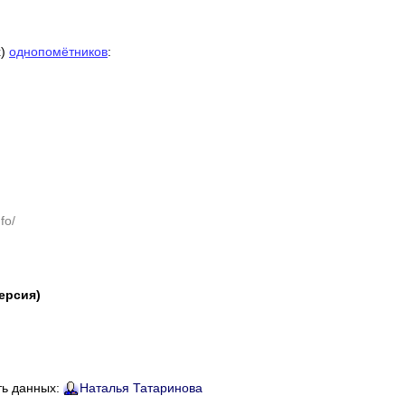
х)
однопомётников
:
н
fo/
версия)
ть данных:
Наталья Татаринова