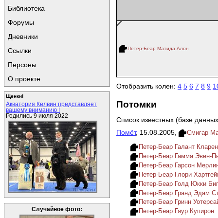
Библиотека
Форумы
Дневники
Петер-Беар Матида Алон
Ссылки
Персоны
О проекте
Отобразить колен:
4
5
6
7
8
9
1
Щенки!
Потомки
Акватория Келвин представляет
вашему вниманию !
Родились 9 июля 2022
Список известных (базе данных
Помёт
, 15.08.2005,
Смигар М
Петер-Беар Галант Кларе
Петер-Беар Гамма Эвен-П
Петер-Беар Гарсон Мерли
Петер-Беар Глори Хартге
Петер-Беар Голд Юкки Би
Петер-Беар Гранд Эдам С
Петер-Беар Гринн Уотерса
Случайное фото:
Петер-Беар Гяур Купирон