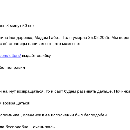
ось 8 минут 50 сек.
алина Бондаренко, Мадам Габо... Галя умерла 25.08.2025. Мы пере
с её страницы написал сын, что мамы нет.
oom/letters/
выдаёт ошибку
ибо, поправил
ди начнут возвращаться, то и сайт будем развивать дальше. Починки
м возвращаться!
о вспомнила , олененок в ее исполнении был бесподобен
ла бесподобна... очень жаль