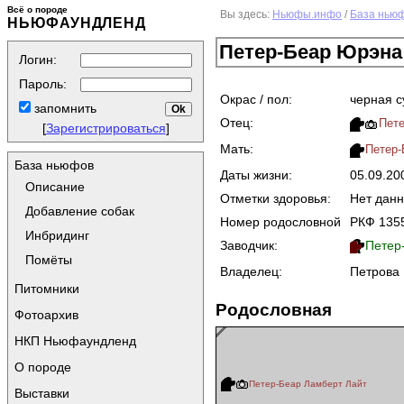
Всё о породе
Вы здесь:
Ньюфы.инфо
/
База нью
НЬЮФАУНДЛЕНД
Петер-Беар Юрэна
Логин:
Пароль:
Окрас / пол:
черная с
запомнить
Отец:
Пете
[
Зарегистрироваться
]
Мать:
Петер-
База ньюфов
Даты жизни:
05.09.2
Описание
Отметки здоровья:
Нет дан
Добавление собак
Номер родословной
РКФ 135
Инбридинг
Заводчик:
Петер-
Помёты
Владелец:
Петрова Г
Питомники
Родословная
Фотоархив
НКП Ньюфаундленд
О породе
Петер-Беар Ламберт Лайт
Выставки