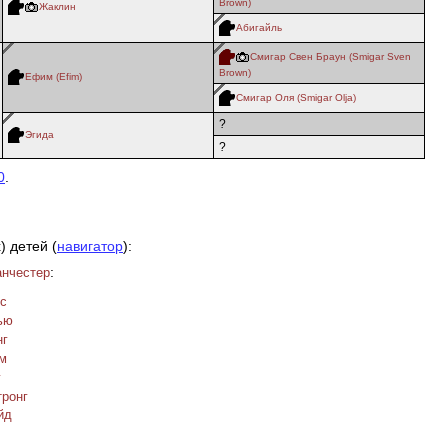
Brown)
Жаклин
Абигайль
Смигар Свен Браун (Smigar Sven
Brown)
Ефим (Efim)
Смигар Оля (Smigar Olja)
?
Эгида
?
0
.
) детей (
навигатор
):
:
анчестер
нс
ью
нг
йм
г
тронг
йд