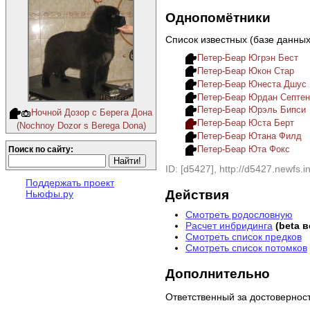
Однопомётники
Список известных (базе данны
Петер-Беар Югрэн Бест
Петер-Беар Юкон Стар
Петер-Беар Юнеста Дшус
Петер-Беар Юрдан Септе
Петер-Беар Юрэль Бипси
Ночной Дозор с Берега Дона
Петер-Беар Юста Берт
(Nochnoy Dozor s Berega Dona)
Петер-Беар Ютана Филд
Петер-Беар Юта Фокс
Поиск по сайту:
ID: [d5427], http://d5427.newfs.in
Поддержать проект
Действия
Ньюфы.ру
Смотреть родословную
Расчет инбридинга
(beta 
Смотреть список предков
Смотреть список потомков
Дополнительно
Ответственный за достовернос