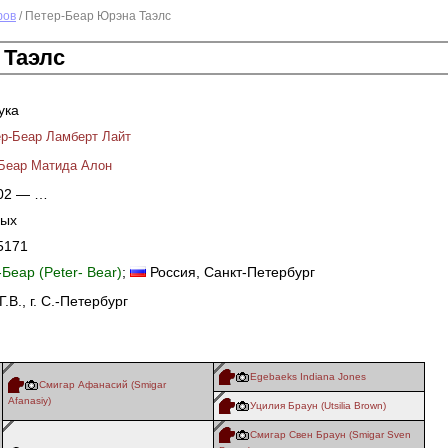
фов
/ Петер-Беар Юрэна Таэлс
 Таэлс
ука
р-Беар Ламберт Лайт
Беар Матида Алон
002 — …
ных
5171
Беар (Peter- Bear)
;
Россия
, Санкт-Петербург
.В., г. С.-Петербург
Egebaeks Indiana Jones
Смигар Афанасий (Smigar
Afanasiy)
Уцилия Браун (Utsilia Brown)
Смигар Свен Браун (Smigar Sven