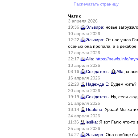
Распечатать страницу
Чатик
3 апреля 2026
19:36
Эльвира
: новье загружал
10 апреля 2026
12:22
Эльвира
: От нас ушла Г
осенью она пропала, а в декабре 
12 апреля 2026
22:17
Alla
:
https://newfs.info/myr
13 апреля 2026
08:16
Соziдатель
:
Alla
, спас
16 апреля 2026
22:29
Надежда Е
: Будем жить?
20 апреля 2026
19:19
Соziдатель
: Ну, если лю
21 апреля 2026
18:14
Healena
: Урааа! Мы хоти
24 апреля 2026
11:36
lesika
: Я вот Галю что-т
25 апреля 2026
14:27
Эльвира
: Она вообще бы