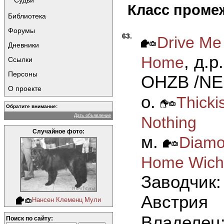
Судьи
Класс проме
Библиотека
Форумы
63.
Drive Me
Дневники
, д.р
Home
Ссылки
Персоны
OHZB /NE
О проекте
о.
Thicki
Обратите внимание:
Дать объявление
Nothing
Случайное фото:
м.
Diamo
Home Wich
Заводчик:
Австрия
Нансен Клеменц Мули
Владелец
Поиск по сайту: