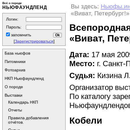
Всё о породе
Вы здесь:
Ньюфы.и
НЬЮФАУНДЛЕНД
«Виват, Петербург!»
Логин:
Всепородная
Пароль:
запомнить
«Виват, Пете
[
Зарегистрироваться
]
Дата:
17 мая 200
База ньюфов
Место:
г. Санкт-
Питомники
Фотоархив
Судья:
Кизина Л.Я
НКП Ньюфаундленд
Организатор вы
О породе
По каталогу заре
Выставки
Календарь НКП
Ньюфаундлендов 
Отчеты
Кобели
Правила добавления
отчётов.