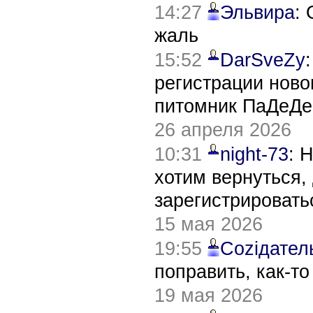
14:27
Эльвира
:
жаль
15:52
DarSveZy
регистрации нов
питомник ПаДеДе
26 апреля 2026
10:31
night-73
: 
хотим вернуться,
зарегистрировать
15 мая 2026
19:55
Соziдател
поправить, как-т
19 мая 2026