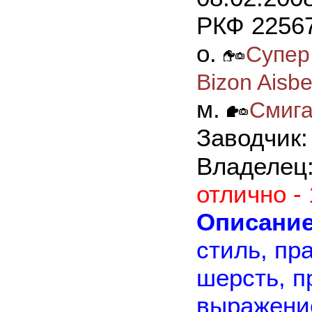
РКФ 22567
о.
Супер
Bizon Aisbe
м.
Смига
Заводчик
Владелец
отлично -
Описание
стиль, пр
шерсть, 
выражение