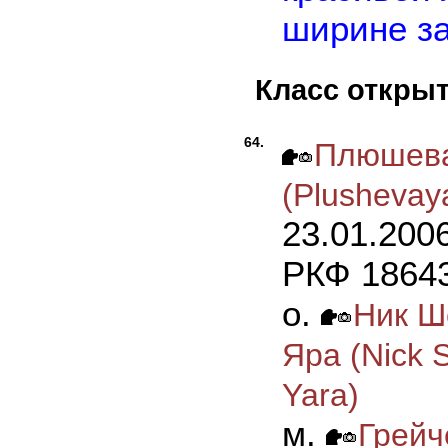
ширине за
Класс откры
64.
Плюшева
(Plushevay
23.01.200
РКФ 18643
о.
Ник Ш
Яра (Nick 
Yara)
м.
Грейч