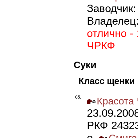
Заводчик
Владелец
отлично -
ЧРКФ
Суки
Класс щенки
65.
Красота 
23.09.200
РКФ 24323
о.
Смига