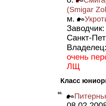
(Smigar Zol
м.
Укрот
Заводчик: 
Санкт-Пет
Владелец
очень пер
ЛЩ
Класс юнио
66.
Питерн
08.02.200