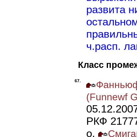
развита н
остальном
правильн
ч.расп. л
Класс проме
67.
Фанньюф
(Funnewf 
05.12.200
РКФ 21777
о.
Смига