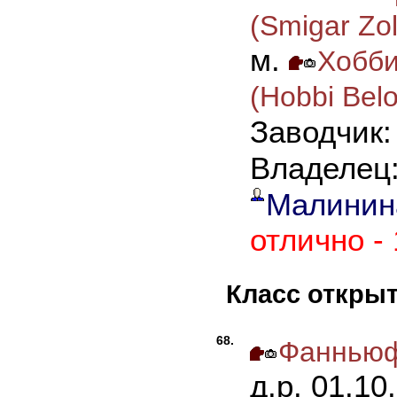
(Smigar Zol
м.
Хобби
(Hobbi Belo
Заводчик
Владелец
Малинина
отлично -
Класс откры
68.
Фанньюф
д.р. 01.10