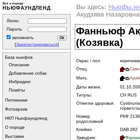
Всё о породе
Вы здесь:
Ньюфы.и
НЬЮФАУНДЛЕНД
Акудзява Назаровна
Логин:
Фанньюф Ак
Пароль:
запомнить
(Козявка)
[
Зарегистрироваться
]
База ньюфов
Окрас / пол:
коричнев
Описание
Отец:
Смига
Добавление собак
Мать:
Араб
Инбридинг
Даты жизни:
01.10.20
Помёты
Титулы:
CH RUS
Питомники
Отметки здоровья:
Cystinuri
горветст
Фотоархив
Номер
РКФ 2136
НКП Ньюфаундленд
родословной
О породе
Клеймо
DAB 282
Выставки
Заводчик:
Фаннь