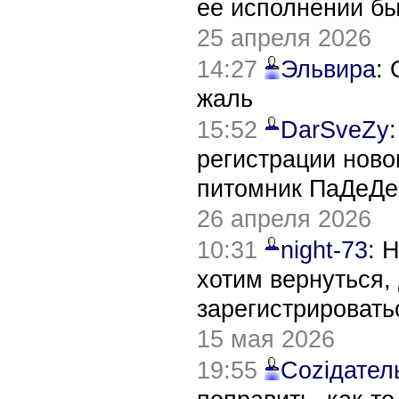
ее исполнении б
25 апреля 2026
14:27
Эльвира
:
жаль
15:52
DarSveZy
регистрации нов
питомник ПаДеДе
26 апреля 2026
10:31
night-73
: 
хотим вернуться,
зарегистрировать
15 мая 2026
19:55
Соziдател