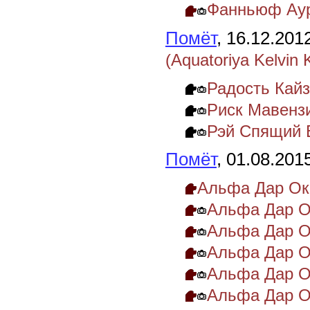
Фанньюф Аур
Помёт
, 16.12.201
(Aquatoriya Kelvin 
Радость Кай
Риск Мавенз
Рэй Спящий 
Помёт
, 01.08.201
Альфа Дар Ок
Альфа Дар О
Альфа Дар О
Альфа Дар О
Альфа Дар О
Альфа Дар О