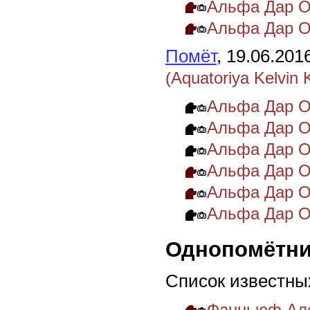
Альфа Дар О
Альфа Дар О
Помёт
, 19.06.201
(Aquatoriya Kelvin 
Альфа Дар О
Альфа Дар О
Альфа Дар О
Альфа Дар О
Альфа Дар О
Альфа Дар О
Однопомётни
Список известны
Фанньюф Але