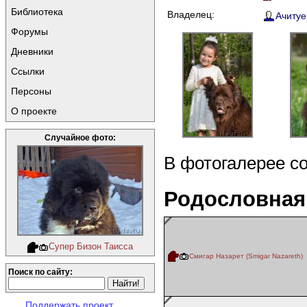
Библиотека
Владелец:
Ачитуе
Форумы
Дневники
Ссылки
Персоны
О проекте
Случайное фото:
В фотогалерее с
Родословная
Супер Бизон Таисса
Смигар Назарет (Smigar Nazareth)
Поиск по сайту:
Поддержать проект