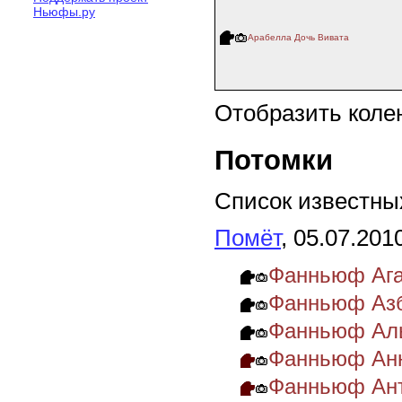
Ньюфы.ру
Арабелла Дочь Вивата
Отобразить коле
Потомки
Список известных
Помёт
, 05.07.201
Фанньюф Ага
Фанньюф Азб
Фанньюф Ал
Фанньюф Анн
Фанньюф Ант