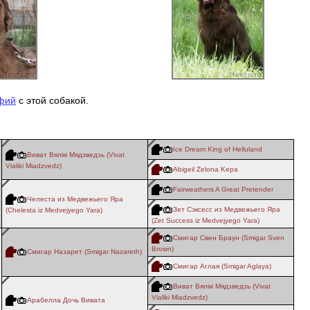
фий
с этой собакой.
Ice Dream King of Helluland
Виват Вялiкi Мядзведзь (Vivat
Vialiki Miadzvedz)
Abigeil Zelona Kepa
Fairweathers A Great Pretender
Челеста из Медвежьего Яра
Зет Сэксесс из Медвежьего Яра
(Chelesta iz Medvejyego Yara)
(Zet Success iz Medvejyego Yara)
Смигар Свен Браун (Smigar Sven
Brown)
Смигар Назарет (Smigar Nazareth)
Смигар Аглая (Smigar Aglaya)
Виват Вялiкi Мядзведзь (Vivat
Vialiki Miadzvedz)
Арабелла Дочь Вивата