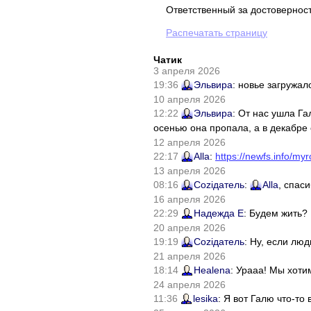
Ответственный за достовернос
Распечатать страницу
Чатик
3 апреля 2026
19:36
Эльвира
: новье загружал
10 апреля 2026
12:22
Эльвира
: От нас ушла Г
осенью она пропала, а в декабре 
12 апреля 2026
22:17
Alla
:
https://newfs.info/myr
13 апреля 2026
08:16
Соziдатель
:
Alla
, спас
16 апреля 2026
22:29
Надежда Е
: Будем жить?
20 апреля 2026
19:19
Соziдатель
: Ну, если лю
21 апреля 2026
18:14
Healena
: Урааа! Мы хоти
24 апреля 2026
11:36
lesika
: Я вот Галю что-т