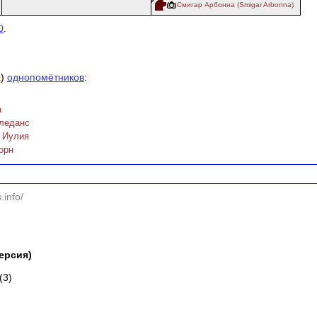
Смигар Арбонна (Smigar Arbonna)
0
.
х)
однопомётников
:
а
леданс
 Иулия
орн
.info/
версия)
(3)