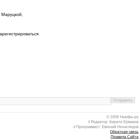
ы Маруцкой,
зарегистрироваться
© 2006 Ньюфы.ру
// Редактор: Кирилл Ермаков
// Программист: Евгений Ненаглядов
Обратная связь
Правила Сайта