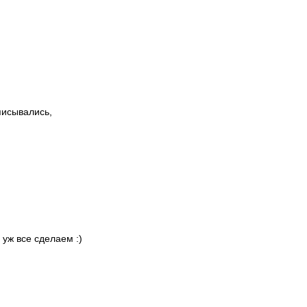
писывались,
 уж все сделаем :)