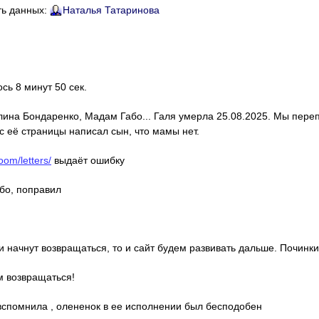
ть данных:
Наталья Татаринова
ось 8 минут 50 сек.
алина Бондаренко, Мадам Габо... Галя умерла 25.08.2025. Мы пере
с её страницы написал сын, что мамы нет.
oom/letters/
выдаёт ошибку
ибо, поправил
ди начнут возвращаться, то и сайт будем развивать дальше. Починки
м возвращаться!
о вспомнила , олененок в ее исполнении был бесподобен