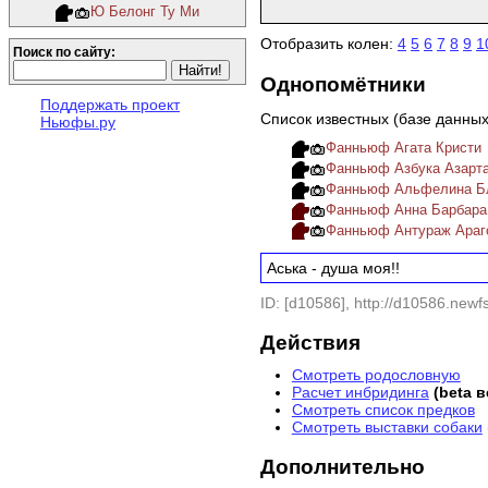
Ю Белонг Ту Ми
Отобразить колен:
4
5
6
7
8
9
1
Поиск по сайту:
Однопомётники
Поддержать проект
Список известных (базе данны
Ньюфы.ру
Фанньюф Агата Кристи
Фанньюф Азбука Азарт
Фанньюф Альфелина Б
Фанньюф Анна Барбара
Фанньюф Антураж Араг
Аська - душа моя!!
ID: [d10586], http://d10586.newfs
Действия
Смотреть родословную
Расчет инбридинга
(beta 
Смотреть список предков
Смотреть выставки собаки
Дополнительно