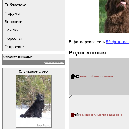
Библиотека
Форумы
Дневники
Ссылки
Персоны
В фотоархиве есть
59 фотогра
О проекте
Родословная
Обратите внимание:
Дать объявление
Случайное фото:
Умберто Великолепный
Фанньюф Акудзява Назаровна