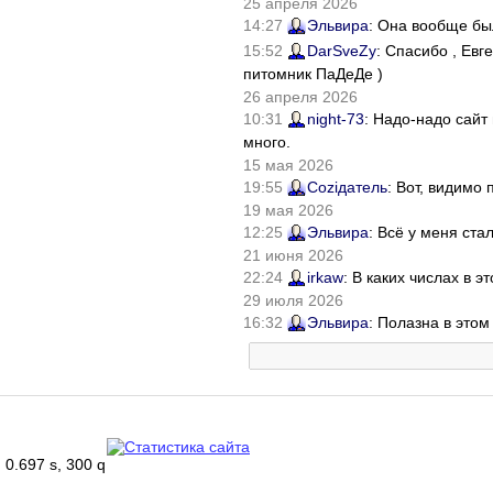
25 апреля 2026
14:27
Эльвира
: Она вообще бы
15:52
DarSveZy
: Спасибо , Ев
питомник ПаДеДе )
26 апреля 2026
10:31
night-73
: Надо-надо сайт
много.
15 мая 2026
19:55
Соziдатель
: Вот, видимо
19 мая 2026
12:25
Эльвира
: Всё у меня ста
21 июня 2026
22:24
irkaw
: В каких числах в 
29 июля 2026
16:32
Эльвира
: Полазна в это
0.697 s, 300 q