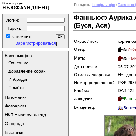
Всё о породе
Вы здесь:
Ньюфы.инфо
/
База нью
НЬЮФАУНДЛЕНД
Фанньюф Аурика 
Логин:
(Буся, Ася)
Пароль:
запомнить
Окрас / пол:
коричнев
[
Зарегистрироваться
]
Отец:
Умб
База ньюфов
Мать:
Фан
Описание
Даты жизни:
05.07.20
Добавление собак
Отметки здоровья:
Нет дан
Инбридинг
Номер родословной
РКФ 293
Помёты
Клеймо
DAB 423
Питомники
Заводчик:
Фаннь
Фотоархив
Владелец:
Бенкен
НКП Ньюфаундленд
О породе
Выставки