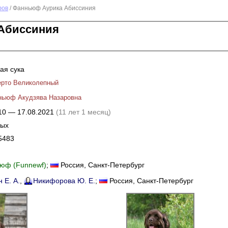
фов
/ Фанньюф Аурика Абиссиния
Абиссиния
ая сука
ерто Великолепный
ньюф Акудзява Назаровна
10 — 17.08.2021
(11 лет 1 месяц)
ных
5483
юф (Funnewf)
;
Россия
, Санкт-Петербург
 Е. А.
,
Никифорова Ю. Е.
;
Россия
, Санкт-Петербург