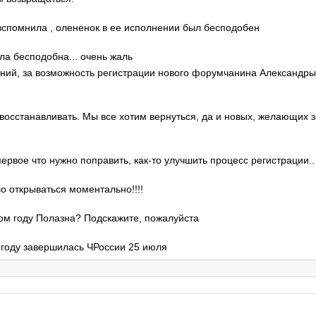
о вспомнила , олененок в ее исполнении был бесподобен
ла бесподобна... очень жаль
гений, за возможность регистрации нового форумчанина Александр
 восстанавливать. Мы все хотим вернуться, да и новых, желающих 
 первое что нужно поправить, как-то улучшить процесс регистрации..
ло открываться моментально!!!!
этом году Полазна? Подскажите, пожалуйста
м году завершилась ЧРоссии 25 июля