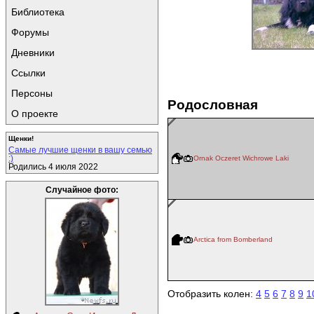
Библиотека
Форумы
Дневники
Ссылки
Персоны
Родословная
О проекте
Щенки!
Самые лучшие щенки в вашу семью
:)
Ornak Oczeret Wichrowe Laki
Родились 4 июля 2022
Случайное фото:
Arctica from Bomberland
Отобразить колен:
4
5
6
7
8
9
1