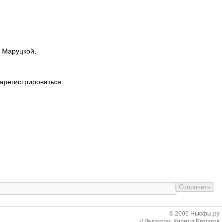
ы Маруцкой,
зарегистрироваться
© 2006 Ньюфы.ру
// Редактор: Кирилл Ермаков