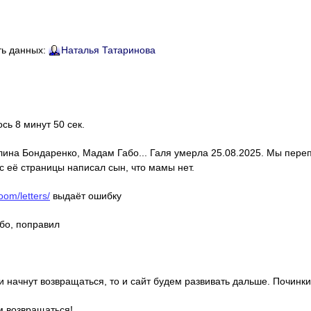
ть данных:
Наталья Татаринова
ось 8 минут 50 сек.
алина Бондаренко, Мадам Габо... Галя умерла 25.08.2025. Мы пере
с её страницы написал сын, что мамы нет.
oom/letters/
выдаёт ошибку
ибо, поправил
ди начнут возвращаться, то и сайт будем развивать дальше. Починки
м возвращаться!