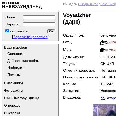
Всё о породе
Вы здесь:
Ньюфы.инфо
/
База нью
НЬЮФАУНДЛЕНД
Voyadzher
Логин:
(Дарк)
Пароль:
запомнить
Окрас / пол:
бело-чер
[
Зарегистрироваться
]
Отец:
Orna
База ньюфов
Мать:
Arct
Описание
Даты жизни:
25.01.20
Добавление собак
Титулы:
CH UKR
Инбридинг
Отметки здоровья:
Нет дан
Помёты
Номер родословной
UA. UKU.
Питомники
Клеймо
16E242
Фотоархив
Заводчик:
Новосело
Владелец:
Татаро
НКП Ньюфаундленд
О породе
Выставки