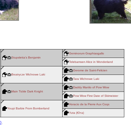
Geminorum Graphiasgallo
Stupsletta's Benjamin
Telebamsen Alice in Wonderland
Gerome de Saint-Felicien
Beatrycze Wichrowe Laki
Tara Wichrowe Laki
Daddy Manlio of Pow Wow
Main Tickle Dark Knight
Pow Wow First Date of Skimeister
Horacio de la Pierre Aux Coqs
Youpi Barbie From Bomberland
Yuta (Юта)
0
.