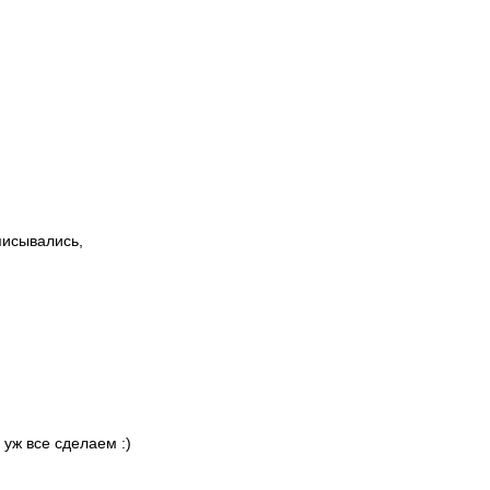
писывались,
 уж все сделаем :)