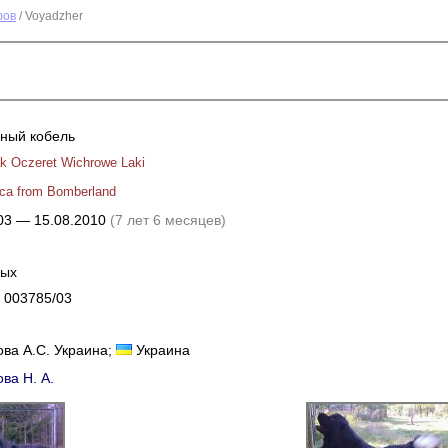
фов
/ Voyadzher
ный кобель
k Oczeret Wichrowe Laki
ica from Bomberland
03 — 15.08.2010
(7 лет 6 месяцев)
ных
 003785/03
ва А.С. Украина;
Украина
ва Н. А.