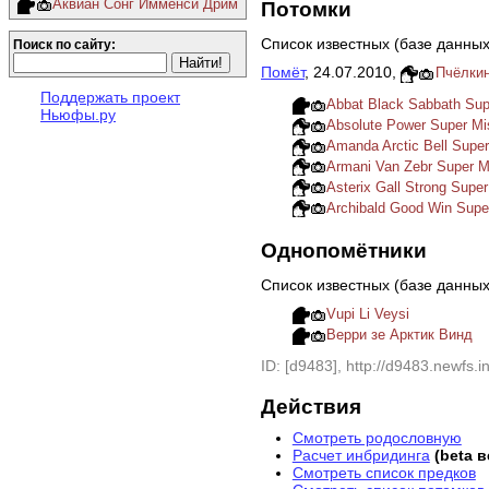
Аквиан Сонг Имменси Дрим
Потомки
Список известных (базе данных
Поиск по сайту:
Помёт
, 24.07.2010,
Пчёлкин
Поддержать проект
Abbat Black Sabbath Su
Ньюфы.ру
Absolute Power Super M
Amanda Arctic Bell Supe
Armani Van Zebr Super 
Asterix Gall Strong Supe
Archibald Good Win Sup
Однопомётники
Список известных (базе данны
Vupi Li Veysi
Верри зе Арктик Винд
ID: [d9483], http://d9483.newfs.in
Действия
Смотреть родословную
Расчет инбридинга
(beta 
Смотреть список предков