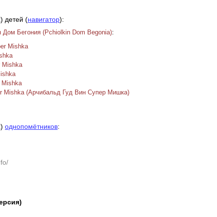
) детей (
навигатор
):
:
 Дом Бегония (Pchiolkin Dom Begonia)
per Mishka
ishka
r Mishka
Mishka
r Mishka
er Mishka (Арчибальд Гуд Вин Супер Мишка)
х)
однопомётников
:
fo/
версия)