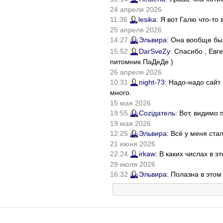
24 апреля 2026
11:36
lesika
: Я вот Галю что-т
25 апреля 2026
14:27
Эльвира
: Она вообще бы
15:52
DarSveZy
: Спасибо , Ев
питомник ПаДеДе )
26 апреля 2026
10:31
night-73
: Надо-надо сайт
много.
15 мая 2026
19:55
Соziдатель
: Вот, видимо
19 мая 2026
12:25
Эльвира
: Всё у меня ста
21 июня 2026
22:24
irkaw
: В каких числах в 
29 июля 2026
16:32
Эльвира
: Полазна в это