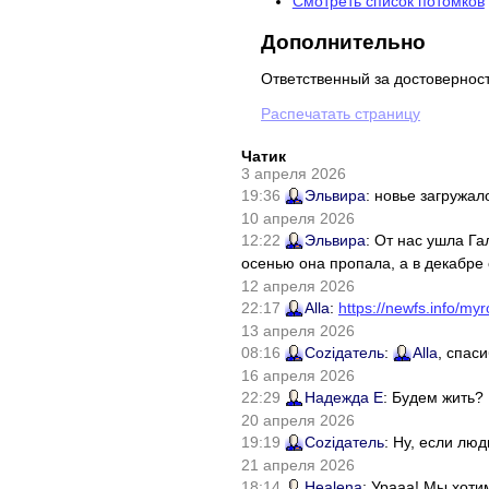
Смотреть список потомков
Дополнительно
Ответственный за достовернос
Распечатать страницу
Чатик
3 апреля 2026
19:36
Эльвира
: новье загружал
10 апреля 2026
12:22
Эльвира
: От нас ушла Г
осенью она пропала, а в декабре 
12 апреля 2026
22:17
Alla
:
https://newfs.info/myr
13 апреля 2026
08:16
Соziдатель
:
Alla
, спас
16 апреля 2026
22:29
Надежда Е
: Будем жить?
20 апреля 2026
19:19
Соziдатель
: Ну, если лю
21 апреля 2026
18:14
Healena
: Урааа! Мы хоти