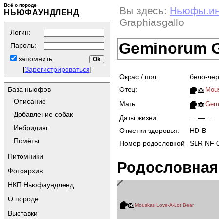
Всё о породе
Вы здесь:
Ньюфы.и
НЬЮФАУНДЛЕНД
Graphiasgallo
Логин:
Geminorum G
Пароль:
запомнить
[
Зарегистрироваться
]
Окрас / пол:
бело-чер
Отец:
База ньюфов
Mous
Описание
Мать:
Gemi
Добавление собак
Даты жизни:
… — …
Инбридинг
Отметки здоровья:
HD-B
Помёты
Номер родословной
SLR NF 
Питомники
Родословная
Фотоархив
НКП Ньюфаундленд
О породе
Mouskas Love-A-Lot Bear
Выставки