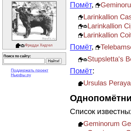
Помёт
,
Geminoru
Larinkallion Ca
Larinkallion C
Larinkallion Co
Помёт
,
Telebamse
Фредди Хидгел
Поиск по сайту:
Stupsletta's 
Помёт
:
Поддержать проект
Ньюфы.ру
Ursulas Peraya
Однопомётни
Список известны
Geminorum Ge