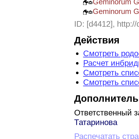
Geminorum G
Geminorum G
ID: [d4412], http:/
Действия
Смотреть род
Расчет инбрид
Смотреть спис
Смотреть спис
Дополнитель
Ответственный з
Татаринова
Распечатать стр