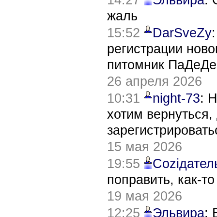
жаль
15:52
DarSveZy
регистрации нов
питомник ПаДеДе
26 апреля 2026
10:31
night-73
: 
хотим вернуться,
зарегистрировать
15 мая 2026
19:55
Соziдател
поправить, как-т
19 мая 2026
12:25
Эльвира
: