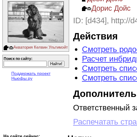
Дорис Дойс
ID: [d434], http://
Действия
Смотреть род
Акватория Келвин Ультимэйт
Расчет инбрид
Поиск по сайту:
Смотреть спис
Поддержать проект
Смотреть спис
Ньюфы.ру
Дополнитель
Ответственный з
Распечатать стр
На сайте сейчас: