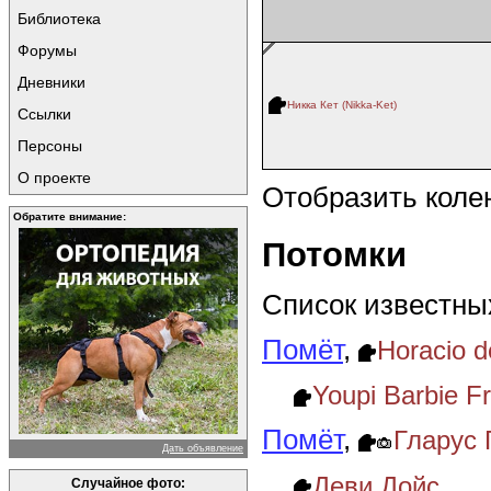
Библиотека
Форумы
Дневники
Никка Кет (Nikka-Ket)
Ссылки
Персоны
О проекте
Отобразить коле
Обратите внимание:
Потомки
Список известных
Помёт
,
Horacio d
Youpi Barbie 
Помёт
,
Гларус 
Дать объявление
Деви Дойс
Случайное фото: