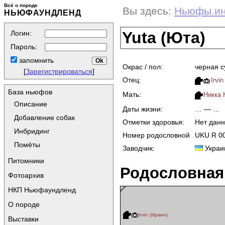
Всё о породе
Вы здесь:
Ньюфы.и
НЬЮФАУНДЛЕНД
Yuta (Юта)
Логин:
Пароль:
запомнить
Окрас / пол:
черная с
[
Зарегистрироваться
]
Отец:
Irvi
База ньюфов
Мать:
Никка 
Описание
Даты жизни:
… — …
Добавление собак
Отметки здоровья:
Нет дан
Инбридинг
Номер родословной
UKU R 0
Помёты
Заводчик:
Украи
Питомники
Родословная
Фотоархив
НКП Ньюфаундленд
О породе
Irvin (Ирвин)
Выставки