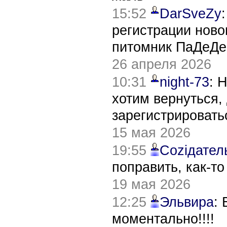
15:52
DarSveZy
регистрации нов
питомник ПаДеДе
26 апреля 2026
10:31
night-73
: 
хотим вернуться,
зарегистрировать
15 мая 2026
19:55
Соziдател
поправить, как-т
19 мая 2026
12:25
Эльвира
:
моментально!!!!