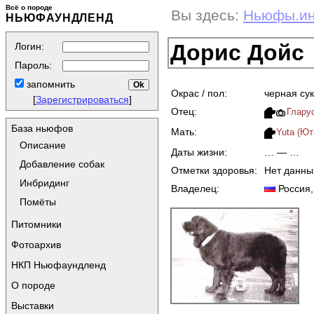
Всё о породе
Вы здесь:
Ньюфы.и
НЬЮФАУНДЛЕНД
Дорис Дойс
Логин:
Пароль:
запомнить
Окрас / пол:
черная су
[
Зарегистрироваться
]
Отец:
Глару
База ньюфов
Мать:
Yuta (Ют
Описание
Даты жизни:
… — …
Добавление собак
Отметки здоровья:
Нет данны
Инбридинг
Владелец:
Россия
Помёты
Питомники
Фотоархив
НКП Ньюфаундленд
О породе
Выставки