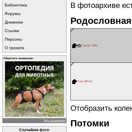
В фотоархиве ес
Библиотека
Форумы
Родословная
Дневники
Ссылки
Персоны
Гларус Гайс
О проекте
Обратите внимание:
Yuta (Юта)
Отобразить коле
Потомки
Дать объявление
Случайное фото: