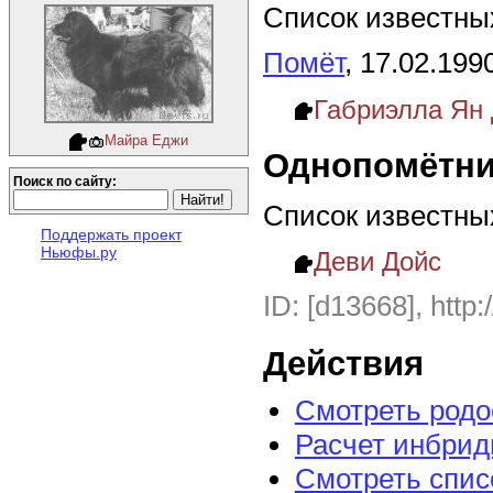
Список известных
Помёт
, 17.02.199
Габриэлла Ян
Майра Еджи
Однопомётни
Поиск по сайту:
Список известны
Поддержать проект
Ньюфы.ру
Деви Дойс
ID: [d13668], http:
Действия
Смотреть род
Расчет инбрид
Смотреть спис