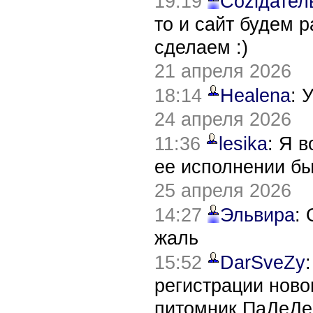
19:19
Соziдател
то и сайт будем 
сделаем :)
21 апреля 2026
18:14
Healena
: 
24 апреля 2026
11:36
lesika
: Я 
ее исполнении б
25 апреля 2026
14:27
Эльвира
:
жаль
15:52
DarSveZy
регистрации нов
питомник ПаДеДе