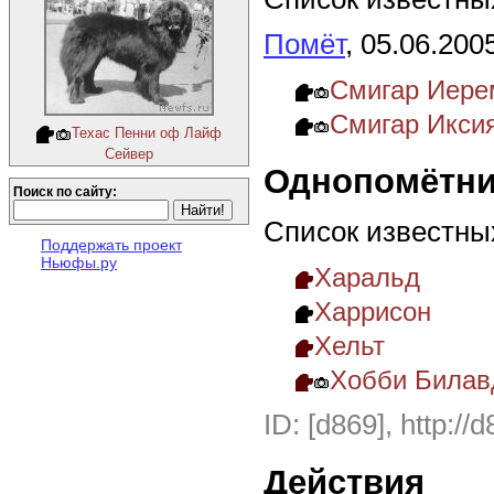
Помёт
, 05.06.200
Смигар Иерем
Смигар Икси
Техас Пенни оф Лайф
Сейвер
Однопомётни
Поиск по сайту:
Список известны
Поддержать проект
Ньюфы.ру
Харальд
Харрисон
Хельт
Хобби Билавд
ID: [d869], http://
Действия