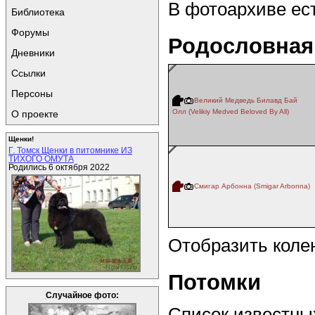
В фотоархиве ес
Библиотека
Форумы
Родословная
Дневники
Ссылки
Персоны
Великий Медведь Билавд Бай
Олл (Velikiy Medved Beloved By All)
О проекте
Щенки!
Г. Томск Щенки в питомнике ИЗ
ТИХОГО ОМУТА
Родились 6 октября 2022
Смигар Арбонна (Smigar Arbonna)
Отобразить коле
Потомки
Случайное фото:
Список известных