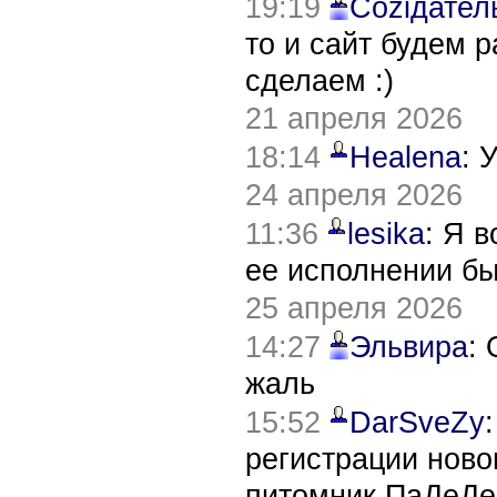
19:19
Соziдател
то и сайт будем 
сделаем :)
21 апреля 2026
18:14
Healena
: 
24 апреля 2026
11:36
lesika
: Я 
ее исполнении б
25 апреля 2026
14:27
Эльвира
:
жаль
15:52
DarSveZy
регистрации нов
питомник ПаДеДе