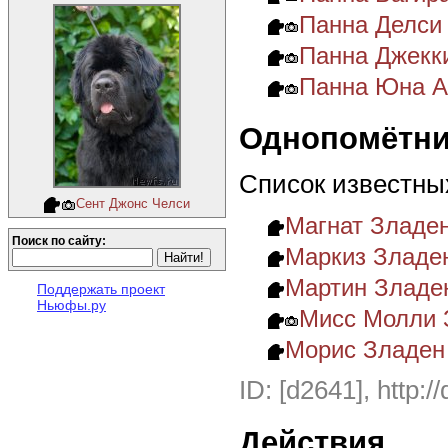
Панна Делси
Панна Джекк
Панна Юна 
Однопомётни
Список известны
Сент Джонс Челси
Магнат Зладе
Поиск по сайту:
Маркиз Зладе
Мартин Зладе
Поддержать проект
Ньюфы.ру
Мисс Молли 
Морис Зладен
ID: [d2641], http:/
Действия