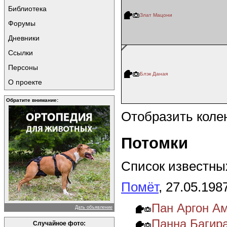
Библиотека
Злат Мацони
Форумы
Дневники
Ссылки
Персоны
Блэк Даная
О проекте
Обратите внимание:
Отобразить коле
Потомки
Список известных
Помёт
, 27.05.198
Пан Аргон А
Дать объявление
Панна Багир
Случайное фото: