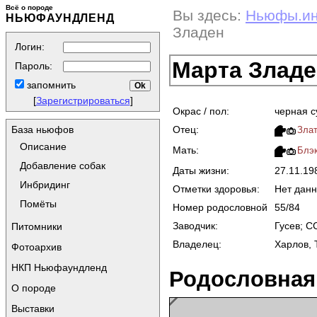
Всё о породе
Вы здесь:
Ньюфы.и
НЬЮФАУНДЛЕНД
Зладен
Логин:
Марта Зладе
Пароль:
запомнить
[
Зарегистрироваться
]
Окрас / пол:
черная с
Отец:
База ньюфов
Зла
Описание
Мать:
Блэк
Добавление собак
Даты жизни:
27.11.1
Инбридинг
Отметки здоровья:
Нет дан
Помёты
Номер родословной
55/84
Заводчик:
Гусев; 
Питомники
Владелец:
Харлов, 
Фотоархив
НКП Ньюфаундленд
Родословная
О породе
Выставки