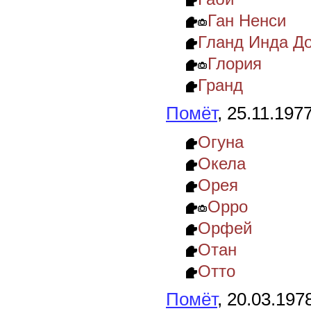
Ган Ненси
Гланд Инда Д
Глория
Гранд
Помёт
, 25.11.197
Огуна
Окела
Орея
Орро
Орфей
Отан
Отто
Помёт
, 20.03.197