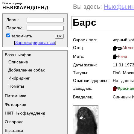
Всё о породе
Вы здесь:
Ньюфы.и
НЬЮФАУНДЛЕНД
Барс
Логин:
Пароль:
запомнить
Окрас / пол:
черный ко
[
Зарегистрироваться
]
Отец:
Ali vo
База ньюфов
Мать:
Рина
Описание
Даты жизни:
11.01.197
Добавление собак
Титулы:
Поб. Моск
Инбридинг
Отметки здоровья:
Нет данны
Помёты
Заводчик:
Красная
Питомники
Владелец:
Синицын И
Фотоархив
НКП Ньюфаундленд
О породе
Выставки