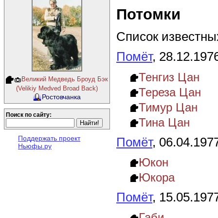
Потомки
Список известных
Помёт
, 28.12.197
Тенгиз Цан
Великий Медведь Броуд Бэк
(Velikiy Medved Broad Back)
Тереза Цан
Ростовчанка
Тимур Цан
Поиск по сайту:
Тина Цан
Поддержать проект
Помёт
, 06.04.197
Ньюфы.ру
Юкон
Юкора
Помёт
, 15.05.197
Габи