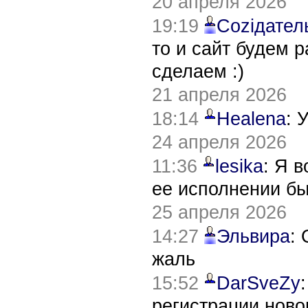
20 апреля 2026
19:19
Соziдател
то и сайт будем 
сделаем :)
21 апреля 2026
18:14
Healena
: 
24 апреля 2026
11:36
lesika
: Я 
ее исполнении б
25 апреля 2026
14:27
Эльвира
:
жаль
15:52
DarSveZy
регистрации нов