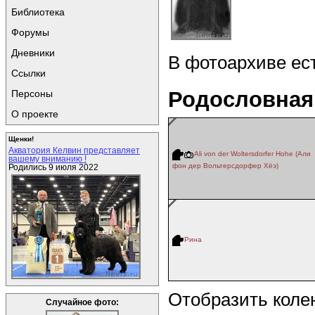
Библиотека
Форумы
Дневники
В фотоархиве ес
Ссылки
Родословная
Персоны
О проекте
Щенки!
Акватория Келвин представляет
Ali von der Woltersdorfer Hohe (Али
вашему вниманию !
фон дер Вольтерсдорфер Хёэ)
Родились 9 июля 2022
Рина
Отобразить коле
Случайное фото: