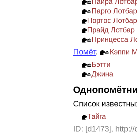
Пайра Лотба
Парго Лотба
Портос Лотба
Прайд Лотбар
Принцесса Л
Помёт
,
Кэппи 
Бэтти
Джина
Однопомётни
Список известны
Тайга
ID: [d1473], http:/