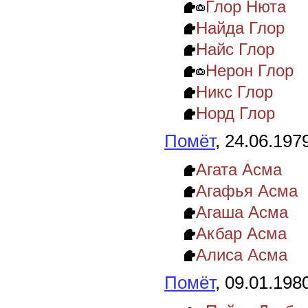
Глор Нюта
Найда Глор
Найс Глор
Нерон Глор
Никс Глор
Норд Глор
Помёт
, 24.06.197
Агата Асма
Агафья Асма
Агаша Асма
Акбар Асма
Алиса Асма
Помёт
, 09.01.198